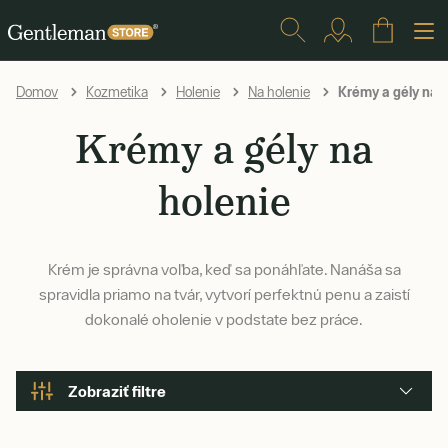
Krémy a gély na h
Domov
Kozmetika
Holenie
Na holenie
Krémy a gély na
holenie
Krém je správna voľba, keď sa ponáhľate. Nanáša sa
spravidla priamo na tvár, vytvorí perfektnú penu a zaistí
dokonalé oholenie v podstate bez práce.
Zobraziť filtre