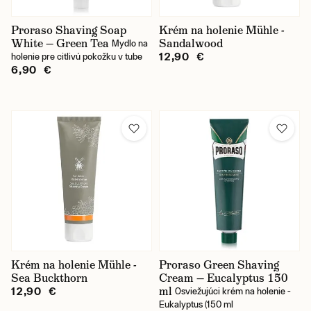
Proraso Shaving Soap
Krém na holenie Mühle -
White — Green Tea
Sandalwood
Mydlo na
12,90 €
holenie pre citlivú pokožku v tube
6,90 €
Krém na holenie Mühle -
Proraso Green Shaving
Sea Buckthorn
Cream — Eucalyptus 150
ml
12,90 €
Osviežujúci krém na holenie -
Eukalyptus (150 ml