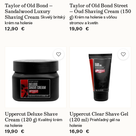
Taylor of Old Bond —
Taylor of Old Bond Street
Sandalwood Luxury
— Oud Shaving Cream (150
Shaving Cream
g)
Skvelý britský
Krém na holenie s vôňou
krém na holenie
stromov a kvetín
12,90 €
19,90 €
Uppercut Deluxe Shave
Uppercut Clear Shave Gel
Cream (120 g)
(120 ml)
Kvalitný krém
Priehľadný gél na
na holenie
holenie
19,90 €
16,90 €