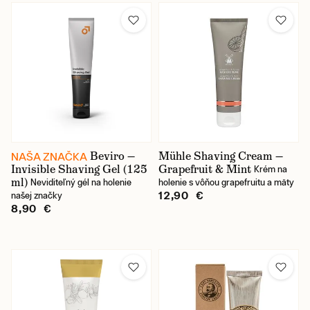
Výrobca
Vôňa
Triedenie
Cena
Beviro —
Mühle Shaving Cream —
NAŠA ZNAČKA
Invisible Shaving Gel (125
Grapefruit & Mint
Krém na
ml)
Neviditeľný gél na holenie
holenie s vôňou grapefruitu a mäty
12,90 €
našej značky
8,90 €
Skladom