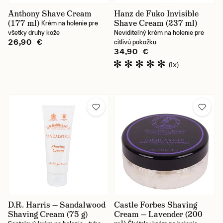
Anthony Shave Cream
Hanz de Fuko Invisible
(177 ml)
Shave Cream (237 ml)
Krém na holenie pre
všetky druhy kože
Neviditeľný krém na holenie pre
26,90 €
citlivú pokožku
34,90 €
(1x)
D.R. Harris — Sandalwood
Castle Forbes Shaving
Shaving Cream (75 g)
Cream — Lavender (200