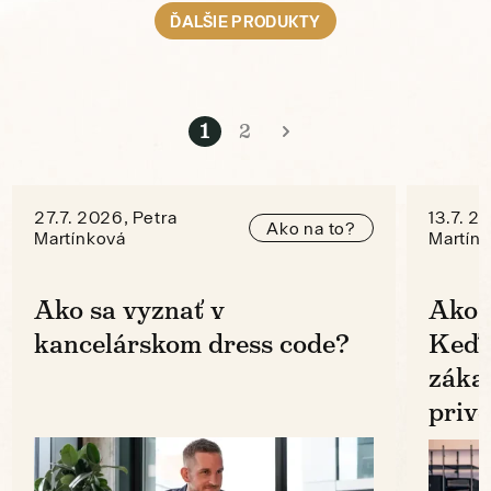
ĎALŠIE PRODUKTY
1
2
27.7. 2026, Petra
13.7. 2
Ako na to?
Martínková
Martín
Ako sa vyznať v
Ako 
kancelárskom dress code?
Keď k
zákaz
prive