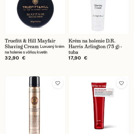
Truefitt & Hill Mayfair
Krém na holenie D.R.
Shaving Cream
Harris Arlington (75 g) -
Luxusný krém
tuba
na holenie s vôňou kvetín
32,90 €
17,90 €