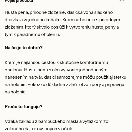
Popis produktu
Hustá pena, prírodné zloženie, klasická vôňa sladkého
drievka a vaječného koňaku. Krém na holenie s prírodným
zložením, ktorý skvelo poslúži k vytvoreniu hustej peny a
tým k parádnemu oholeniu.
Na čo je to dobré?
Krém je najľahšou cestou k skutočne komfortnému
oholeniu. Hustú penu s ním vytvoríte jednoduchým
nanesením na tvár, klasici samozrejme môžu použiť aj štetku
na holenie. Pokožku dôkladne zvlhčí, otvorí póry a pripraví ju
na holenie.
Prečo to funguje?
Vďaka základu z bambuckého masla a výťažkom zo
zeleného čaju a ovsených vločiek.