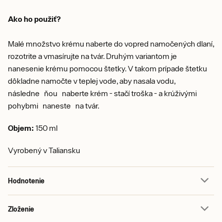
Ako ho použiť?
Malé množstvo krému naberte do vopred namočených dlaní,
rozotrite a vmasírujte na tvár. Druhým variantom je
nanesenie krému pomocou štetky. V takom prípade štetku
dôkladne namočte v teplej vode, aby nasala vodu,
následne ňou naberte krém - stačí troška - a krúživými
pohybmi naneste na tvár.
Objem:
150 ml
Vyrobený v Taliansku
Hodnotenie
Zloženie