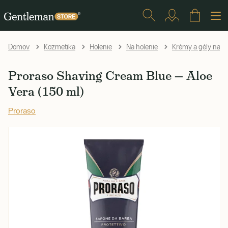
Domov
Kozmetika
Holenie
Na holenie
Krémy a gély na h
Proraso Shaving Cream Blue — Aloe
Vera (150 ml)
Proraso