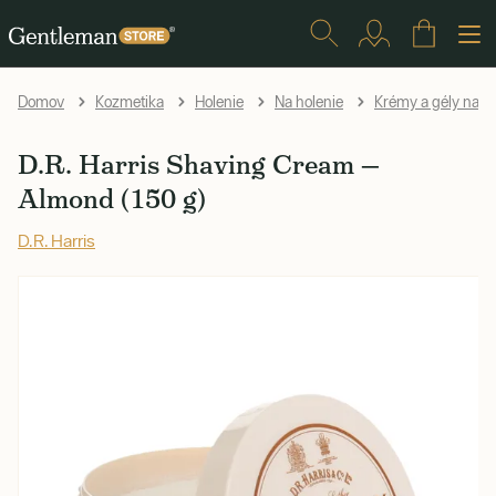
Domov
Kozmetika
Holenie
Na holenie
Krémy a gély na h
D.R. Harris Shaving Cream —
Almond (150 g)
D.R. Harris