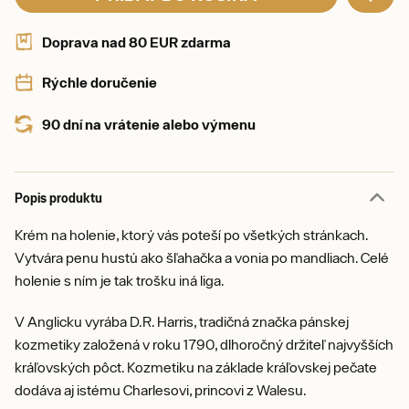
Doprava nad 80 EUR zdarma
Rýchle doručenie
90 dní na vrátenie alebo výmenu
Popis produktu
Krém na holenie, ktorý vás poteší po všetkých stránkach.
Vytvára penu hustú ako šľahačka a vonia po mandliach. Celé
holenie s ním je tak trošku iná liga.
V Anglicku vyrába D.R. Harris, tradičná značka pánskej
kozmetiky založená v roku 1790, dlhoročný držiteľ najvyšších
kráľovských pôct. Kozmetiku na základe kráľovskej pečate
dodáva aj istému Charlesovi, princovi z Walesu.