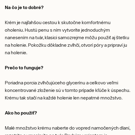
Na čo je to dobré?
Krém je najľahšou cestou k skutočne komfortnému
oholeniu. Hustú penu s ním vytvoríte jednoduchým
nanesením na tvár, klasici samozrejme môžu použiť aj štetku
na holenie. Pokožku dôkladne zvlhčí, otvorí póry a pripraví ju
na holenie.
Prečo to funguje?
Poriadna porcia zvlhčujúceho glycerínu a celkovo veľmi
koncentrované zloženie sú v tomto prípade kľúče k úspechu.
Krému tak stačí na každé holenie len nepatrné množstvo.
Ako ho použiť?
Malé množstvo krému naberte do vopred namočených dlaní,