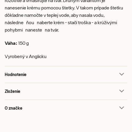
rozotrite a vmasírujte na tvár. Druhým variantom je
nanesenie krému pomocou štetky. V takom prípade štetku
dôkladne namočte v teplej vode, aby nasala vodu,
následne ňou naberte krém - stačí troška - a krúživými
pohybmi naneste na tvár.
Váha:
150 g
Vyrobený v Anglicku
Hodnotenie
Zloženie
O značke