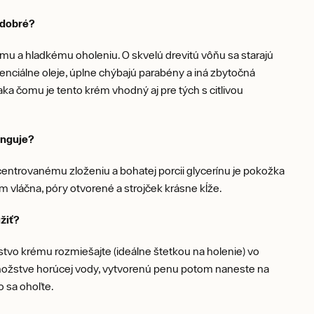
o dobré?
u a hladkému oholeniu. O skvelú drevitú vôňu sa starajú
enciálne oleje, úplne chýbajú parabény a iná zbytočná
ka čomu je tento krém vhodný aj pre tých s citlivou
unguje?
ntrovanému zloženiu a bohatej porcii glycerínu je pokožka
m vláčna, póry otvorené a strojček krásne kĺže.
žiť?
vo krému rozmiešajte (ideálne štetkou na holenie) vo
žstve horúcej vody, vytvorenú penu potom naneste na
o sa ohoľte.