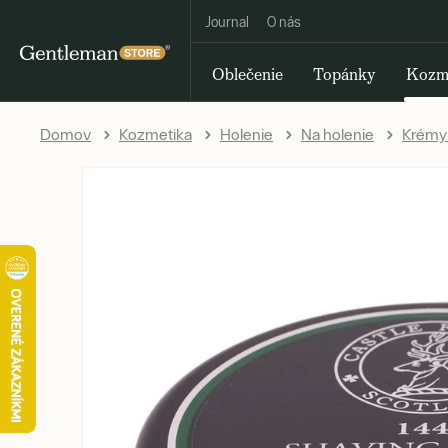
Journal
O nás
Oblečenie
Topánky
Kozm
Domov
Kozmetika
Holenie
Na holenie
Krémy 