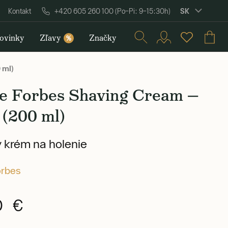
SK
Kontakt
+420 605 260 100 (Po–Pi: 9–15:30h)
ovinky
Zľavy
Značky
%
 ml)
le Forbes Shaving Cream —
 (200 ml)
 krém na holenie
orbes
0 €