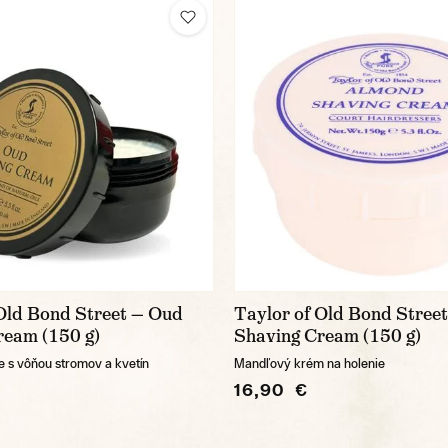
 Old Bond Street — Oud
Taylor of Old Bond Stree
ream (150 g)
Shaving Cream (150 g)
e s vôňou stromov a kvetín
Mandľový krém na holenie
16,90 €