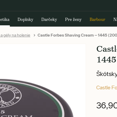
etika
Doplnky
Darčeky
Pre ženy
Barbour
N
a gély na holenie
Castle Forbes Shaving Cream — 1445 (200
Cast
1445
Škótsky
Castle F
36,9