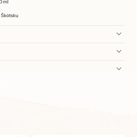
0 ml
 Škótsku