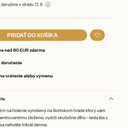
 doručíme v stredu 12. 8.
PRIDAŤ DO KOŠÍKA
va nad 80 EUR zdarma
 doručenie
 na vrátenie alebo výmenu
ktu
ém na holenie vyrobený na škótskom hrade ktorý vám
ntrovanému zloženiu vydrží skutočne dlho - teda iba v
sa neholíte trikrát denne.