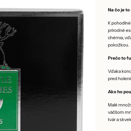
Na čo je t
K pohodlném
prírodné es
chémia, vďa
pokožkou.
Prečo to f
Vďaka konce
pred holení
Ako ho pou
Malé množst
väčšom mno
tvár a skvel