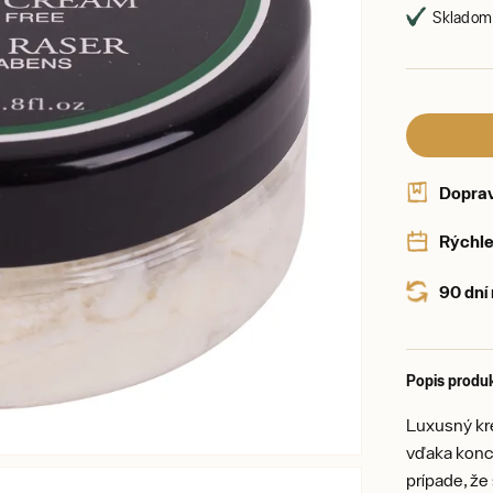
Skladom,
Dopra
Rýchle
90 dní
Popis produ
Luxusný kr
vďaka konce
prípade, že 