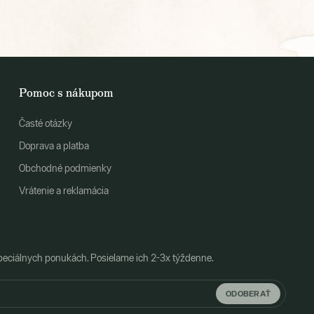
Pomoc s nákupom
Časté otázky
Doprava a platba
Obchodné podmienky
Vrátenie a reklamácia
peciálnych ponukách. Posielame ich 2-3x týždenne.
ODOBERAŤ