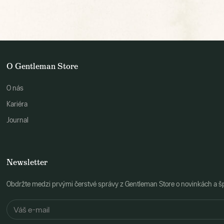
O Gentleman Store
O nás
Kariéra
Journal
Newsletter
Obdržte medzi prvými čerstvé správy z Gentleman Store o novinkách a š