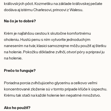
kráľovských pôct. Kozmetiku na základe kráľovskej pečate
dodáva aj istému Charlesovi, princovi z Walesu.
Na čo je to dobré?
Krém je najľahšou cestou k skutočne komfortnému
oholeniu. Hustú penu s ním vytvoríte jednoduchým
nanesením na tvár, klasici samozrejme môžu použiť aj štetku
na holenie. Pokožku dôkladne zvlhčí, otvorí póry a pripraví ju
na holenie.
Prečo to funguje?
Poriadna porcia zvlhčujúceho glycerínu a celkovo veľmi
koncentrované zloženie sú v tomto prípade kľúče k úspechu.
Krému tak stačí na každé holenie len nepatrné množstvo.
Ako ho použiť?