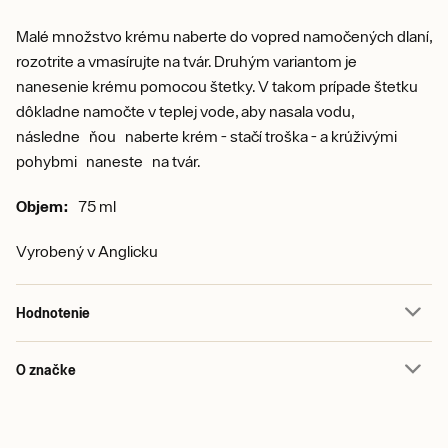
Malé množstvo krému naberte do vopred namočených dlaní,
rozotrite a vmasírujte na tvár. Druhým variantom je
nanesenie krému pomocou štetky. V takom prípade štetku
dôkladne namočte v teplej vode, aby nasala vodu,
následne ňou naberte krém - stačí troška - a krúživými
pohybmi naneste na tvár.
Objem:
75 ml
Vyrobený v Anglicku
Hodnotenie
O značke