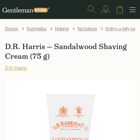
Domov
Kozmetika
Holenie
Na holenie
Krémy a gély na h
D.R. Harris — Sandalwood Shaving
Cream (75 g)
D.R. Harris