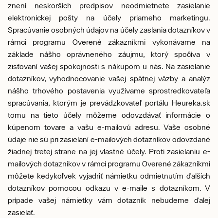
znení neskorších predpisov neodmietnete zasielanie
elektronickej pošty na účely priameho marketingu.
Spracúvanie osobných údajov na účely zaslania dotazníkov v
rámci programu Overené zákazníkmi vykonávame na
základe nášho oprávneného záujmu, ktorý spočíva v
zisťovaní vašej spokojnosti s nákupom u nás. Na zasielanie
dotazníkov, vyhodnocovanie vašej spätnej väzby a analýz
nášho trhového postavenia využívame sprostredkovateľa
spracúvania, ktorým je prevádzkovateľ portálu Heureka.sk
tomu na tieto účely môžeme odovzdávať informácie o
kúpenom tovare a vašu e-mailovú adresu. Vaše osobné
údaje nie sú pri zasielaní e-mailových dotazníkov odovzdané
žiadnej tretej strane na jej vlastné účely. Proti zasielaniu e-
mailových dotazníkov v rámci programu Overené zákazníkmi
môžete kedykoľvek vyjadriť námietku odmietnutím ďalších
dotazníkov pomocou odkazu v e-maile s dotazníkom. V
prípade vašej námietky vám dotazník nebudeme ďalej
zasielať.