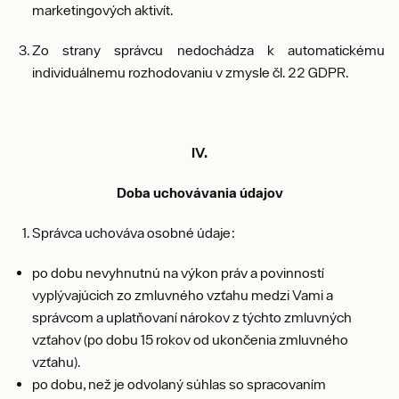
marketingových aktivít.
Zo strany správcu nedochádza k automatickému
individuálnemu rozhodovaniu v zmysle čl. 22 GDPR.
IV.
Doba uchovávania údajov
Správca uchováva osobné údaje:
po dobu nevyhnutnú na výkon práv a povinností
vyplývajúcich zo zmluvného vzťahu medzi Vami a
správcom a uplatňovaní nárokov z týchto zmluvných
vzťahov (po dobu 15 rokov od ukončenia zmluvného
vzťahu).
po dobu, než je odvolaný súhlas so spracovaním