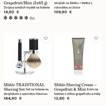
Grapefruit/Mint (2x65 g)
strojček na žiletku + štetka s
Dvojica sviežich mydiel na holenie
rukoväťou zo živice
14,90 €
109,90 €
(1x)
Mühle TRADITIONAL
Mühle Shaving Cream —
Shaving Set
Grapefruit & Mint
Set na holenie so
Krém na
strojčekom s uzavretou hlavicou
holenie s vôňou grapefruitu a mäty
184,90 €
12,90 €