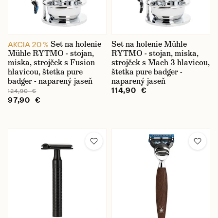
Set na holenie
Set na holenie Mühle
AKCIA 20 %
Mühle RYTMO - stojan,
RYTMO - stojan, miska,
miska, strojček s Fusion
strojček s Mach 3 hlavicou,
hlavicou, štetka pure
štetka pure badger -
badger - naparený jaseň
naparený jaseň
114,90 €
124,90 €
97,90 €