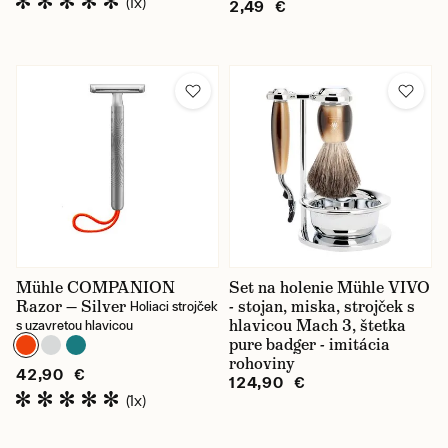
(1x)
2,49 €
Mühle COMPANION
Set na holenie Mühle VIVO
Razor — Silver
- stojan, miska, strojček s
Holiaci strojček
hlavicou Mach 3, štetka
s uzavretou hlavicou
pure badger - imitácia
rohoviny
42,90 €
124,90 €
(1x)