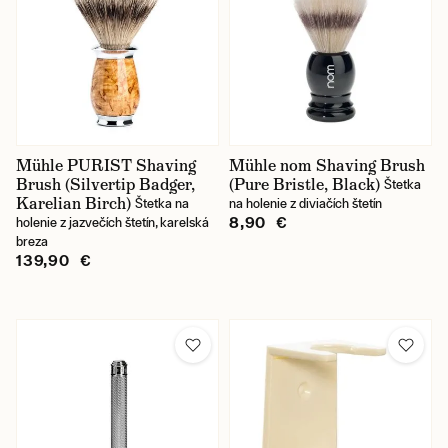
Mühle PURIST Shaving
Mühle nom Shaving Brush
Brush (Silvertip Badger,
(Pure Bristle, Black)
Štetka
Karelian Birch)
Štetka na
na holenie z diviačích štetín
8,90 €
holenie z jazvečích štetín, karelská
breza
139,90 €