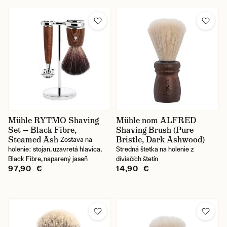
Mühle RYTMO Shaving
Mühle nom ALFRED
Set — Black Fibre,
Shaving Brush (Pure
Steamed Ash
Bristle, Dark Ashwood)
Zostava na
holenie: stojan, uzavretá hlavica,
Stredná štetka na holenie z
Black Fibre, naparený jaseň
diviačích štetín
97,90 €
14,90 €