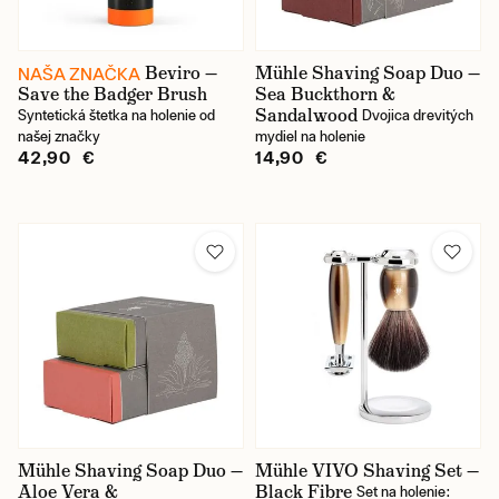
Beviro —
Mühle Shaving Soap Duo —
NAŠA ZNAČKA
Save the Badger Brush
Sea Buckthorn &
Sandalwood
Syntetická štetka na holenie od
Dvojica drevitých
našej značky
mydiel na holenie
42,90 €
14,90 €
Mühle Shaving Soap Duo —
Mühle VIVO Shaving Set —
Aloe Vera &
Black Fibre
Set na holenie: