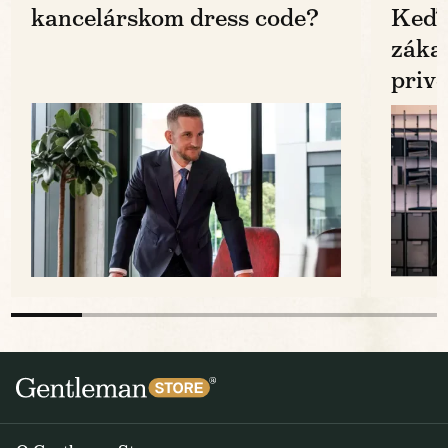
kancelárskom dress code?
Keď k
zákaz
prive