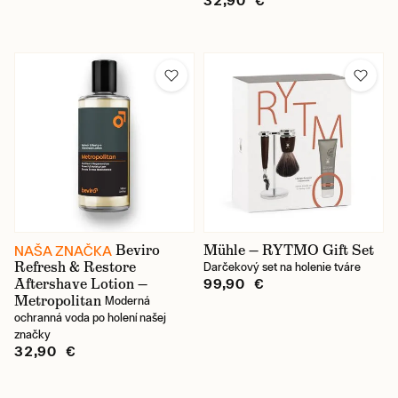
32,90 €
Beviro
Mühle — RYTMO Gift Set
NAŠA ZNAČKA
Refresh & Restore
Darčekový set na holenie tváre
Aftershave Lotion —
99,90 €
Metropolitan
Moderná
ochranná voda po holení našej
značky
32,90 €