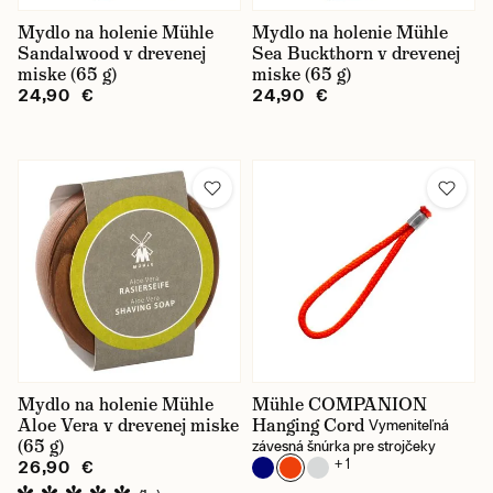
Mydlo na holenie Mühle
Mydlo na holenie Mühle
Sandalwood v drevenej
Sea Buckthorn v drevenej
miske (65 g)
miske (65 g)
24,90 €
24,90 €
Mydlo na holenie Mühle
Mühle COMPANION
Aloe Vera v drevenej miske
Hanging Cord
Vymeniteľná
(65 g)
závesná šnúrka pre strojčeky
+ 1
26,90 €