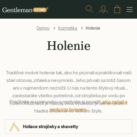
Holenie
Domov
Kozmetika
Holenie
Tradičné mokré holenie tak, ako ho poznali a praktikovali naši
starí otcovia, zďaleka nevymrelo. Jeho pôvab sa totiž časom
ani v najmenšom neznížil. U nás na tento štýlový rituál
zaobstaráte všetko potrebné, od strojčeka po vodu po
Prečítajte si sprievodcu a nechajte si poradiť,
ako začať s
holení. Možností je naozaj veľa, výsledok je ale len jeden:
mokrým holením
.
hladké oholenie vo veľkom štýle.
Holiace strojčeky a shavetty