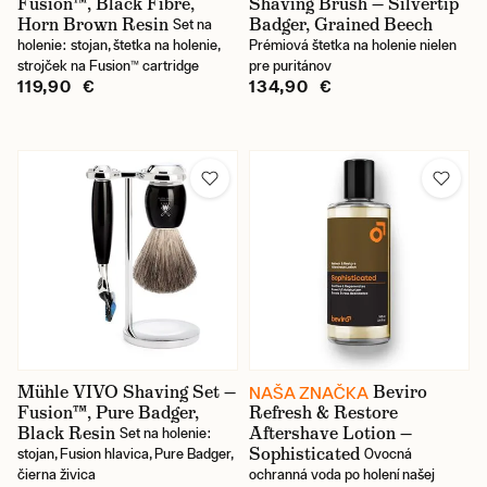
Fusion™, Black Fibre,
Shaving Brush — Silvertip
Horn Brown Resin
Badger, Grained Beech
Set na
holenie: stojan, štetka na holenie,
Prémiová štetka na holenie nielen
strojček na Fusion™ cartridge
pre puritánov
119,90 €
134,90 €
Mühle VIVO Shaving Set —
Beviro
NAŠA ZNAČKA
Fusion™, Pure Badger,
Refresh & Restore
Black Resin
Aftershave Lotion —
Set na holenie:
Sophisticated
stojan, Fusion hlavica, Pure Badger,
Ovocná
čierna živica
ochranná voda po holení našej