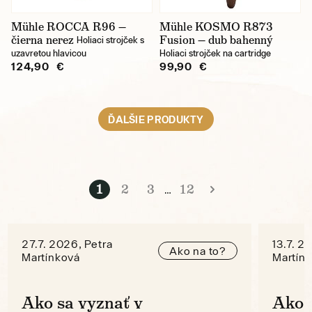
Mühle ROCCA R96 —
Mühle KOSMO R873
čierna nerez
Fusion — dub bahenný
Holiaci strojček s
uzavretou hlavicou
Holiaci strojček na cartridge
124,90 €
99,90 €
ĎALŠIE PRODUKTY
1
2
3
12
…
27.7. 2026, Petra
13.7. 2
Ako na to?
Martínková
Martín
Ako sa vyznať v
Ako 