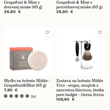
Grapefruit & Mint v
Grapefruit & Mint v
drevenej miske (65 g)
porcelánovej miske (65 g)
26,90 €
26,90 €
Mydlo na holenie Mühle -
Zostava na holenie Mühle
Grapefruit&Mint (65 g)
Vivo - stojan, strojček s
uzavretou hlavicou, štetka
7,90 €
pure badger - čierna živica
(1x)
109,90 €