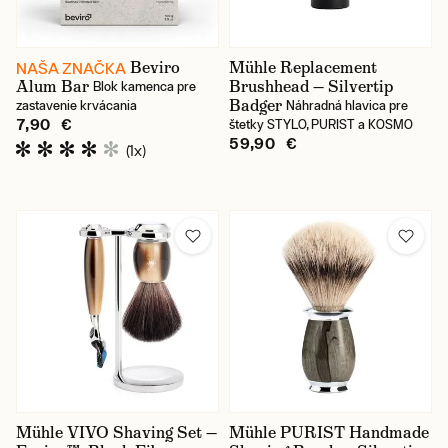
Cena
Beviro
Mühle Replacement
NAŠA ZNAČKA
Alum Bar
Brushhead — Silvertip
Blok kamenca pre
Badger
zastavenie krvácania
Náhradná hlavica pre
7,90 €
štetky STYLO, PURIST a KOSMO
59,90 €
(1x)
Skladom
Mühle VIVO Shaving Set —
Mühle PURIST Handmade