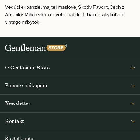
Vedúci expanzie, majiteľ maslovej Škody Favorit, Čech z
Ameriky. Miluje vôňu nového balíčka tabaku a akýkoľvek
vintage nábytok.
O Gentleman Store
O nás
Pomoc s nákupom
Kariéra
Časté otázky
Journal
Newsletter
Doprava a platba
Obdržte medzi prvými čerstvé správy z Gentleman Store o novinkách
Obchodné podmienky
Kontakt
a špeciálnych ponukách. Posielame ich 2-3x týždenne.
Vrátenie a reklamácia
+420 605 260 100
Sledujte nás
ODOBERAŤ