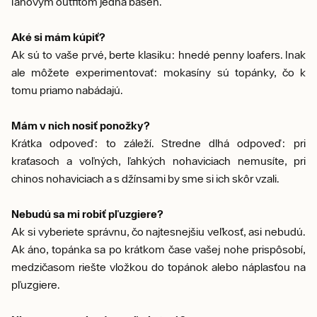
ľanovým outfitom jedna báseň.
Aké si mám kúpiť?
Ak sú to vaše prvé, berte klasiku: hnedé penny loafers. Inak
ale môžete experimentovať: mokasíny sú topánky, čo k
tomu priamo nabádajú.
Mám v nich nosiť ponožky?
Krátka odpoveď: to záleží. Stredne dlhá odpoveď: pri
kraťasoch a voľných, ľahkých nohaviciach nemusíte, pri
chinos nohaviciach a s džínsami by sme si ich skôr vzali.
Nebudú sa mi robiť pľuzgiere?
Ak si vyberiete správnu, čo najtesnejšiu veľkosť, asi nebudú.
Ak áno, topánka sa po krátkom čase vašej nohe prispôsobí,
medzičasom riešte vložkou do topánok alebo náplasťou na
pľuzgiere.