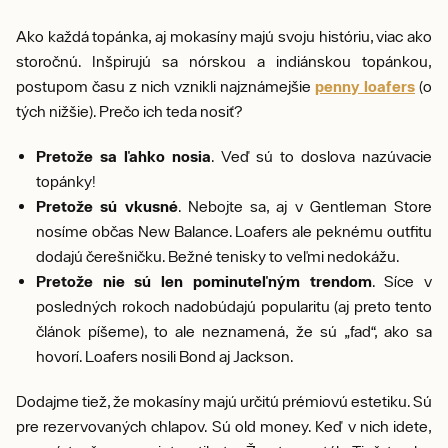
Ako každá topánka, aj mokasíny majú svoju históriu, viac ako
storočnú. Inšpirujú sa nórskou a indiánskou topánkou,
postupom času z nich vznikli najznámejšie
penny loafers
(o
tých nižšie). Prečo ich teda nosiť?
Pretože sa ľahko nosia
. Veď sú to doslova nazúvacie
topánky!
Pretože sú vkusné
. Nebojte sa, aj v Gentleman Store
nosíme občas New Balance. Loafers ale peknému outfitu
dodajú čerešničku. Bežné tenisky to veľmi nedokážu.
Pretože nie sú len pominuteľným trendom
. Síce v
posledných rokoch nadobúdajú popularitu (aj preto tento
článok píšeme), to ale neznamená, že sú „fad“, ako sa
hovorí. Loafers nosili Bond aj Jackson.
Dodajme tiež, že mokasíny majú určitú prémiovú estetiku. Sú
pre rezervovaných chlapov. Sú old money. Keď v nich idete,