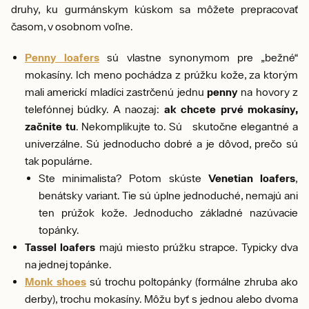
druhy, ku gurmánskym kúskom sa môžete prepracovať
časom, v osobnom voľne.
Penny loafers
sú vlastne synonymom pre „bežné“
mokasíny. Ich meno pochádza z prúžku kože, za ktorým
mali americkí mladíci zastrčenú jednu
penny
na hovory z
telefónnej búdky. A naozaj:
ak chcete prvé mokasíny,
začnite tu
. Nekomplikujte to. Sú skutočne elegantné a
univerzálne. Sú jednoducho dobré a je dôvod, prečo sú
tak populárne.
Ste minimalista? Potom skúste
Venetian loafers
,
benátsky variant. Tie sú úplne jednoduché, nemajú ani
ten prúžok kože. Jednoducho základné nazúvacie
topánky.
Tassel loafers
majú miesto prúžku strapce. Typicky dva
na jednej topánke.
Monk shoes
sú trochu poltopánky (formálne zhruba ako
derby), trochu mokasíny. Môžu byť s jednou alebo dvoma