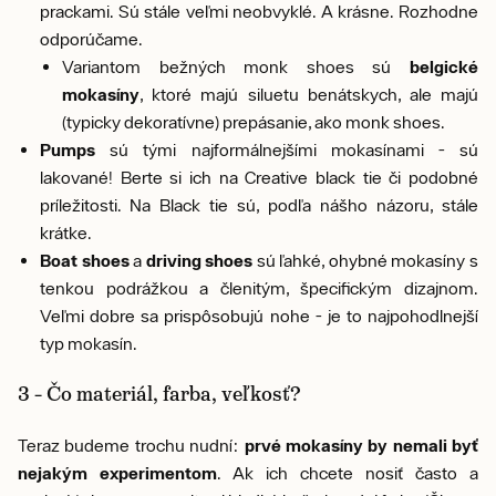
prackami. Sú stále veľmi neobvyklé. A krásne. Rozhodne
odporúčame.
Variantom bežných monk shoes sú
belgické
mokasíny
, ktoré majú siluetu benátskych, ale majú
(typicky dekoratívne) prepásanie, ako monk shoes.
Pumps
sú tými najformálnejšími mokasínami - sú
lakované! Berte si ich na Creative black tie či podobné
príležitosti. Na Black tie sú, podľa nášho názoru, stále
krátke.
Boat shoes
a
driving shoes
sú ľahké, ohybné mokasíny s
tenkou podrážkou a členitým, špecifickým dizajnom.
Veľmi dobre sa prispôsobujú nohe - je to najpohodlnejší
typ mokasín.
3 – Čo materiál, farba, veľkosť?
Teraz budeme trochu nudní:
prvé mokasíny by nemali byť
nejakým experimentom
. Ak ich chcete nosiť často a