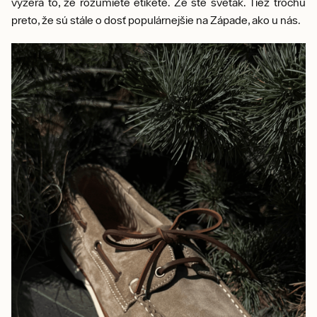
vyzerá to, že rozumiete etikete. Že ste sveták. Tiež trochu
preto, že sú stále o dosť populárnejšie na Západe, ako u nás.