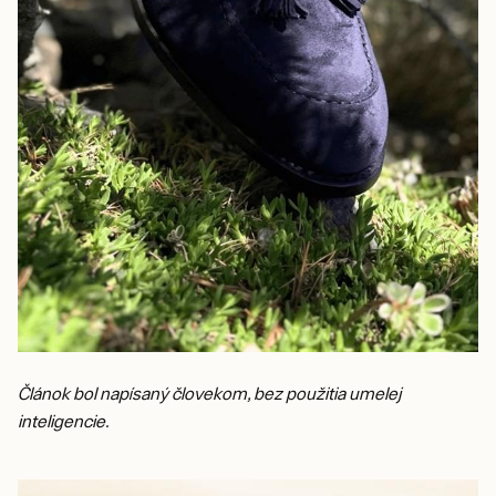
Článok bol napísaný človekom, bez použitia umelej
inteligencie.