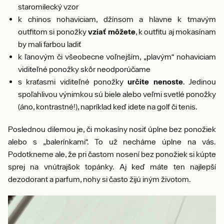
staromilecký vzor
k chinos nohaviciam, džínsom a hlavne k tmavým
outfitom si ponožky
vziať môžete
, k outfitu aj mokasínam
by mali farbou ladiť
k ľanovým či všeobecne voľnejším, „plavým“ nohaviciam
viditeľné ponožky skôr neodporúčame
s kraťasmi viditeľné ponožky
určite nenoste
. Jedinou
spoľahlivou výnimkou sú biele alebo veľmi svetlé ponožky
(áno, kontrastné!), napríklad keď idete na golf či tenis.
Poslednou dilemou je, či mokasíny nosiť úplne bez ponožiek
alebo s „balerínkami“. To už necháme úplne na vás.
Podotkneme ale, že pri častom nosení bez ponožiek si kúpte
sprej na vnútrajšok topánky. Aj keď máte ten najlepší
dezodorant a parfum, nohy si často žijú iným životom.