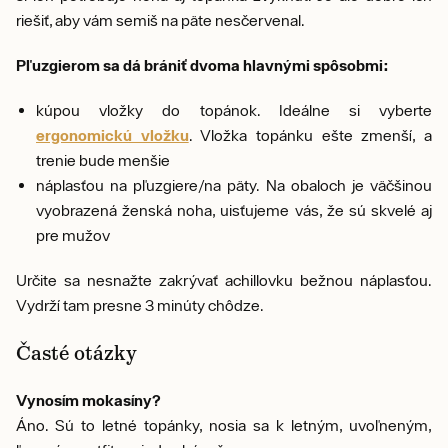
riešiť, aby vám semiš na päte nesčervenal.
Pľuzgierom sa dá brániť dvoma hlavnými spôsobmi:
kúpou vložky do topánok. Ideálne si vyberte
ergonomickú vložku
. Vložka topánku ešte zmenší, a
trenie bude menšie
náplasťou na pľuzgiere/na päty. Na obaloch je väčšinou
vyobrazená ženská noha, uisťujeme vás, že sú skvelé aj
pre mužov
Určite sa nesnažte zakrývať achillovku bežnou náplasťou.
Vydrží tam presne 3 minúty chôdze.
Časté otázky
Vynosím mokasíny?
Áno. Sú to letné topánky, nosia sa k letným, uvoľneným,