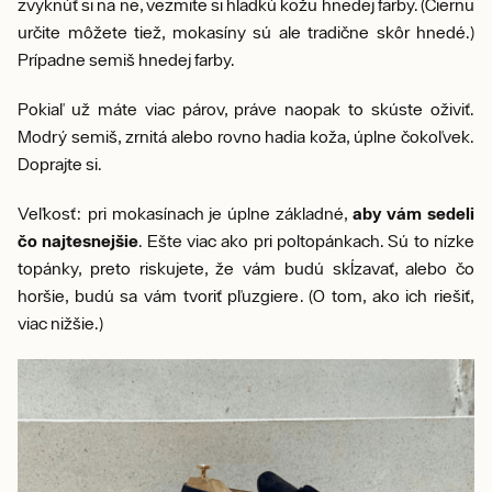
zvyknúť si na ne, vezmite si hladkú kožu hnedej farby. (Čiernu
určite môžete tiež, mokasíny sú ale tradične skôr hnedé.)
Prípadne semiš hnedej farby.
Pokiaľ už máte viac párov, práve naopak to skúste oživiť.
Modrý semiš, zrnitá alebo rovno hadia koža, úplne čokoľvek.
Doprajte si.
Veľkosť: pri mokasínach je úplne základné,
aby vám sedeli
čo najtesnejšie
. Ešte viac ako pri poltopánkach. Sú to nízke
topánky, preto riskujete, že vám budú skĺzavať, alebo čo
horšie, budú sa vám tvoriť pľuzgiere. (O tom, ako ich riešiť,
viac nižšie.)