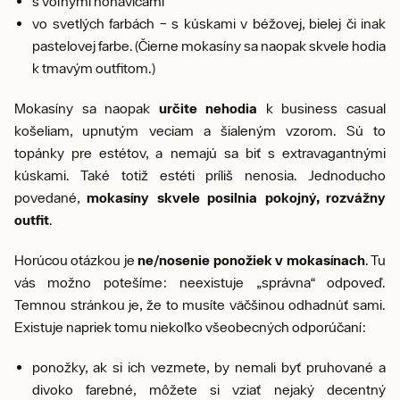
s voľnými nohavicami
vo svetlých farbách – s kúskami v béžovej, bielej či inak
pastelovej farbe. (Čierne mokasíny sa naopak skvele hodia
k tmavým outfitom.)
Mokasíny sa naopak
určite nehodia
k business casual
košeliam, upnutým veciam a šialeným vzorom. Sú to
topánky pre estétov, a nemajú sa biť s extravagantnými
kúskami. Také totiž estéti príliš nenosia. Jednoducho
povedané,
mokasíny skvele posilnia pokojný, rozvážny
outfit
.
Horúcou otázkou je
ne/nosenie ponožiek v mokasínach
. Tu
vás možno potešíme: neexistuje „správna“ odpoveď.
Temnou stránkou je, že to musíte väčšinou odhadnúť sami.
Existuje napriek tomu niekoľko všeobecných odporúčaní:
ponožky, ak si ich vezmete, by nemali byť pruhované a
divoko farebné, môžete si vziať nejaký decentný