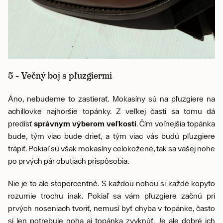
5 – Večný boj s pľuzgiermi
Áno, nebudeme to zastierať. Mokasíny sú na pľuzgiere na
achillovke najhoršie topánky. Z veľkej časti sa tomu dá
predísť
správnym výberom veľkosti
. Čím voľnejšia topánka
bude, tým viac bude drieť, a tým viac vás budú pľuzgiere
trápiť. Pokiaľ sú však mokasíny celokožené, tak sa vašej nohe
po prvých pár obutiach prispôsobia.
Nie je to ale stopercentné. S každou nohou si každé kopyto
rozumie trochu inak. Pokiaľ sa vám pľuzgiere začnú pri
prvých noseniach tvoriť, nemusí byť chyba v topánke, často
si len potrebuje noha aj topánka zvyknúť. Je ale dobré ich