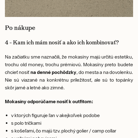
Po nákupe
4 – Kam ich mám nosiť a ako ich kombinovať?
Na začiatku sme naznačili, že mokasíny majú určitú estetiku,
trochu old money, trochu prémiovú. Mokasíny preto budete
chcieť nosiť
na denné pochôdzky
, do mesta a na dovolenku.
Nie sú viazané na konkrétnu príležitosť, ale sú to topánky
skôr jarné a letné ako zimné.
Mokasíny odporúčame nosiť k outfitom:
v ktorých figuruje ľan v akejkoľvek podobe
s polo tričkami
s košeľami, čo majú tzv. plochý golier / camp collar