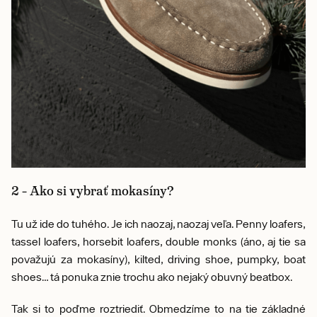
2 – Ako si vybrať mokasíny?
Tu už ide do tuhého. Je ich naozaj, naozaj veľa. Penny loafers,
tassel loafers, horsebit loafers, double monks (áno, aj tie sa
považujú za mokasíny), kilted, driving shoe, pumpky, boat
shoes… tá ponuka znie trochu ako nejaký obuvný beatbox.
Tak si to poďme roztriediť. Obmedzíme to na tie základné