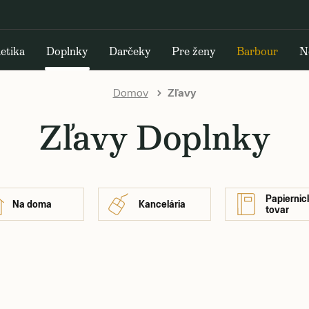
etika
Doplnky
Darčeky
Pre ženy
Barbour
N
Domov
Zľavy
Zľavy Doplnky
Papiernic
Na doma
Kancelária
tovar