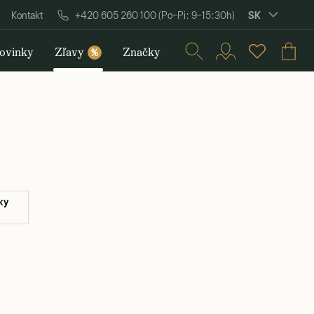
SK
Kontakt
+420 605 260 100 (Po–Pi: 9–15:30h)
ovinky
Zľavy
Značky
%
ky