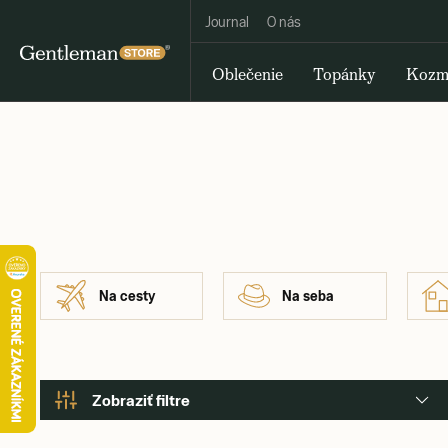
Journal
O nás
Oblečenie
Topánky
Kozm
Na cesty
Na seba
Zobraziť filtre