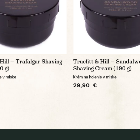
 Hill — Trafalgar Shaving
Truefitt & Hill — Sandal
0 g)
Shaving Cream (190 g)
e v miske
Krém na holenie v miske
29,90 €