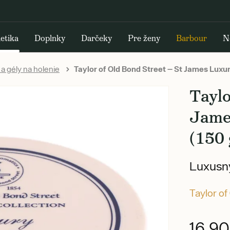
etika
Doplnky
Darčeky
Pre ženy
Barbour
N
a gély na holenie
Taylor of Old Bond Street — St James Luxu
Taylo
Jame
(150 
Luxusný
Taylor of
16,9