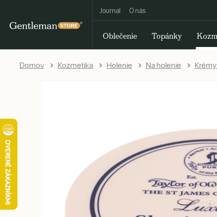
Journal
O nás
Oblečenie
Topánky
Kozm
Domov
Kozmetika
Holenie
Na holenie
Krémy 