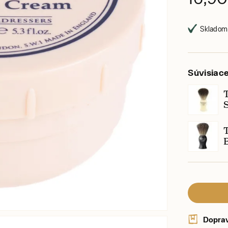
Skladom,
Súvisiac
T
B
Dopra