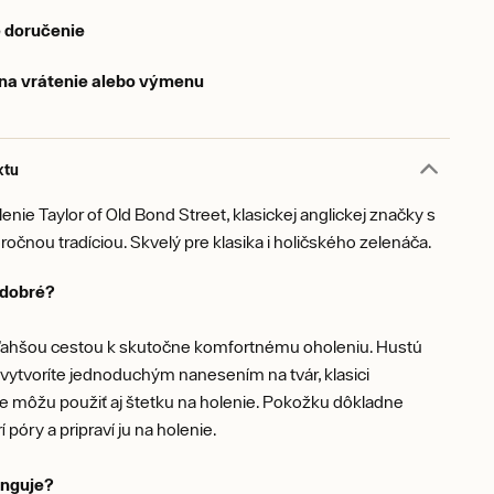
 doručenie
 na vrátenie alebo výmenu
ktu
enie Taylor of Old Bond Street, klasickej anglickej značky s
oročnou tradíciou. Skvelý pre klasika i holičského zelenáča.
o dobré?
jľahšou cestou k skutočne komfortnému oholeniu. Hustú
vytvoríte jednoduchým nanesením na tvár, klasici
 môžu použiť aj štetku na holenie. Pokožku dôkladne
rí póry a pripraví ju na holenie.
unguje?