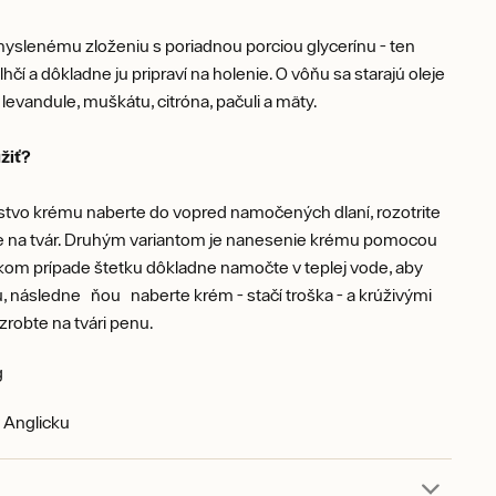
yslenému zloženiu s poriadnou porciou glycerínu - ten
hčí a dôkladne ju pripraví na holenie. O vôňu sa starajú oleje
 levandule, muškátu, citróna, pačuli a mäty.
žiť?
tvo krému naberte do vopred namočených dlaní, rozotrite
te na tvár. Druhým variantom je nanesenie krému pomocou
akom prípade štetku dôkladne namočte v teplej vode, aby
, následne ňou naberte krém - stačí troška - a krúživými
robte na tvári penu.
g
 Anglicku