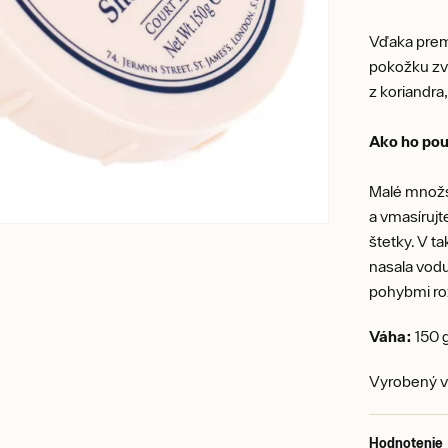
Vďaka prem
pokožku zvl
z koriandra,
Ako ho pou
Malé množs
a vmasíruj
štetky. V t
nasala vodu
pohybmi roz
Váha:
150 
Vyrobený v
Hodnotenie