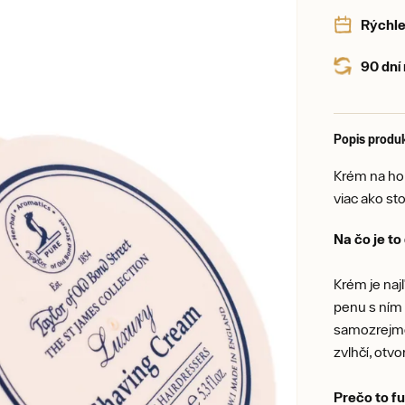
Rýchle
90 dní
Popis produ
Krém na hol
viac ako st
Na čo je t
Krém je na
penu s ním 
samozrejme
zvlhčí, otvo
Prečo to f