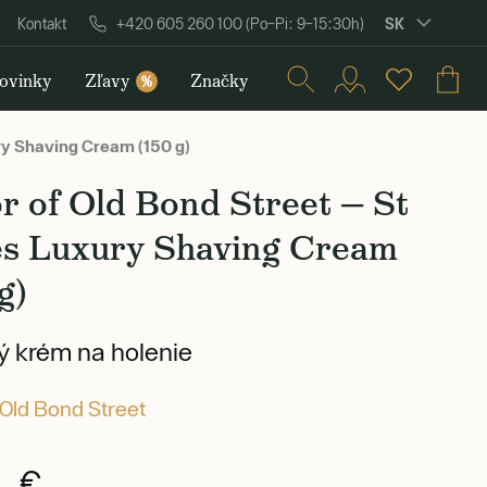
SK
Kontakt
+420 605 260 100 (Po–Pi: 9–15:30h)
ovinky
Zľavy
Značky
%
ry Shaving Cream (150 g)
r of Old Bond Street — St
s Luxury Shaving Cream
g)
 krém na holenie
 Old Bond Street
0 €