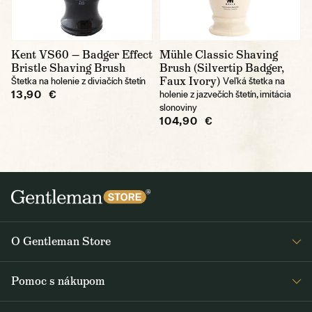
Kent VS60 — Badger Effect
Mühle Classic Shaving
Bristle Shaving Brush
Brush (Silvertip Badger,
Faux Ivory)
Štetka na holenie z diviačích štetín
Veľká štetka na
13,90 €
holenie z jazvečích štetín, imitácia
slonoviny
104,90 €
O Gentleman Store
O nás
Pomoc s nákupom
Kariéra
Časté otázky