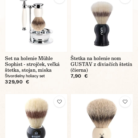
Set na holenie Mühle
Štetka na holenie nom
Sophist - strojček, veľká
GUSTAV z diviačích štetín
štetka, stojan, miska
(čierna)
7,90 €
Štvordielny holiacy set
329,90 €