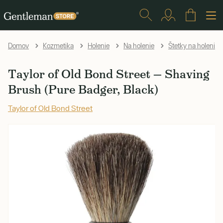
Domov
Kozmetika
Holenie
Na holenie
Štetky na holenie
Taylor of Old Bond Street — Shaving
Brush (Pure Badger, Black)
Taylor of Old Bond Street