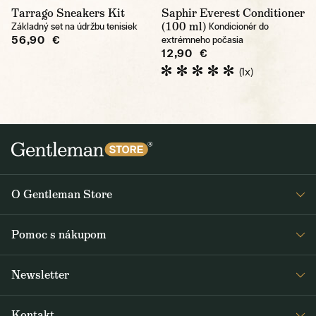
Tarrago Sneakers Kit
Saphir Everest Conditioner
(100 ml)
Základný set na údržbu tenisiek
Kondicionér do
56,90 €
extrémneho počasia
12,90 €
(1x)
O Gentleman Store
O nás
Pomoc s nákupom
Kariéra
Časté otázky
Journal
Newsletter
Doprava a platba
Obdržte medzi prvými čerstvé správy z Gentleman Store o novinkách
Obchodné podmienky
Kontakt