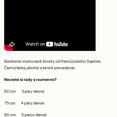
Bavlnené voskované šnúrky od francúzskeho Saphire.
Čierna farba, ploché a tenké prevedenie.
Neviete si rady s rozmermi?
60 cm 3 páry dierok
75 cm 4 páry dierok
90 cm 5 párov dierok