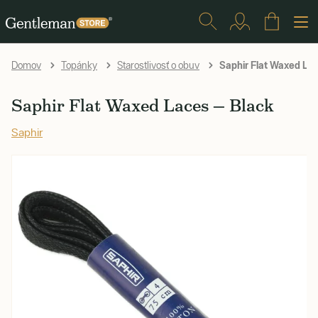
Saphir Flat Waxed La
Domov
Topánky
Starostlivosť o obuv
Saphir Flat Waxed Laces — Black
Saphir