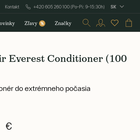
SK
Kontakt
+420 605 260 100 (Po–Pi: 9–15:30h)
ovinky
Zľavy
Značky
%
r Everest Conditioner (100
onér do extrémneho počasia
0 €