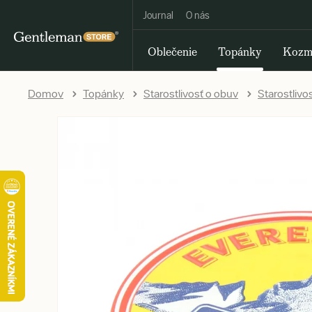
Journal
O nás
Oblečenie
Topánky
Kozm
Domov
Topánky
Starostlivosť o obuv
Starostlivo