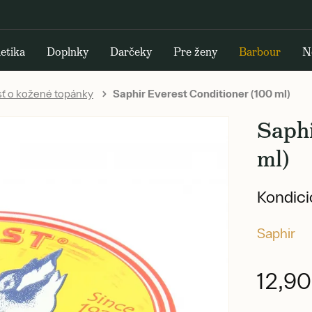
etika
Doplnky
Darčeky
Pre ženy
Barbour
N
sť o kožené topánky
Saphir Everest Conditioner (100 ml)
Saphi
ml)
Kondici
Saphir
12,9