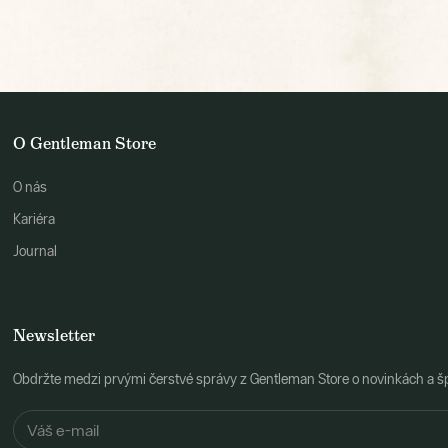
O Gentleman Store
O nás
Kariéra
Journal
Newsletter
Obdržte medzi prvými čerstvé správy z Gentleman Store o novinkách a š