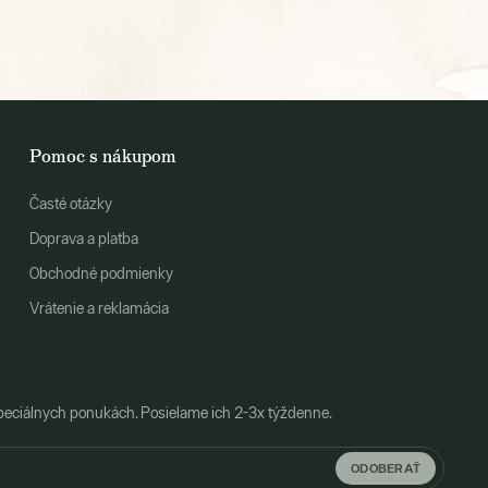
Pomoc s nákupom
Časté otázky
Doprava a platba
Obchodné podmienky
Vrátenie a reklamácia
peciálnych ponukách. Posielame ich 2-3x týždenne.
ODOBERAŤ