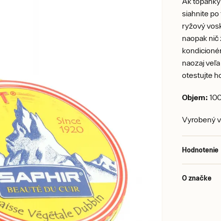
Ak topánky
siahnite po
ryžový vosk
naopak nič 
kondicionér
naozaj veľa
otestujte h
Objem:
100
Vyrobený v
Hodnotenie
O značke