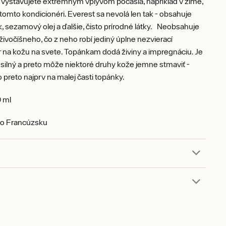
 vystavujete extrémnym vplyvom počasia, napríklad v zime,
 tomto kondicionéri. Everest sa nevolá len tak - obsahuje
, sezamový olej a ďalšie, čisto prírodné látky. Neobsahuje
živočíšneho, čo z neho robí jediný úplne nezvierací
 na kožu na svete. Topánkam dodá živiny a impregnáciu. Je
 silný a preto môže niektoré druhy kože jemne stmaviť -
o preto najprv na malej časti topánky.
 ml
o Francúzsku