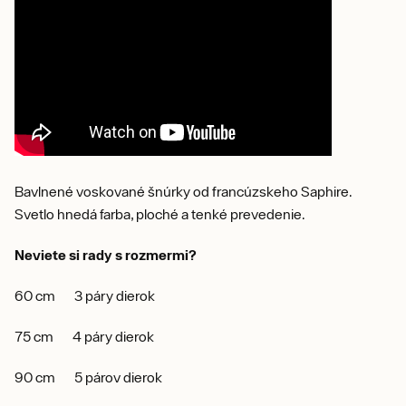
Bavlnené voskované šnúrky od francúzskeho Saphire.
Svetlo hnedá farba, ploché a tenké prevedenie.
Neviete si rady s rozmermi?
60 cm 3 páry dierok
75 cm 4 páry dierok
90 cm 5 párov dierok