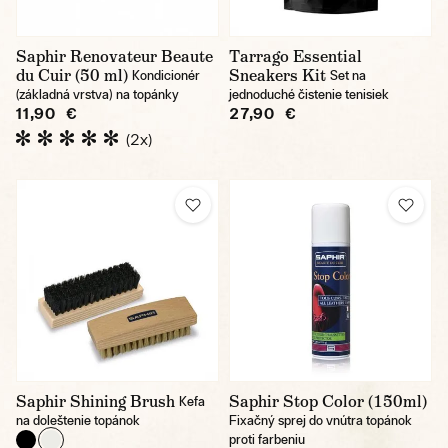
Saphir Renovateur Beaute
Tarrago Essential
du Cuir (50 ml)
Sneakers Kit
Kondicionér
Set na
(základná vrstva) na topánky
jednoduché čistenie tenisiek
11,90 €
27,90 €
(2x)
Saphir Shining Brush
Saphir Stop Color (150ml)
Kefa
na doleštenie topánok
Fixačný sprej do vnútra topánok
proti farbeniu