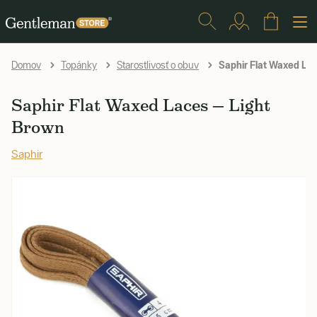
Saphir Flat Waxed Lac
Domov
Topánky
Starostlivosť o obuv
Saphir Flat Waxed Laces — Light
Brown
Saphir