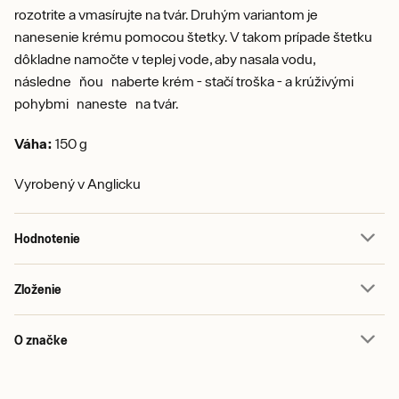
rozotrite a vmasírujte na tvár. Druhým variantom je
nanesenie krému pomocou štetky. V takom prípade štetku
dôkladne namočte v teplej vode, aby nasala vodu,
následne ňou naberte krém - stačí troška - a krúživými
pohybmi naneste na tvár.
Váha:
150 g
Vyrobený v Anglicku
Hodnotenie
Zloženie
O značke