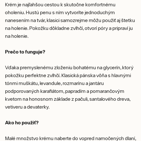
Krém je najľahšou cestou k skutočne komfortnému
oholeniu. Hustú penu s ním vytvoríte jednoduchým
nanesením na tvár, klasici samozrejme môžu použiť aj štetku
na holenie. Pokožku dôkladne zvlhčí, otvorí póry a pripraví ju
na holenie.
Prečo to funguje?
Vďaka premyslenému zloženiu bohatému na glycerín, ktorý
pokožku perfektne zvlhčí. Klasická pánska vôňa s hlavnými
tónmi muškátu, levandule, rozmarínu a jantáru
podporovaných karafiátom, papradím a pomarančovým
kvetom na honosnom základe z pačuli, santalového dreva,
vetiveru a devaterky.
Ako ho použiť?
Malé množstvo krému naberte do vopred namočených dlaní,