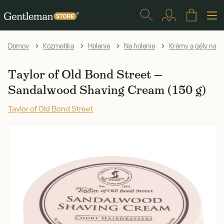
Domov
Kozmetika
Holenie
Na holenie
Krémy a gély na h
Taylor of Old Bond Street —
Sandalwood Shaving Cream (150 g)
Taylor of Old Bond Street