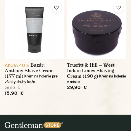
Bazár:
Truefitt & Hill — West
AKCIA 40 %
Anthony Shave Cream
Indian Limes Shaving
(177 ml)
Cream (190 g)
Krém na holenie pre
Krém na holenie
všetky druhy kože
v miske
29,90 €
26,90 €
15,90 €