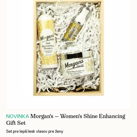
Morgan's — Women's Shine Enhancing
NOVINKA
Gift Set
Set pre lepší lesk vlasov pre ženy