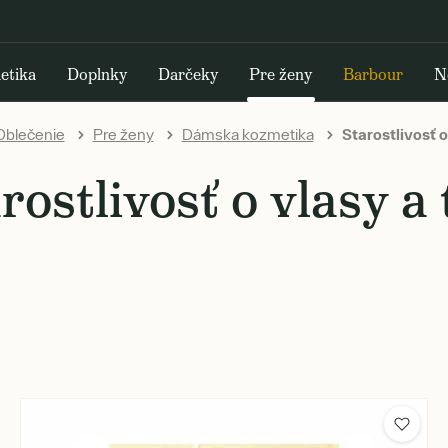
etika
Doplnky
Darčeky
Pre ženy
Barbour
N
Oblečenie
Pre ženy
Dámska kozmetika
Starostlivosť o
rostlivosť o vlasy a 