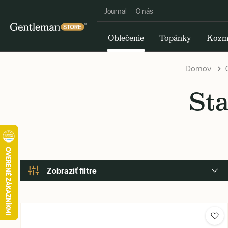
Journal
O nás
Oblečenie
Topánky
Kozm
Domov
Sta
Zobraziť filtre