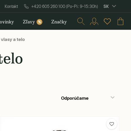
SK
Kontakt
+420 605 260 100 (Po–Pi: 9–15:30h)
ovinky
Zľavy
Značky
%
 vlasy a telo
telo
Odporúčame