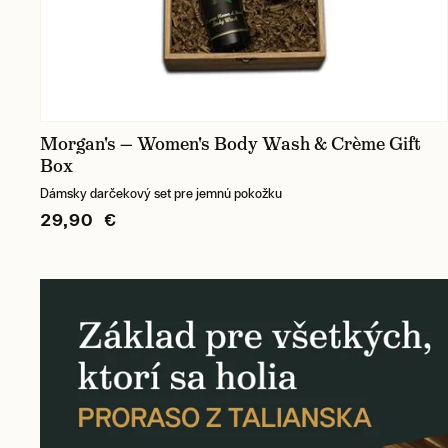
Morgan's — Women's Body Wash & Crème Gift
Box
Dámsky darčekový set pre jemnú pokožku
29,90 €