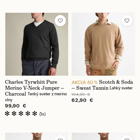
Charles Tyrwhitt Pure
Scotch & Soda
AKCIA 40 %
Merino V-Neck Jumper —
— Sweat Tannin
Ľahký sveter
Charcoal
Tenký sveter z merino
104,90 €
62,90 €
vlny
99,90 €
(1x)