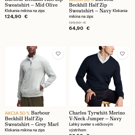
Sweatshirt — Mid Olive
Beckhill Half Zip
Pohlavie
Sweatshirt — Navy
Klokania mikina na zips
Klokania
124,90 €
mikina na zips
Typ výstrihu
129,90 €
64,90 €
Farba
Cena
Skladom
Barbour
Charles Tyrwhitt Merino
AKCIA 50 %
Beckhill Half Zip
V-Neck Jumper — Navy
Sweatshirt — Grey Marl
Ľahký sveter s véčkovým
Klokania mikina na zips
výstrihom