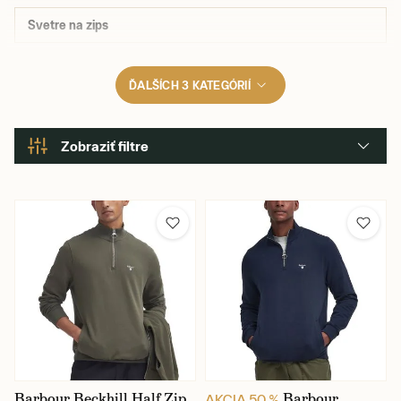
Svetre na zips
ĎALŠÍCH 3 KATEGÓRIÍ
Zobraziť filtre
Výrobca
Veľkosť
Veľkosti tričiek, polo tričiek a svetrov
Materiál oblečenia
Barbour Beckhill Half Zip
Barbour
AKCIA 50 %