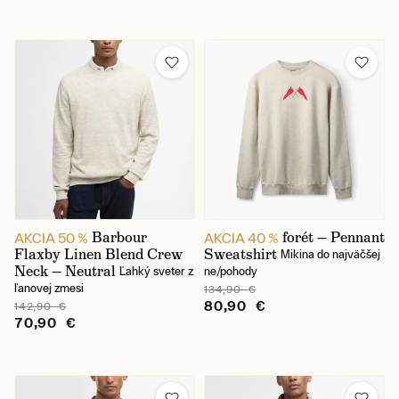
Barbour
forét — Pennant
AKCIA 50 %
AKCIA 40 %
Flaxby Linen Blend Crew
Sweatshirt
Mikina do najväčšej
Neck — Neutral
Ľahký sveter z
ne/pohody
ľanovej zmesi
134,90 €
80,90 €
142,90 €
70,90 €