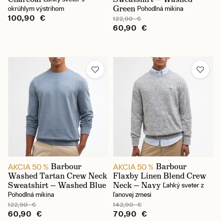
Green
okrúhlym výstrihom
Pohodlná mikina
100,90 €
122,90 €
60,90 €
Barbour
Barbour
AKCIA 50 %
AKCIA 50 %
Washed Tartan Crew Neck
Flaxby Linen Blend Crew
Sweatshirt — Washed Blue
Neck — Navy
Ľahký sveter z
Pohodlná mikina
ľanovej zmesi
122,90 €
142,90 €
60,90 €
70,90 €