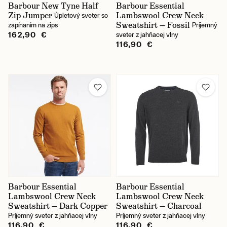
Barbour New Tyne Half
Barbour Essential
Zip Jumper
Lambswool Crew Neck
Úpletový sveter so
Sweatshirt — Fossil
zapínaním na zips
Príjemný
162,90 €
sveter z jahňacej vlny
116,90 €
Barbour Essential
Barbour Essential
Lambswool Crew Neck
Lambswool Crew Neck
Sweatshirt — Dark Copper
Sweatshirt — Charcoal
Príjemný sveter z jahňacej vlny
Príjemný sveter z jahňacej vlny
116,90 €
116,90 €