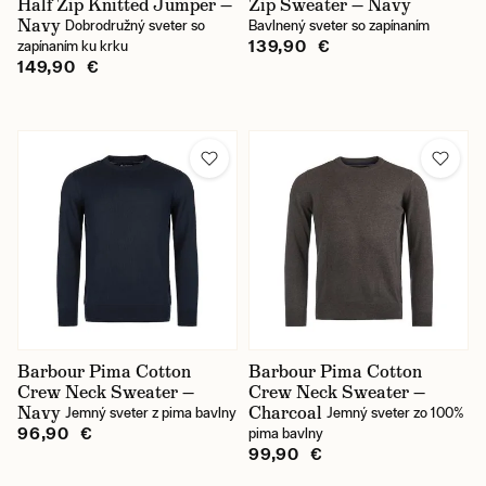
Half Zip Knitted Jumper —
Zip Sweater — Navy
Navy
Dobrodružný sveter so
Bavlnený sveter so zapínaním
139,90 €
zapínaním ku krku
149,90 €
Barbour Pima Cotton
Barbour Pima Cotton
Crew Neck Sweater —
Crew Neck Sweater —
Navy
Charcoal
Jemný sveter z pima bavlny
Jemný sveter zo 100%
96,90 €
pima bavlny
99,90 €