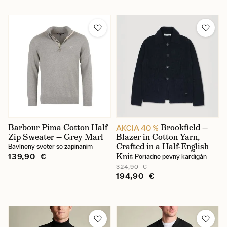
Barbour Pima Cotton Half
Brookfield —
AKCIA 40 %
Zip Sweater — Grey Marl
Blazer in Cotton Yarn,
Crafted in a Half-English
Bavlnený sveter so zapínaním
Knit
139,90 €
Poriadne pevný kardigán
324,90 €
194,90 €