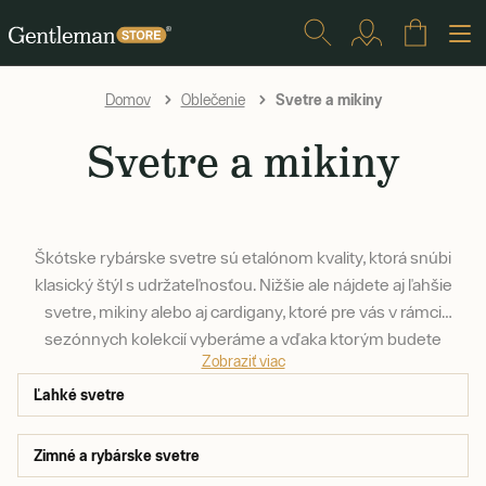
Svetre a mikiny
Domov
Oblečenie
Svetre a mikiny
Škótske rybárske svetre sú etalónom kvality, ktorá snúbi
klasický štýl s udržateľnosťou. Nižšie ale nájdete aj ľahšie
svetre, mikiny alebo aj cardigany, ktoré pre vás v rámci
sezónnych kolekcií vyberáme a vďaka ktorým budete
Zobraziť viac
vyzerať skvelo celoročne.
Ľahké svetre
Zimné a rybárske svetre