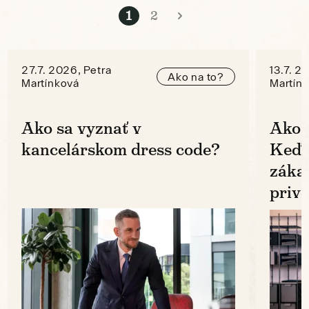
1
2
27.7. 2026, Petra
13.7. 2
Ako na to?
Martínková
Martín
Ako sa vyznať v
Ako 
kancelárskom dress code?
Keď k
zákaz
prive