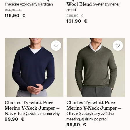
Wool Blend
Tradične vzorovaný kardigán
Sveter z vlnenej
zmesi
194,90 €
116,90 €
269,90 €
161,90 €
Charles Tyrwhitt Pure
Charles Tyrwhitt Pure
Merino V-Neck Jumper —
Merino V-Neck Jumper —
Navy
Olive
Tenký svetr z merino vlny
Sveter, ktorý zvládne
99,90 €
meeting, aj drink po práci
99,90 €