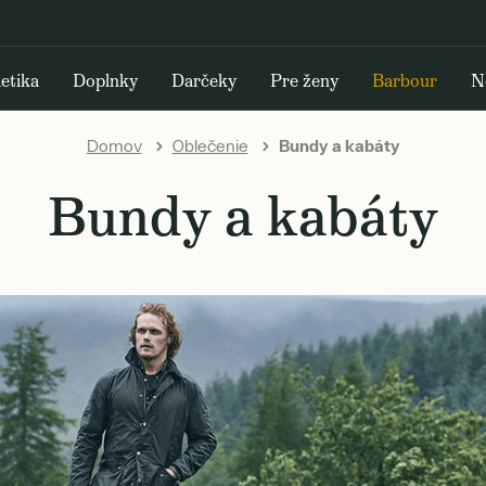
etika
Doplnky
Darčeky
Pre ženy
Barbour
N
Domov
Oblečenie
Bundy a kabáty
Bundy a kabáty