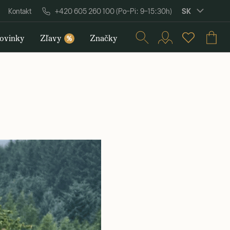
SK
Kontakt
+420 605 260 100 (Po–Pi: 9–15:30h)
ovinky
Zľavy
Značky
%