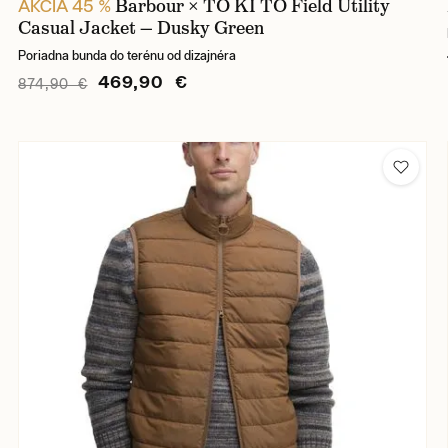
Barbour × TO KI TO Field Utility
AKCIA 45 %
Casual Jacket — Dusky Green
Poriadna bunda do terénu od dizajnéra
469,90 €
874,90 €