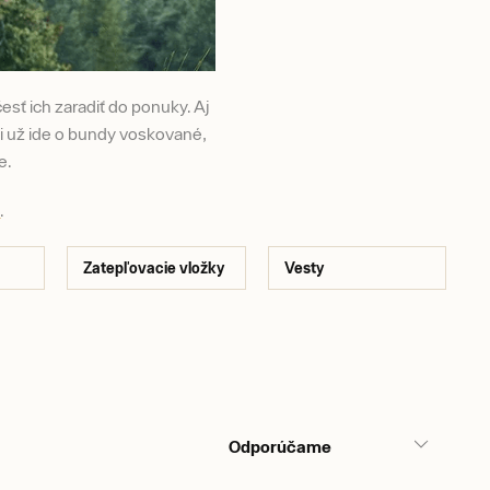
sť ich zaradiť do ponuky. Aj
i už ide o bundy voskované,
e.
u
.
Zatepľovacie vložky
Vesty
Odporúčame