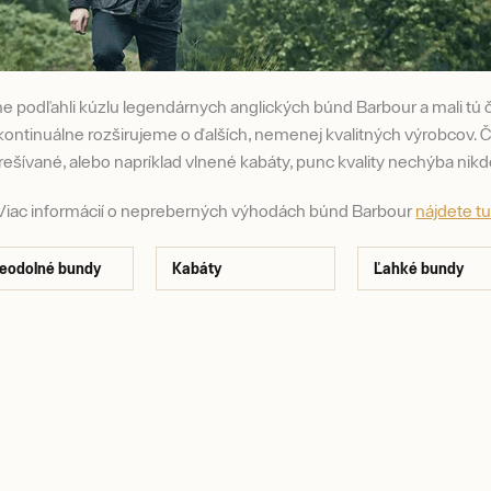
e podľahli kúzlu legendárnych anglických búnd Barbour a mali tú če
ontinuálne rozširujeme o ďalších, nemenej kvalitných výrobcov. Č
rešívané, alebo napríklad vlnené kabáty, punc kvality nechýba nikd
Viac informácií o nepreberných výhodách búnd Barbour
nájdete t
eodolné bundy
Kabáty
Ľahké bundy