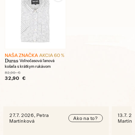
NAŠA ZNAČKA
AKCIA 60 %
Duras
Voľnočasová ľanová
košeľa s krátkym rukávom
82,90 €
32,90 €
27.7. 2026, Petra
13.7. 2
Ako na to?
Martínková
Martín