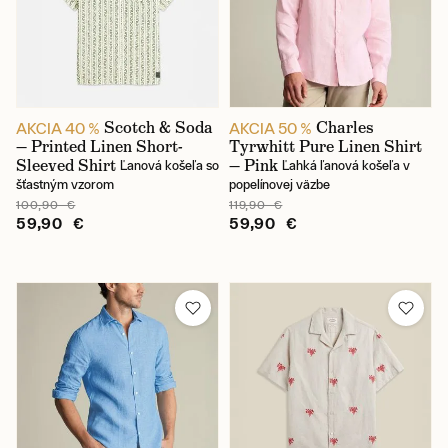
Skladom
Scotch & Soda
Charles
AKCIA 40 %
AKCIA 50 %
— Printed Linen Short-
Tyrwhitt Pure Linen Shirt
Sleeved Shirt
— Pink
Ľanová košeľa so
Ľahká ľanová košeľa v
šťastným vzorom
popelínovej väzbe
100,90 €
119,90 €
59,90 €
59,90 €