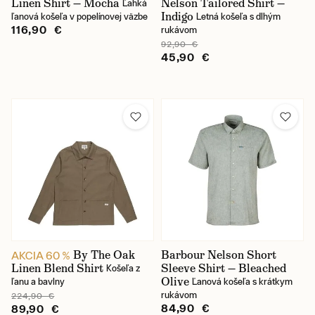
Linen Shirt — Mocha
Nelson Tailored Shirt —
Ľahká
Indigo
ľanová košeľa v popelínovej väzbe
Letná košeľa s dlhým
116,90 €
rukávom
92,90 €
45,90 €
By The Oak
Barbour Nelson Short
AKCIA 60 %
Linen Blend Shirt
Sleeve Shirt — Bleached
Košeľa z
Olive
ľanu a bavlny
Ľanová košeľa s krátkym
rukávom
224,90 €
84,90 €
89,90 €