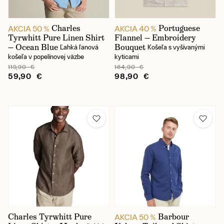
Charles
Portuguese
AKCIA 50 %
AKCIA 40 %
Tyrwhitt Pure Linen Shirt
Flannel — Embroidery
— Ocean Blue
Bouquet
Ľahká ľanová
Košeľa s vyšívanými
košeľa v popelínovej väzbe
kyticami
119,90 €
164,90 €
59,90 €
98,90 €
Charles Tyrwhitt Pure
Barbour
AKCIA 50 %