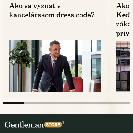
Ako sa vyznať v
Ako 
kancelárskom dress code?
Keď k
zákaz
prive