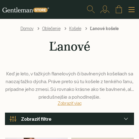
Ľanové košele
Domov
Oblečenie
Košele
Ľanové
Keď je leto, v ťažkých flanelových či bavlnených košeliach sa
naozaj ťažko dýcha. Práve preto sú tu košele z tenkého ľanu,
prípadne jeho zmesi. Sú rovnako krásne ako tie bavlnené, ale
priedušnejšie a pohodlnejšie.
Zobraziť viac
Zobraziť filtre