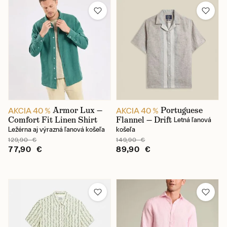
Výrobca
Veľkosť
Materiál oblečenia
Pohlavie
Armor Lux —
Portuguese
AKCIA 40 %
AKCIA 40 %
Comfort Fit Linen Shirt
Flannel — Drift
Letná ľanová
Rukáv
Ležérna aj výrazná ľanová košeľa
košeľa
129,90 €
149,90 €
77,90 €
89,90 €
Typ goliera
Farba
Cena