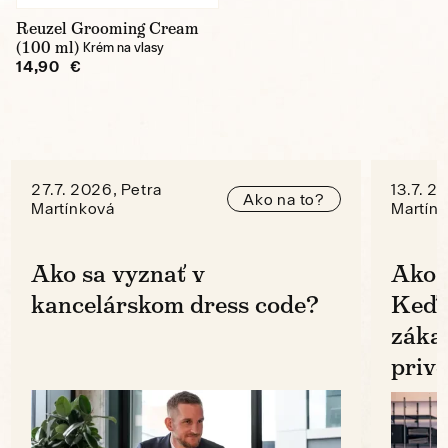
Reuzel Grooming Cream
(100 ml)
Krém na vlasy
14,90 €
27.7. 2026, Petra
13.7. 2
Ako na to?
Martínková
Martín
Ako sa vyznať v
Ako 
kancelárskom dress code?
Keď k
zákaz
prive