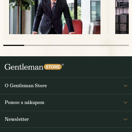
O Gentleman Store
O nás
Pomoc s nákupom
Kariéra
Časté otázky
Journal
Newsletter
Doprava a platba
Obdržte medzi prvými čerstvé správy z Gentleman Store o novinkách