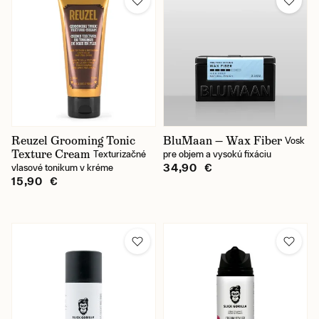
Výrobca
Báza
Fixácia
Lesk
Reuzel Grooming Tonic
BluMaan — Wax Fiber
Vosk
Texture Cream
Texturizačné
pre objem a vysokú fixáciu
Typ prípravku
34,90 €
vlasové tonikum v kréme
15,90 €
Cena
Skladom