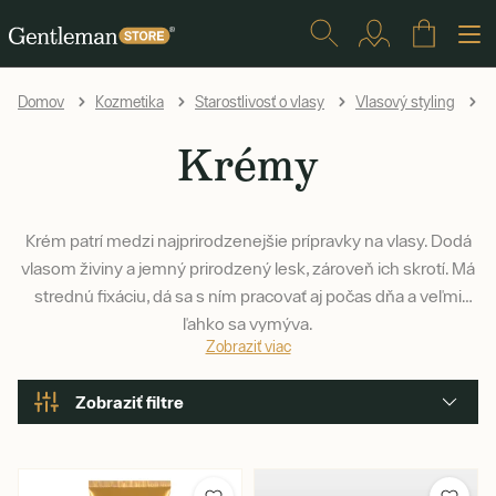
K
Domov
Kozmetika
Starostlivosť o vlasy
Vlasový styling
Krémy
Krém patrí medzi najprirodzenejšie prípravky na vlasy. Dodá
vlasom živiny a jemný prirodzený lesk, zároveň ich skrotí. Má
strednú fixáciu, dá sa s ním pracovať aj počas dňa a veľmi
ľahko sa vymýva.
Zobraziť viac
Zobraziť filtre