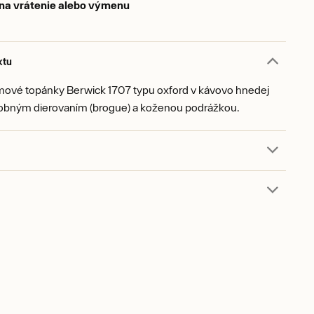
 na vrátenie alebo výmenu
ktu
ámové topánky Berwick 1707 typu oxford v kávovo hnedej
dobným dierovaním (brogue) a koženou podrážkou.