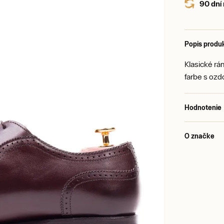
90 dní
Popis produ
Klasické r
farbe s oz
Hodnotenie
O značke