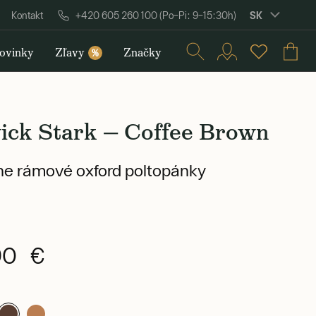
SK
Kontakt
+420 605 260 100 (Po–Pi: 9–15:30h)
ovinky
Zľavy
Značky
%
ick Stark — Coffee Brown
ne rámové oxford poltopánky
90 €