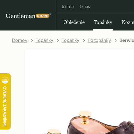
Journal
O nás
Oblečenie
Topánky
Kozm
Domov
Topánky
Topánky
Poltopánky
Berwic