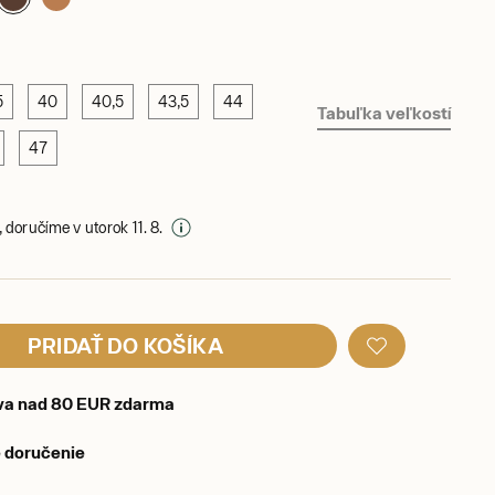
5
40
40,5
43,5
44
Tabuľka veľkostí
47
 doručíme v utorok 11. 8.
PRIDAŤ DO KOŠÍKA
va nad 80 EUR zdarma
 doručenie