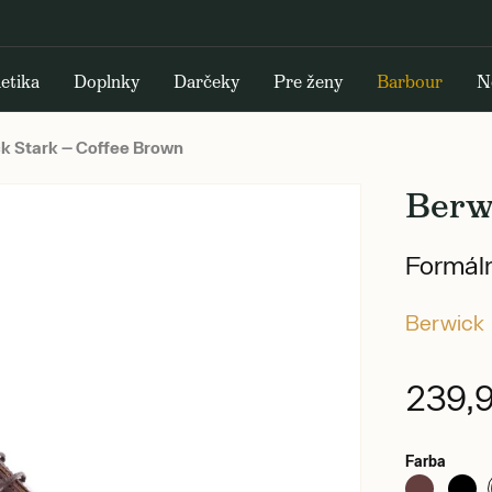
etika
Doplnky
Darčeky
Pre ženy
Barbour
N
k Stark — Coffee Brown
Berw
Formál
Berwick
239,
Farba