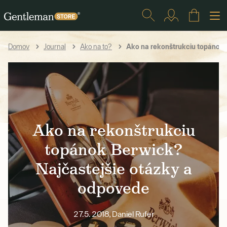
Ako na rekonštrukciu topánok 
Domov
Journal
Ako na to?
Ako na rekonštrukciu
topánok Berwick?
Najčastejšie otázky a
odpovede
27.5. 2018, Daniel Rufer