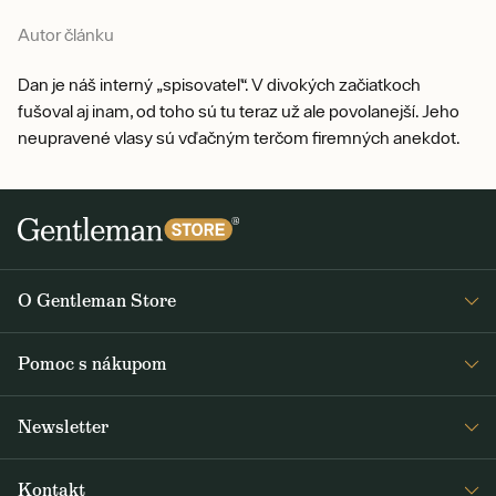
Autor článku
Dan je náš interný „spisovateľ“. V divokých začiatkoch
fušoval aj inam, od toho sú tu teraz už ale povolanejší. Jeho
neupravené vlasy sú vďačným terčom firemných anekdot.
O Gentleman Store
O nás
Pomoc s nákupom
Kariéra
Časté otázky
Journal
Newsletter
Doprava a platba
Obdržte medzi prvými čerstvé správy z Gentleman Store o novinkách
Obchodné podmienky
Kontakt
a špeciálnych ponukách. Posielame ich 2-3x týždenne.