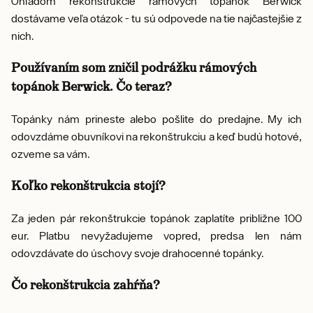
Ohľadom rekonštrukcie rámových topánok Berwick
dostávame veľa otázok - tu sú odpovede na tie najčastejšie z
nich.
Používaním som zničil podrážku rámových
topánok Berwick. Čo teraz?
Topánky nám prineste alebo pošlite do predajne. My ich
odovzdáme obuvníkovi na rekonštrukciu a keď budú hotové,
ozveme sa vám.
Koľko rekonštrukcia stojí?
Za jeden pár rekonštrukcie topánok zaplatíte približne 100
eur. Platbu nevyžadujeme vopred, predsa len nám
odovzdávate do úschovy svoje drahocenné topánky.
Čo rekonštrukcia zahŕňa?