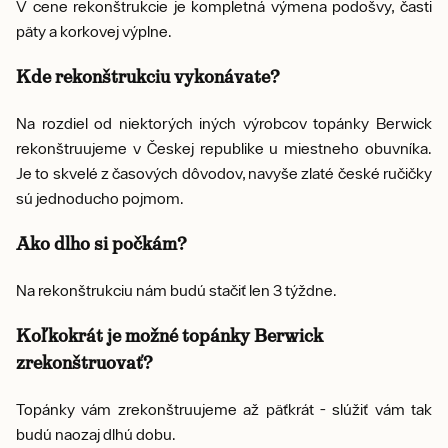
V cene rekonštrukcie je kompletná výmena podošvy, časti
päty a korkovej výplne.
Kde rekonštrukciu vykonávate?
Na rozdiel od niektorých iných výrobcov topánky Berwick
rekonštruujeme v Českej republike u miestneho obuvníka.
Je to skvelé z časových dôvodov, navyše zlaté české ručičky
sú jednoducho pojmom.
Ako dlho si počkám?
Na rekonštrukciu nám budú stačiť len 3 týždne.
Koľkokrát je možné topánky Berwick
zrekonštruovať?
Topánky vám zrekonštruujeme až päťkrát - slúžiť vám tak
budú naozaj dlhú dobu.