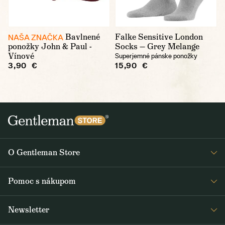
Bavlnené
Falke Sensitive London
NAŠA ZNAČKA
ponožky John & Paul -
Socks — Grey Melange
Vínové
Superjemné pánske ponožky
3,90 €
15,90 €
O Gentleman Store
O nás
Pomoc s nákupom
Kariéra
Časté otázky
Journal
Newsletter
Doprava a platba