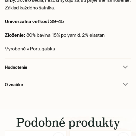
farby. Skvelo sedia, nezošmykujú sa, sú príjemné na nosenie.
Základ každého šatníka.
Univerzálna veľkosť 39-45
Zloženie:
80% bavlna, 18% polyamid, 2% elastan
Vyrobené v Portugalsku
Hodnotenie
O značke
Podobné produkty