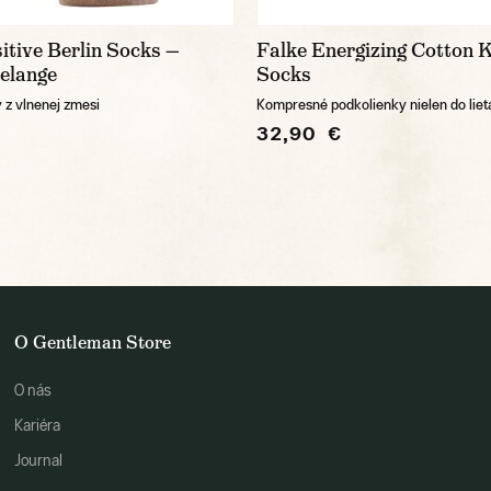
itive Berlin Socks —
Falke Energizing Cotton 
elange
Socks
z vlnenej zmesi
Kompresné podkolienky nielen do liet
32,90 €
O Gentleman Store
O nás
Kariéra
Journal