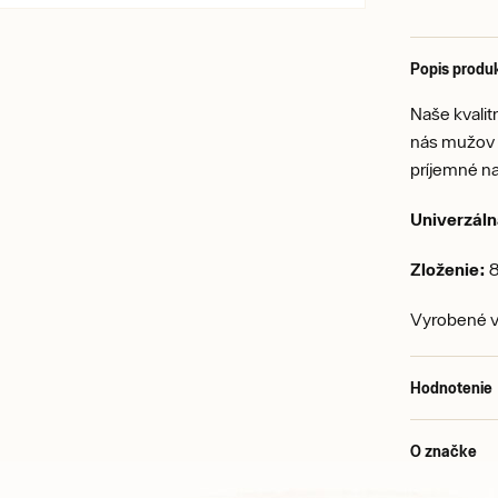
Popis produ
Naše kvalit
nás mužov t
príjemné na
Univerzáln
Zloženie:
8
Vyrobené v
Hodnotenie
O značke