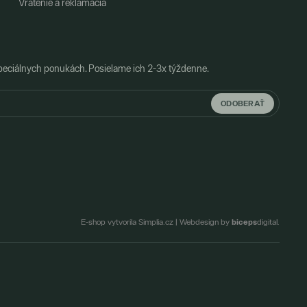
Vrátenie a reklamácia
peciálnych ponukách. Posielame ich 2-3x týždenne.
ODOBERAŤ
biceps
E-shop vytvorila Simplia.cz
|
Webdesign by
digital.