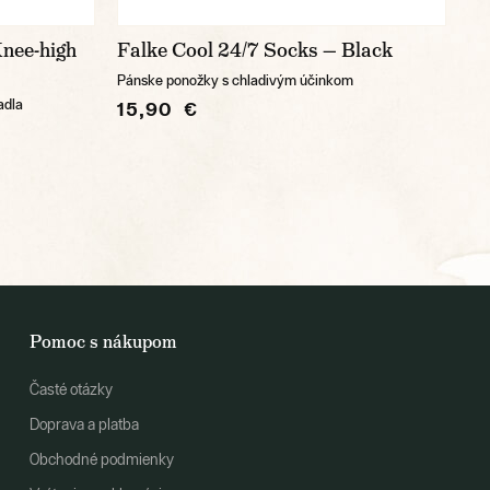
Knee-high
Falke Cool 24/7 Socks — Black
Pánske ponožky s chladivým účinkom
adla
15,90 €
Pomoc s nákupom
Časté otázky
Doprava a platba
Obchodné podmienky