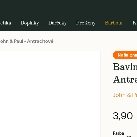
etika
Doplnky
Darčeky
Pre ženy
Barbour
N
hn & Paul - Antracitové
Naša zn
Bavl
Antr
John & P
3,90
Farba