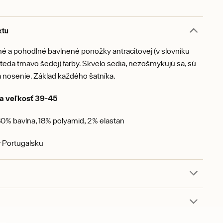
ktu
né a pohodlné bavlnené ponožky antracitovej (v slovníku
eda tmavo šedej) farby. Skvelo sedia, nezošmykujú sa, sú
 nosenie. Základ každého šatníka.
a veľkosť 39-45
0% bavlna, 18% polyamid, 2% elastan
 Portugalsku