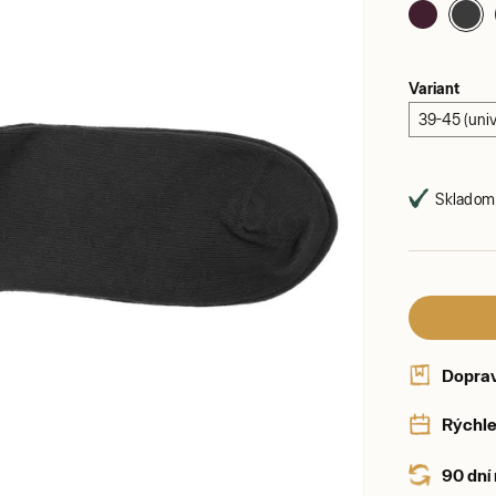
Variant
39-45 (unive
Skladom,
Dopra
Rýchle
90 dní