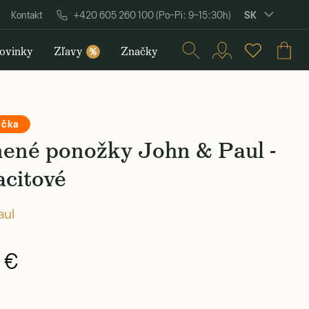
SK
Kontakt
+420 605 260 100 (Po–Pi: 9–15:30h)
ovinky
Zľavy
Značky
%
ačka
nené ponožky John & Paul -
acitové
aul
 €