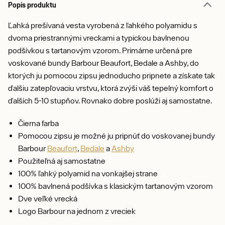
Popis produktu
Ľahká prešívaná vesta vyrobená z ľahkého polyamidu s
dvoma priestrannými vreckami a typickou bavlnenou
podšívkou s tartanovým vzorom. Primárne určená pre
voskované bundy Barbour Beaufort, Bedale a Ashby, do
ktorých ju pomocou zipsu jednoducho pripnete a získate tak
ďalšiu zatepľovaciu vrstvu, ktorá zvýši váš tepelný komfort o
ďalších 5-10 stupňov. Rovnako dobre poslúži aj samostatne.
Čierna farba
Pomocou zipsu je možné ju pripnúť do voskovanej bundy
Barbour
Beaufort
,
Bedale
a
Ashby
Použiteľná aj samostatne
100% ľahký polyamid na vonkajšej strane
100% bavlnená podšívka s klasickým tartanovým vzorom
Dve veľké vrecká
Logo Barbour na jednom z vreciek