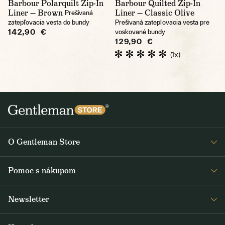
Barbour Polarquilt Zip-In
Barbour Quilted Zip-In
Liner — Brown
Liner — Classic Olive
Prešívaná
zatepľovacia vesta do bundy
Prešívaná zatepľovacia vesta pre
142,90 €
voskované bundy
129,90 €
(1x)
O Gentleman Store
O nás
Pomoc s nákupom
Kariéra
Časté otázky
Journal
Newsletter
Doprava a platba
Obdržte medzi prvými čerstvé správy z Gentleman Store o novinkách
Obchodné podmienky