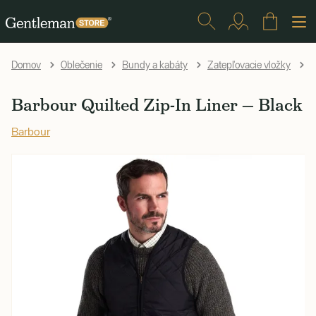
B
Domov
Oblečenie
Bundy a kabáty
Zatepľovacie vložky
Barbour Quilted Zip-In Liner — Black
Barbour