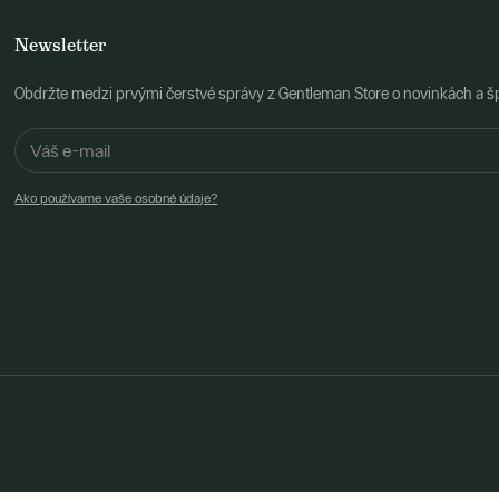
Newsletter
Obdržte medzi prvými čerstvé správy z Gentleman Store o novinkách a š
Ako používame vaše osobné údaje?