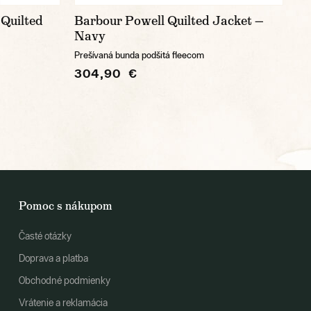
Quilted
Barbour Powell Quilted Jacket —
Navy
Prešívaná bunda podšitá fleecom
304,90 €
Pomoc s nákupom
Časté otázky
Doprava a platba
Obchodné podmienky
Vrátenie a reklamácia