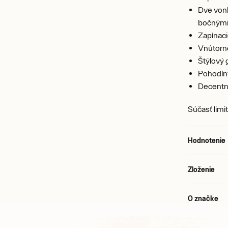
Dve vonk
bočnými
Zapínac
Vnútorn
Štýlový 
Pohodlný
Decentn
Súčasť limi
Hodnotenie
Zloženie
O značke