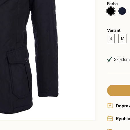
Farba
Variant
S
M
Skladom,
Dopra
Rýchle