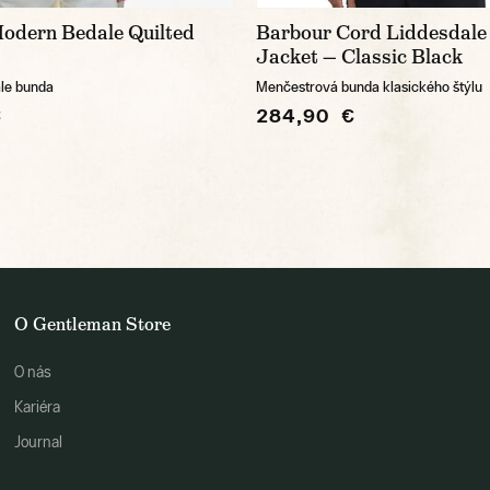
odern Bedale Quilted
Barbour Cord Liddesdale 
Jacket — Classic Black
le bunda
Menčestrová bunda klasického štýlu
€
284,90 €
O Gentleman Store
O nás
Kariéra
Journal