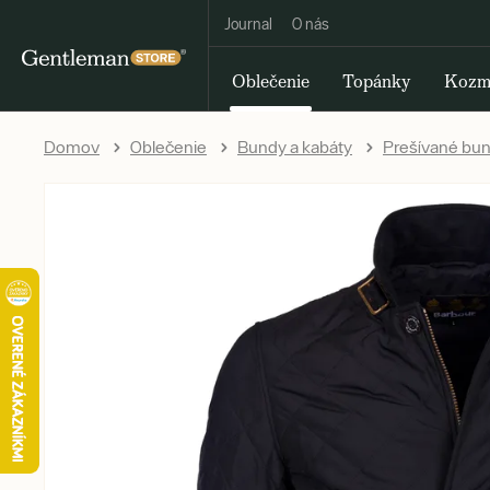
Journal
O nás
Oblečenie
Topánky
Kozm
Domov
Oblečenie
Bundy a kabáty
Prešívané bu