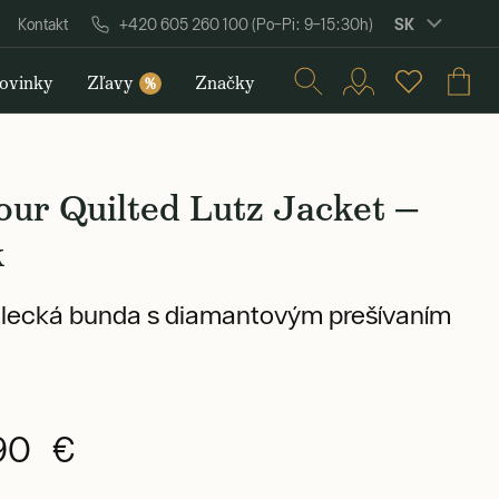
SK
Kontakt
+420 605 260 100 (Po–Pi: 9–15:30h)
ovinky
Zľavy
Značky
%
ur Quilted Lutz Jacket —
k
ilecká bunda s diamantovým prešívaním
90 €