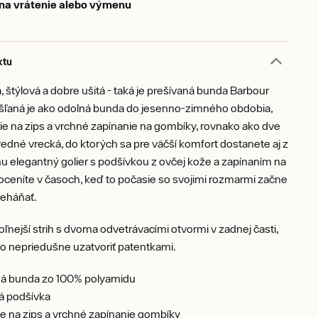
 na vrátenie alebo výmenu
ktu
, štýlová a dobre ušitá - taká je prešívaná bunda Barbour
šľaná je ako odolná bunda do jesenno-zimného obdobia,
e na zips a vrchné zapínanie na gombíky, rovnako ako dve
redné vrecká, do ktorých sa pre väčší komfort dostanete aj z
u elegantný golier s podšívkou z ovčej kože a zapínaním na
 oceníte v časoch, keď to počasie so svojimi rozmarmi začne
reháňať.
ľnejší strih s dvoma odvetrávacími otvormi v zadnej časti,
o nepriedušne uzatvoriť patentkami.
ná bunda zo 100% polyamidu
á podšívka
e na zips a vrchné zapínanie gombíky