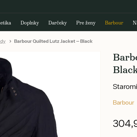
etika
Doplnky
Darčeky
Pre ženy
Barbour
N
ndy
Barbour Quilted Lutz Jacket — Black
Barbo
Blac
Starom
Barbour
304,