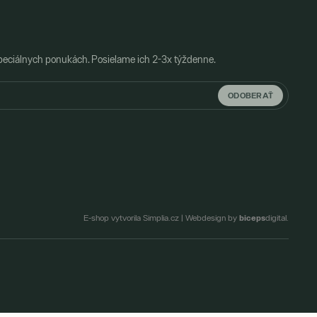
peciálnych ponukách. Posielame ich 2-3x týždenne.
ODOBERAŤ
biceps
E-shop vytvorila Simplia.cz
|
Webdesign by
digital.