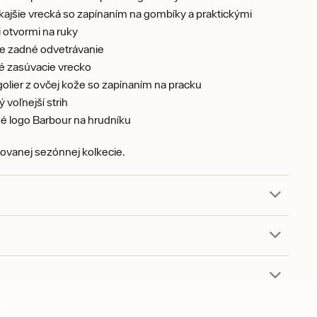
ajšie vrecká so zapínaním na gombíky a praktickými
 otvormi na ruky
ie zadné odvetrávanie
é zasúvacie vrecko
golier z ovčej kože so zapínaním na pracku
 voľnejší strih
é logo Barbour na hrudníku
tovanej sezónnej kolkecie.