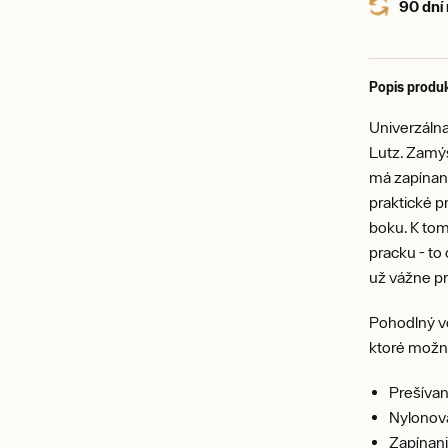
90 dní
Popis produ
Univerzálna
Lutz. Zamý
má zapínani
praktické p
boku. K tom
pracku - to
už vážne p
Pohodlný vo
ktoré možn
Prešíva
Nylonov
Zapínani