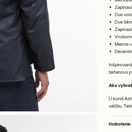
Zapínaci
Dve vonk
Dve šikm
Zapínací
Vnútorn
Mierne v
Decentn
Inšpirovan
tartanovú 
Ako vybrať
U búnd Ashb
väčšiu. Tie
Hodnotenie