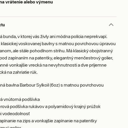
 na vrátenie alebo výmenu
ktu
 bunda, v ktorej vás živly ani módna polícia neprekvapí.
 klasickej voskovanej bavlny s matnou povrchovou úpravou
nom, ale stále pohodlnom strihu. Má klasický obojstranný
 pod zapínaním na patentky, elegantný menčestrový golier,
anné vonkajšie vrecká na nevyhnutnosti a dve príjemne
cká na zahriatie rúk.
á bavlna Barbour Sylkoil (6oz) s matnou povrchovou
á vnútorná podšívka
rová podšívka rukávov a polyamidový krajný prúžok
ci vodeodolnosť
apínanie na zips a vonkajšie zapínanie na patentky
ový golier