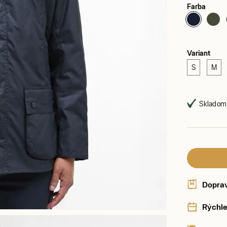
Farba
Variant
S
M
Skladom,
Dopra
Rýchle