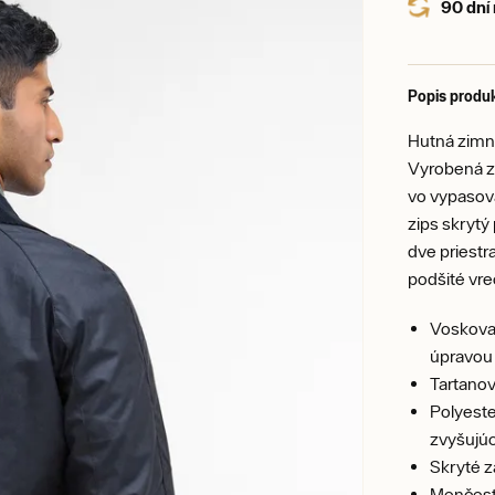
90 dní
Popis produ
Hutná zimná
Vyrobená z
vo vypasova
zips skrytý
dve priestr
podšité vre
Voskovan
úpravou
Tartanov
Polyeste
zvyšujú
Skryté z
Menčestr