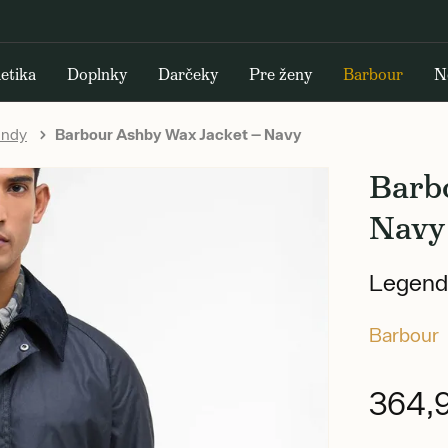
etika
Doplnky
Darčeky
Pre ženy
Barbour
N
undy
Barbour Ashby Wax Jacket — Navy
Barb
Navy
Legend
Barbour
364,