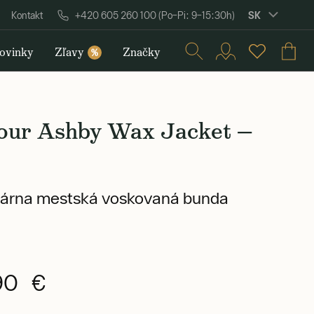
SK
Kontakt
+420 605 260 100 (Po–Pi: 9–15:30h)
ovinky
Zľavy
Značky
%
our Ashby Wax Jacket —
árna mestská voskovaná bunda
90 €