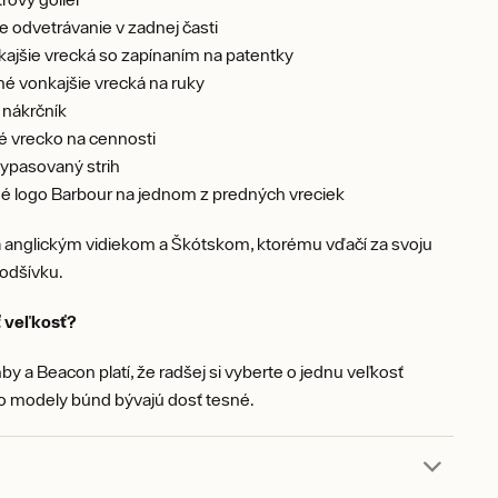
e odvetrávanie v zadnej časti
ajšie vrecká so zapínaním na patentky
é vonkajšie vrecká na ruky
 nákrčník
é vrecko na cennosti
ypasovaný strih
é logo Barbour na jednom z predných vreciek
á anglickým vidiekom a Škótskom, ktorému vďačí za svoju
podšívku.
 veľkosť?
y a Beacon platí, že radšej si vyberte o jednu veľkosť
to modely búnd bývajú dosť tesné.