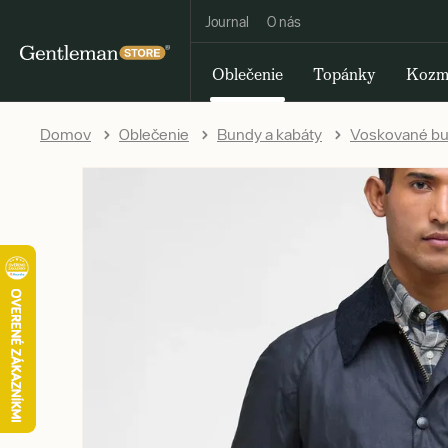
Journal
O nás
Oblečenie
Topánky
Kozm
Domov
Oblečenie
Bundy a kabáty
Voskované b