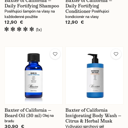
Baxter of California —
Baxter of California —
Daily Fortifying Shampoo
Daily Fortifying
Conditioner
Posilňujúci šampón na vlasy na
Posilňujúci
každodenné použitie
kondicionér na vlasy
12,90 €
12,90 €
(1x)
Baxter of California —
Baxter of California
Beard Oil (30 ml)
Invigorating Body Wash —
Olej na
Citrus & Herbal Musk
bradu
30,90 €
Vyživujúci sprchový gél