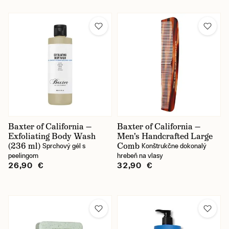
Baxter of California —
Baxter of California —
Exfoliating Body Wash
Men's Handcrafted Large
(236 ml)
Comb
Sprchový gél s
Konštrukčne dokonalý
peelingom
hrebeň na vlasy
26,90 €
32,90 €