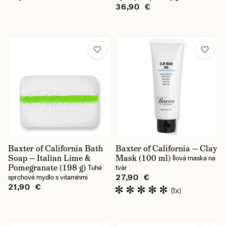
36,90 €
Baxter of California Bath
Baxter of California — Clay
Soap — Italian Lime &
Mask (100 ml)
Ílová maska na
Pomegranate (198 g)
Tuhé
tvár
27,90 €
sprchové mydlo s vitamínmi
21,90 €
(1x)