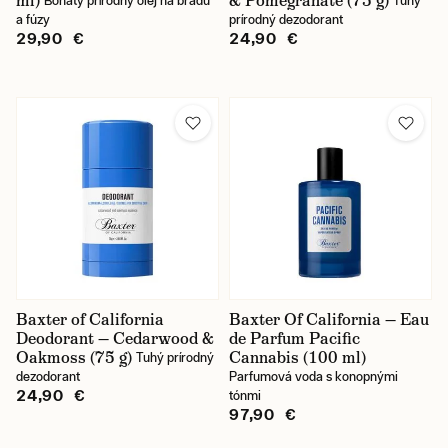
ml)
& Pomegranate (75 g)
Bohatý prírodný olej na bradu
Tuhý
a fúzy
prírodný dezodorant
29,90 €
24,90 €
Baxter of California
Baxter Of California — Eau
Deodorant — Cedarwood &
de Parfum Pacific
Oakmoss (75 g)
Cannabis (100 ml)
Tuhý prírodný
dezodorant
Parfumová voda s konopnými
24,90 €
tónmi
97,90 €