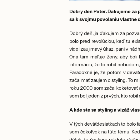
Dobrý deň Peter. Ďakujeme za pr
sa k svojmu povolaniu vlastne d
Dobrý deň, ja ďakujem za pozvani
bolo pred revolúciou, keď tu ex
videl zaujímavý úkaz, pani v nádh
Ona tam maľuje ženy, aby boli k
informáciu, že to robiť nebudem,
Paradoxné je, že potom v deväťd
začal mať záujem o styling. To mi
roku 2000 som začal koketovať aj
som bol jeden z prvých, kto robil
A kde ste sa styling a vizáž vl
V tých deväťdesiatkach to bolo fa
som čokoľvek na túto tému. Keď vá
dúfali, že čoskoro nájdete ďalšiu