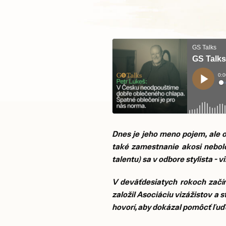
Dnes je jeho meno pojem, ale o
také zamestnanie akosi nebolo
talentu) sa v odbore stylista - 
V deväťdesiatych rokoch začín
založil Asociáciu vizážistov a 
hovorí, aby dokázal pomôcť ľuďo