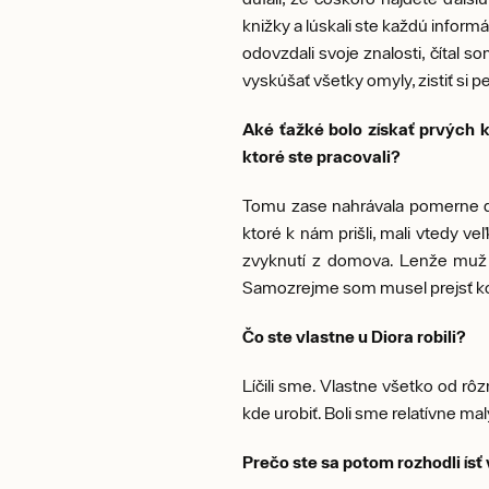
knižky a lúskali ste každú informá
odovzdali svoje znalosti, čítal s
vyskúšať všetky omyly, zistiť si 
Aké ťažké bolo získať prvých 
ktoré ste pracovali?
Tomu zase nahrávala pomerne div
ktoré k nám prišli, mali vtedy ve
zvyknutí z domova. Lenže muž v
Samozrejme som musel prejsť kon
Čo ste vlastne u Diora robili?
Líčili sme. Vlastne všetko od rô
kde urobiť. Boli sme relatívne mal
Prečo ste sa potom rozhodli ísť