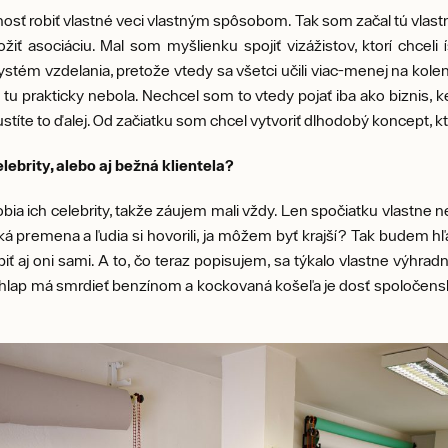
sť robiť vlastné veci vlastným spôsobom. Tak som začal tú vlast
ožiť asociáciu. Mal som myšlienku spojiť vizážistov, ktorí chce
ť systém vzdelania, pretože vtedy sa všetci učili viac-menej na ko
 tu prakticky nebola. Nechcel som to vtedy pojať iba ako biznis, 
pustíte to ďalej. Od začiatku som chcel vytvoriť dlhodobý koncept, 
lebrity, alebo aj bežná klientela?
obia ich celebrity, takže záujem mali vždy. Len spočiatku vlastne ne
á premena a ľudia si hovorili, ja môžem byť krajší? Tak budem hľad
iť aj oni sami. A to, čo teraz popisujem, sa týkalo vlastne výhrad
chlap má smrdieť benzínom a kockovaná košeľa je dosť spoločens