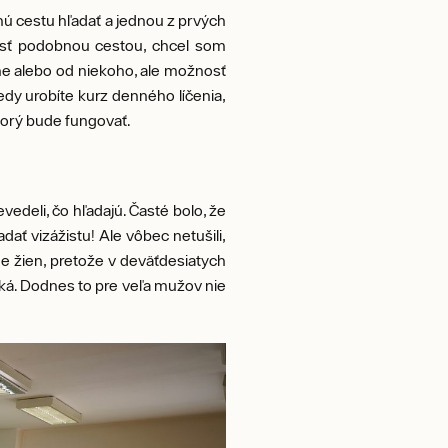
nú cestu hľadať a jednou z prvých
li ísť podobnou cestou, chcel som
lene alebo od niekoho, ale možnosť
kedy urobíte kurz denného líčenia,
ktorý bude fungovať.
vedeli, čo hľadajú. Časté bolo, že
ať vizážistu! Ale vôbec netušili,
ne žien, pretože v deväťdesiatych
ká. Dodnes to pre veľa mužov nie