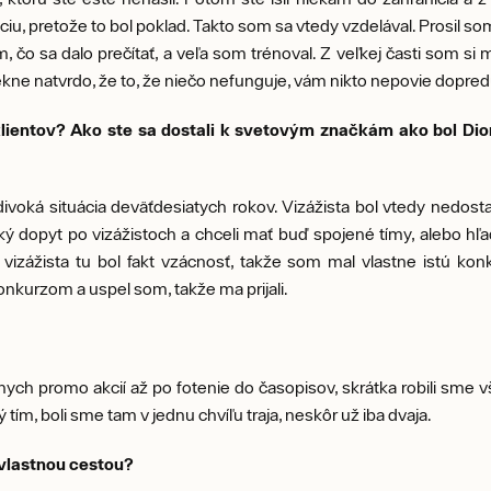
ciu, pretože to bol poklad. Takto som sa vtedy vzdelával. Prosil som 
om, čo sa dalo prečítať, a veľa som trénoval. Z veľkej časti som si 
pekne natvrdo, že to, že niečo nefunguje, vám nikto nepovie dopred
klientov? Ako ste sa dostali k svetovým značkám ako bol Dior
oká situácia deväťdesiatych rokov. Vizážista bol vtedy nedostat
ľký dopyt po vizážistoch a chceli mať buď spojené tímy, alebo hľa
izážista tu bol fakt vzácnosť, takže som mal vlastne istú kon
kurzom a uspel som, takže ma prijali.
znych promo akcií až po fotenie do časopisov, skrátka robili sme 
ý tím, boli sme tam v jednu chvíľu traja, neskôr už iba dvaja.
 vlastnou cestou?