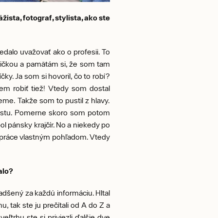
sta, fotograf, stylista, ako ste
edalo uvažovať ako o profesii. To
amičkou a pamätám si, že som tam
ky. Ja som si hovoril, čo to robí?
cem robiť tiež! Vtedy som dostal
eme. Takže som to pustil z hlavy.
zážistu. Pomerne skoro som potom
ol pánsky krajčír. No a niekedy po
ej práce vlastným pohľadom. Vtedy
alo?
nadšený za každú informáciu. Hltal
, tak ste ju prečítali od A do Z a
eľtrhu ste si priviezli ďalšie dve