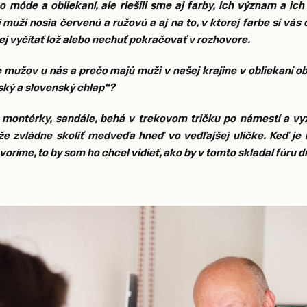
o móde a obliekaní, ale riešili sme aj farby, ich význam a ich
 muži nosia červenú a ružovú a aj na to, v ktorej farbe si vás o
 nej vyčítať lož alebo nechuť pokračovať v rozhovore.
ie mužov u nás a prečo majú muži v našej krajine v obliekaní 
ský a slovenský chlap“?
montérky, sandále, behá v trekovom tričku po námestí a vyz
 že zvládne skoliť medveďa hneď vo vedľajšej uličke. Keď je
ríme, to by som ho chcel vidieť, ako by v tomto skladal fúru d