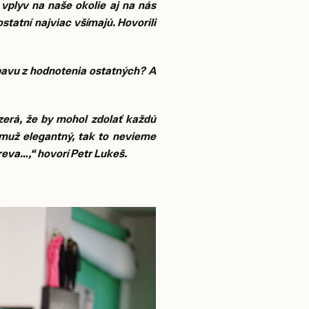
 vplyv na naše okolie aj na nás
statní najviac všímajú. Hovorili
obavu z hodnotenia ostatných? A
erá, že by mohol zdolať každú
 muž elegantný, tak to nevieme
reva…,“ hovorí Petr Lukeš.