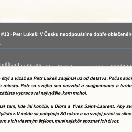
 štýl a vizáž sa Petr Lukeš zaujímal už od detstva. Počas soci
 miesto. Petr sa svojho sna nevzdal a svojpomocne a tvrdo
vizážista vypracoval najvyššie, kam mohol.
al tam, kde iní končia, u Diora a Yves Saint-Laurent. Aby s
stylistov. V móde sa pohybuje 30 rokov a vo svojej práci sa siln
m s ich vlastným štýlom, musí najskôr spoznať ich život.