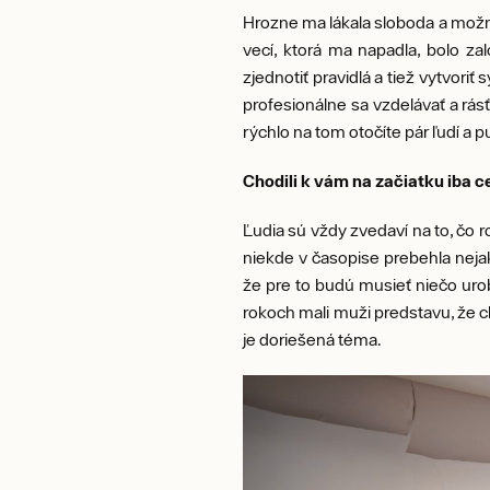
Hrozne ma lákala sloboda a možno
vecí, ktorá ma napadla, bolo zal
zjednotiť pravidlá a tiež vytvori
profesionálne sa vzdelávať a rásť
rýchlo na tom otočíte pár ľudí a 
Chodili k vám na začiatku iba ce
Ľudia sú vždy zvedaví na to, čo r
niekde v časopise prebehla nejak
že pre to budú musieť niečo urob
rokoch mali muži predstavu, že 
je doriešená téma.