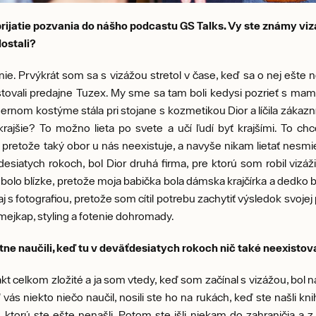
ijatie pozvania do nášho podcastu GS Talks. Vy ste známy vizáži
ostali?
e. Prvýkrát som sa s vizážou stretol v čase, keď sa o nej ešte n
istovali predajne Tuzex. My sme sa tam boli kedysi pozrieť s m
ernom kostýme stála pri stojane s kozmetikou Dior a líčila zákazníč
rajšie? To možno lieta po svete a učí ľudí byť krajšími. To ch
 pretože taký obor u nás neexistuje, a navyše nikam lietať nesmi
esiatych rokoch, bol Dior druhá firma, pre ktorú som robil vi
 bolo blízke, pretože moja babička bola dámska krajčírka a dedko b
 s fotografiou, pretože som cítil potrebu zachytiť výsledok svoj
 mejkap, styling a fotenie dohromady.
astne naučili, keď tu v deväťdesiatych rokoch nič také neexistov
kt celkom zložité a ja som vtedy, keď som začínal s vizážou, bol 
s niekto niečo naučil, nosili ste ho na rukách, keď ste našli knihu
, ktorú ste ešte nenašli. Potom ste išli niekam do zahraničia a z v