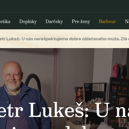
etika
Doplnky
Darčeky
Pre ženy
Barbour
N
etr Lukeš: U nás nerešpektujeme dobre oblečeného muža. Zlé
etr Lukeš: U n