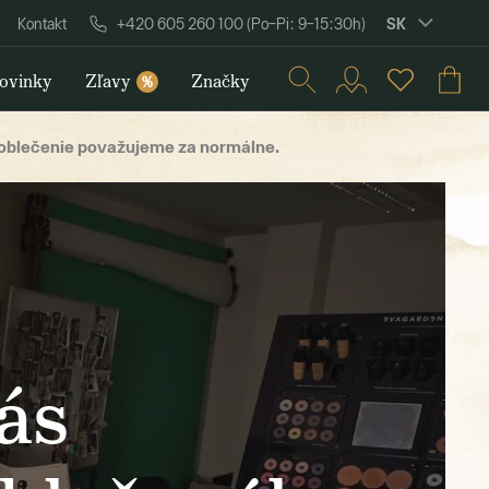
SK
Kontakt
+420 605 260 100 (Po–Pi: 9–15:30h)
ovinky
Zľavy
Značky
%
 oblečenie považujeme za normálne.
ás