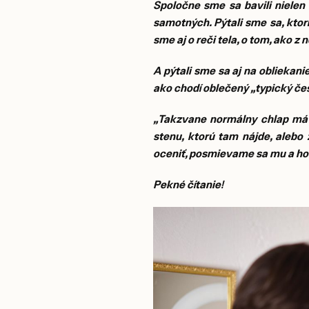
Spoločne sme sa bavili nielen 
samotných. Pýtali sme sa, ktorí
sme aj o reči tela, o tom, ako z
A pýtali sme sa aj na obliekan
ako chodí oblečený „typický če
„Takzvane normálny chlap má 
stenu, ktorú tam nájde, alebo
oceniť, posmievame sa mu a hovo
Pekné čítanie!