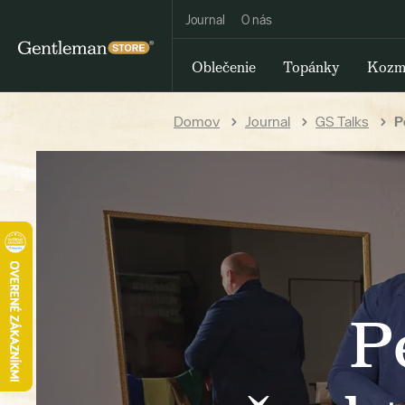
Journal
O nás
Oblečenie
Topánky
Kozm
Domov
Journal
GS Talks
P
P