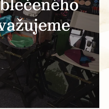
oblečeného
ovažujeme