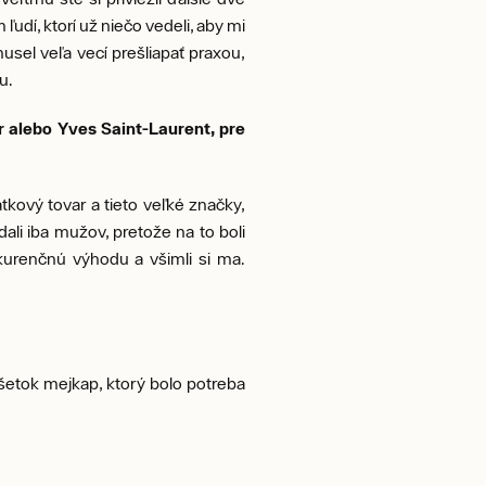
ľudí, ktorí už niečo vedeli, aby mi
musel veľa vecí prešliapať praxou,
u.
 alebo Yves Saint-Laurent, pre
kový tovar a tieto veľké značky,
dali iba mužov, pretože na to boli
kurenčnú výhodu a všimli si ma.
všetok mejkap, ktorý bolo potreba