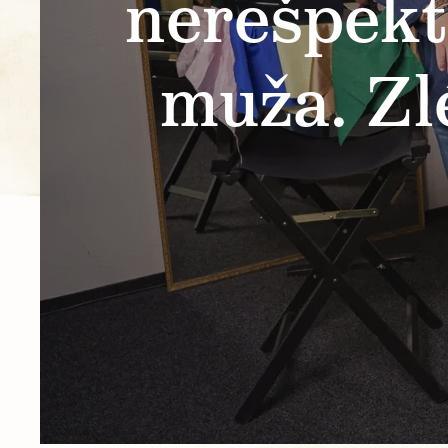
nerešpekt
muža. Zl