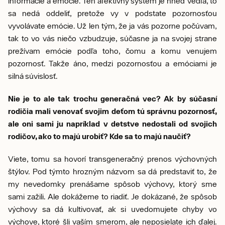
informácie a emócie. Ten afektívny systém je hneď vedľa, to
sa nedá oddeliť, pretože vy v podstate pozornosťou
vyvolávate emócie. Už len tým, že ja vás pozorne počúvam,
tak to vo vás niečo vzbudzuje, súčasne ja na svojej strane
prežívam emócie podľa toho, čomu a komu venujem
pozornosť. Takže áno, medzi pozornosťou a emóciami je
silná súvislosť.
Nie je to ale tak trochu generačná vec? Ak by súčasní
rodičia mali venovať svojim deťom tú správnu pozornosť,
ale oni sami ju napríklad v detstve nedostali od svojich
rodičov, ako to majú urobiť? Kde sa to majú naučiť?
Viete, tomu sa hovorí transgeneračný prenos výchovných
štýlov. Pod týmto hrozným názvom sa dá predstaviť to, že
my nevedomky prenášame spôsob výchovy, ktorý sme
sami zažili. Ale dokážeme to riadiť. Je dokázané, že spôsob
výchovy sa dá kultivovať, ak si uvedomujete chyby vo
výchove, ktoré šli vaším smerom, ale neposielate ich ďalej.