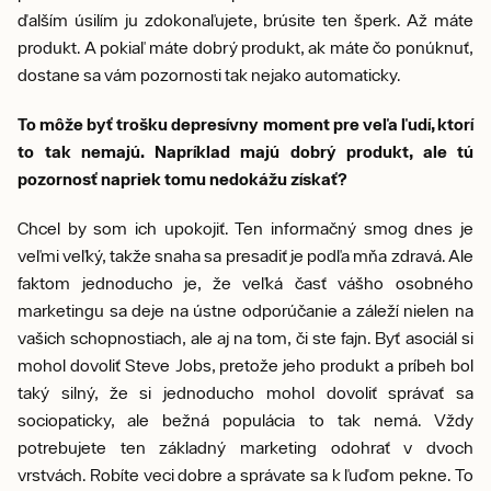
ďalším úsilím ju zdokonaľujete, brúsite ten šperk. Až máte
produkt. A pokiaľ máte dobrý produkt, ak máte čo ponúknuť,
dostane sa vám pozornosti tak nejako automaticky.
To môže byť trošku depresívny moment pre veľa ľudí, ktorí
to tak nemajú. Napríklad majú dobrý produkt, ale tú
pozornosť napriek tomu nedokážu získať?
Chcel by som ich upokojiť. Ten informačný smog dnes je
veľmi veľký, takže snaha sa presadiť je podľa mňa zdravá. Ale
faktom jednoducho je, že veľká časť vášho osobného
marketingu sa deje na ústne odporúčanie a záleží nielen na
vašich schopnostiach, ale aj na tom, či ste fajn. Byť asociál si
mohol dovoliť Steve Jobs, pretože jeho produkt a príbeh bol
taký silný, že si jednoducho mohol dovoliť správať sa
sociopaticky, ale bežná populácia to tak nemá. Vždy
potrebujete ten základný marketing odohrať v dvoch
vrstvách. Robíte veci dobre a správate sa k ľuďom pekne. To