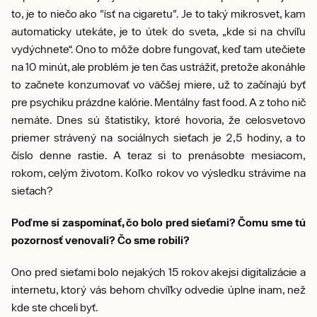
to, je to niečo ako "ísť na cigaretu". Je to taký mikrosvet, kam
automaticky utekáte, je to útek do sveta, „kde si na chvíľu
vydýchnete“. Ono to môže dobre fungovať, keď tam utečiete
na 10 minút, ale problém je ten čas ustrážiť, pretože akonáhle
to začnete konzumovať vo väčšej miere, už to začínajú byť
pre psychiku prázdne kalórie. Mentálny fast food. A z toho nič
nemáte. Dnes sú štatistiky, ktoré hovoria, že celosvetovo
priemer strávený na sociálnych sieťach je 2,5 hodiny, a to
číslo denne rastie. A teraz si to prenásobte mesiacom,
rokom, celým životom. Koľko rokov vo výsledku strávime na
sieťach?
Poďme si zaspomínať, čo bolo pred sieťami? Čomu sme tú
pozornosť venovali? Čo sme robili?
Ono pred sieťami bolo nejakých 15 rokov akejsi digitalizácie a
internetu, ktorý vás behom chvíľky odvedie úplne inam, než
kde ste chceli byť.