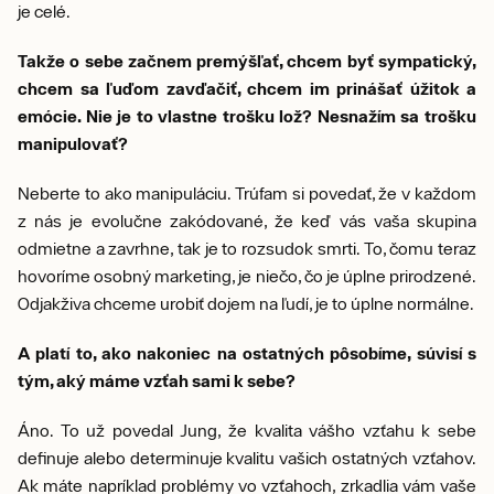
je celé.
Takže o sebe začnem premýšľať, chcem byť sympatický,
chcem sa ľuďom zavďačiť, chcem im prinášať úžitok a
emócie. Nie je to vlastne trošku lož? Nesnažím sa trošku
manipulovať?
Neberte to ako manipuláciu. Trúfam si povedať, že v každom
z nás je evolučne zakódované, že keď vás vaša skupina
odmietne a zavrhne, tak je to rozsudok smrti. To, čomu teraz
hovoríme osobný marketing, je niečo, čo je úplne prirodzené.
Odjakživa chceme urobiť dojem na ľudí, je to úplne normálne.
A platí to, ako nakoniec na ostatných pôsobíme, súvisí s
tým, aký máme vzťah sami k sebe?
Áno. To už povedal Jung, že kvalita vášho vzťahu k sebe
definuje alebo determinuje kvalitu vašich ostatných vzťahov.
Ak máte napríklad problémy vo vzťahoch, zrkadlia vám vaše