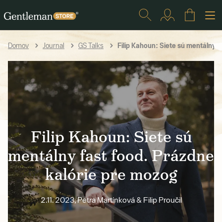
Filip Kahoun: Siete sú mentálny f
Domov
Journal
GS Talks
Filip Kahoun: Siete sú
mentálny fast food. Prázdne
kalórie pre mozog
2.11. 2023, Petra Martínková & Filip Proučil