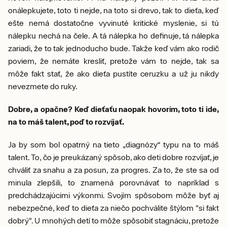
onálepkujete, toto ti nejde, na toto si drevo, tak to dieťa, keď
ešte nemá dostatočne vyvinuté kritické myslenie, si tú
nálepku nechá na čele. A tá nálepka ho definuje, tá nálepka
zariadi, že to tak jednoducho bude. Takže keď vám ako rodič
poviem, že nemáte kresliť, pretože vám to nejde, tak sa
môže fakt stať, že ako dieťa pustíte ceruzku a už ju nikdy
nevezmete do ruky.
Dobre, a opačne? Keď dieťaťu naopak hovorím, toto ti ide,
na to máš talent, poď to rozvíjať.
Ja by som bol opatrný na tieto „diagnózy“ typu na to máš
talent. To, čo je preukázaný spôsob, ako deti dobre rozvíjať, je
chváliť za snahu a za posun, za progres. Za to, že ste sa od
minula zlepšili, to znamená porovnávať to napríklad s
predchádzajúcimi výkonmi. Svojím spôsobom môže byť aj
nebezpečné, keď to dieťa za niečo pochválite štýlom "si fakt
dobrý". U mnohých detí to môže spôsobiť stagnáciu, pretože