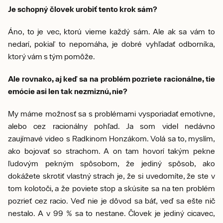
Je schopný človek urobiť tento krok sám?
Áno, to je vec, ktorú vieme každý sám. Ale ak sa vám to
nedarí, pokiaľ to nepomáha, je dobré vyhľadať odborníka,
ktorý vám s tým pomôže.
Ale rovnako, aj keď sa na problém pozriete racionálne, tie
emócie asi len tak nezmiznú, nie?
My máme možnosť sa s problémami vysporiadať emotívne,
alebo cez racionálny pohľad. Ja som videl nedávno
zaujímavé video s Radkinom Honzákom. Volá sa to, myslím,
ako bojovať so strachom. A on tam hovorí takým pekne
ľudovým pekným spôsobom, že jediný spôsob, ako
dokážete skrotiť vlastný strach je, že si uvedomíte, že ste v
tom kolotoči, a že poviete stop a skúsite sa na ten problém
pozrieť cez racio. Veď nie je dôvod sa báť, veď sa ešte nič
nestalo. A v 99 % sa to nestane. Človek je jediný cicavec,