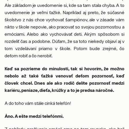
Ale základom je uvedomenie si, kde sa tam stala chyba. A to
uvedomenie je veľmi ťažké. Napríklad aj preto, že súčasné
školstvo z nás chce vychovať šampiónov, ale v zásade vám
nikto v škole nepovie, ako pracovať so svojou pozornosťou a
emóciami. Alebo ako vychovávať deti. Akým spôsobom si
rozdeliť čas a podobne. Dúfam, že sa toto niekedy objaví aj v
tom vzdelávaní priamo v škole. Potom bude zrejmé, čo
deťom robiť a čo nerobiť.
Keď sa pozrieme do minulosti, tak si hovorím, že možno
nebolo až také ťažké venovať deťom pozornosť, keď
človek chcel. Dnes ale ako rodič delíte pozornosť medzi
kariéru, peniaze, dieťa, krúžky a to je predsa náročné.
A do toho vám stále cinká telefón!
Áno. A ešte medzi telefónmi.