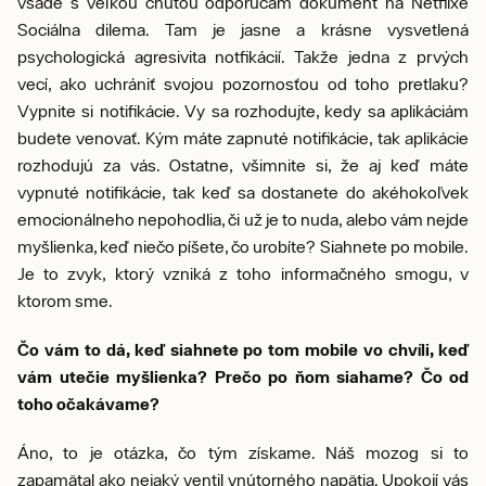
všade s veľkou chuťou odporúčam dokument na Netflixe
Sociálna dilema. Tam je jasne a krásne vysvetlená
psychologická agresivita notfikácií. Takže jedna z prvých
vecí, ako uchrániť svojou pozornosťou od toho pretlaku?
Vypnite si notifikácie. Vy sa rozhodujte, kedy sa aplikáciám
budete venovať. Kým máte zapnuté notifikácie, tak aplikácie
rozhodujú za vás. Ostatne, všimnite si, že aj keď máte
vypnuté notifikácie, tak keď sa dostanete do akéhokoľvek
emocionálneho nepohodlia, či už je to nuda, alebo vám nejde
myšlienka, keď niečo píšete, čo urobíte? Siahnete po mobile.
Je to zvyk, ktorý vzniká z toho informačného smogu, v
ktorom sme.
Čo vám to dá, keď siahnete po tom mobile vo chvíli, keď
vám utečie myšlienka? Prečo po ňom siahame? Čo od
toho očakávame?
Áno, to je otázka, čo tým získame. Náš mozog si to
zapamätal ako nejaký ventil vnútorného napätia. Upokojí vás