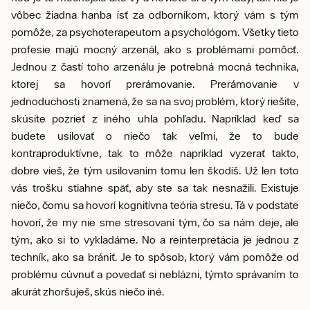
vôbec žiadna hanba ísť za odborníkom, ktorý vám s tým
pomôže, za psychoterapeutom a psychológom. Všetky tieto
profesie majú mocný arzenál, ako s problémami pomôcť.
Jednou z častí toho arzenálu je potrebná mocná technika,
ktorej sa hovorí prerámovanie. Prerámovanie v
jednoduchosti znamená, že sa na svoj problém, ktorý riešite,
skúsite pozrieť z iného uhla pohľadu. Napríklad keď sa
budete usilovať o niečo tak veľmi, že to bude
kontraproduktívne, tak to môže napríklad vyzerať takto,
dobre vieš, že tým usilovaním tomu len škodíš. Už len toto
vás trošku stiahne späť, aby ste sa tak nesnažili. Existuje
niečo, čomu sa hovorí kognitívna teória stresu. Tá v podstate
hovorí, že my nie sme stresovaní tým, čo sa nám deje, ale
tým, ako si to vykladáme. No a reinterpretácia je jednou z
techník, ako sa brániť. Je to spôsob, ktorý vám pomôže od
problému cúvnuť a povedať si neblázni, týmto správaním to
akurát zhoršuješ, skús niečo iné.