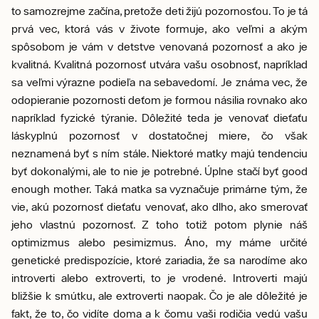
to samozrejme začína, pretože deti žijú pozornosťou. To je tá
prvá vec, ktorá vás v živote formuje, ako veľmi a akým
spôsobom je vám v detstve venovaná pozornosť a ako je
kvalitná. Kvalitná pozornosť utvára vašu osobnosť, napríklad
sa veľmi výrazne podieľa na sebavedomí. Je známa vec, že
odopieranie pozornosti deťom je formou násilia rovnako ako
napríklad fyzické týranie. Dôležité teda je venovať dieťaťu
láskyplnú pozornosť v dostatočnej miere, čo však
neznamená byť s ním stále. Niektoré matky majú tendenciu
byť dokonalými, ale to nie je potrebné. Úplne stačí byť good
enough mother. Taká matka sa vyznačuje primárne tým, že
vie, akú pozornosť dieťaťu venovať, ako dlho, ako smerovať
jeho vlastnú pozornosť. Z toho totiž potom plynie náš
optimizmus alebo pesimizmus. Áno, my máme určité
genetické predispozície, ktoré zariadia, že sa narodíme ako
introverti alebo extroverti, to je vrodené. Introverti majú
bližšie k smútku, ale extroverti naopak. Čo je ale dôležité je
fakt, že to, čo vidíte doma a k čomu vaši rodičia vedú vašu