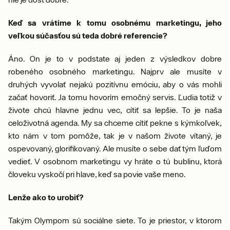
Keď sa vrátime k tomu osobnému marketingu, jeho
veľkou súčasťou sú teda dobré referencie?
Áno. On je to v podstate aj jeden z výsledkov dobre
robeného osobného marketingu. Najprv ale musíte v
druhých vyvolať nejakú pozitívnu emóciu, aby o vás mohli
začať hovoriť. Ja tomu hovorím emočný servis. Ľudia totiž v
živote chcú hlavne jednu vec, cítiť sa lepšie. To je naša
celoživotná agenda. My sa chceme cítiť pekne s kýmkoľvek,
kto nám v tom pomôže, tak je v našom živote vítaný, je
ospevovaný, glorifikovaný. Ale musíte o sebe dať tým ľuďom
vedieť. V osobnom marketingu vy hráte o tú bublinu, ktorá
človeku vyskočí pri hlave, keď sa povie vaše meno.
Lenže ako to urobiť?
Takým Olympom sú sociálne siete. To je priestor, v ktorom