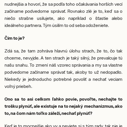
nudnejšia a hovorí, že sa podľa toho očakávania horších vecí
začíname podvedome správať. Rovnako zlé je to, keď sa o
niečo strašne usilujete, ako napríklad o šťastie alebo
ideálneho partnera. Tým úsilím to od seba odoženiete.
Čím to je?
Zdá sa, že tam zohráva hlavnú úlohu strach, že to, čo tak
chceme, nevyjde. A ten strach je taký silný, že prevalcuje tú
našu snahu. To zmení náš vzorec správania a my sa vlastne
podvedome začíname správať tak, akoby to už nedopadlo.
Niekedy je jednoducho potrebné povoliť a nechať veciam
voľný priebeh.
Ono sa to asi celkom ľahko povie, povoľte, nechajte to
trošku plynúť, ale existuje na to nejaký mechanizmus, ako
to, na čom nám toľko záleží, nechať plynúť?
Keď je to mocnejšie ako vy a neviete si s tým rady, tak nie je