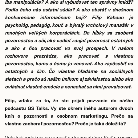
iba manipulácia? A ako si vybudovať ten správny imidž?
Podľa čoho nás ostatní súdia? A ako obstáť v dnešnom
konkurenčne informačnom boji? Filip Kahoun je
psychológ, pedagóg, kouč a bývalý vrcholový manažér v
mnohých veľkých korporáciách. Do hĺbky sa zaoberá
pozornosťou a učí, ako vedieť zaujať pozornosť ostatných
a ako s ňou pracovať vo svoj prospech. V našom
rozhovore prezrádza, ako pracovať s vlastnou
pozornosťou, komu a čomu ju venovať. Ako zapôsobiť na
ostatných a čím. Čo vlastne hľadáme na sociálnych
sieťach a prečo sú naším únikom aj závislosťou alebo ako
ovládnuť vlastné emócie a nenechať sa nimi prevalcovať.
Filip, vďaka za to, že ste prijali pozvanie do nášho
podcastu GS Talks. Vy ste okrem iného autorom dvoch
kníh o pozornosti a osobnom marketingu. Prečo sa
vlastne zaoberať pozornosťou? Prečo je taká dôležitá?
Veľa ľudí redukuje pozornosť na koncentráciu. Keď sa povie,