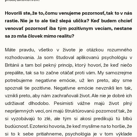
Hovorili ste, že to, čomu venujeme pozornosť, tak to v nás
rastie. Nie je to ale tiež slepá ulička? Keď budem chcieť
venovať pozornosť iba tým pozitívnym veciam, nestane
sa zo mňa človek mimo realitu?
Máte pravdu, všetko v živote je otázkou rozumného
rozhodovania. Ja som študoval aplikovanú psychológiu v
Británii a tam bol pekný princíp, ktorý hovorí, že keď niečo
prepálite, tak sa to začne otáčať proti vám. My samozrejme
potrebujeme negatívne emócie, už len preto, aby sme
spoznali tie pozitívne. Negatívne emócie nevznikli len tak,
vznikli preto, aby nám zachraňovali život. Ale nie je dobré ich
udržiavať dlhodobo. Pesimisti vážne majú život plný
nepríjemných vecí, oni majú štruktúrovanú pozornosť tak, že
si vyzobávajú to zlé, ale tým si akosi predikujú tú blbú
budúcnosť. Ezoterici hovoria, že keď myslíme na to horšie, že
si to k sebe pritiahneme, psychológia je v tom výklade