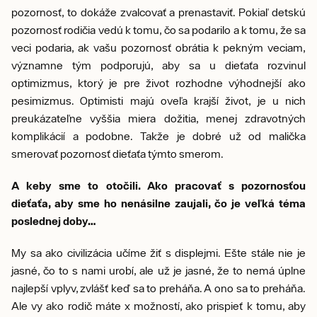
pozornosť, to dokáže zvalcovať a prenastaviť. Pokiaľ detskú
pozornosť rodičia vedú k tomu, čo sa podarilo a k tomu, že sa
veci podaria, ak vašu pozornosť obrátia k pekným veciam,
významne tým podporujú, aby sa u dieťaťa rozvinul
optimizmus, ktorý je pre život rozhodne výhodnejší ako
pesimizmus. Optimisti majú oveľa krajší život, je u nich
preukázateľne vyššia miera dožitia, menej zdravotných
komplikácií a podobne. Takže je dobré už od malička
smerovať pozornosť dieťaťa týmto smerom.
A keby sme to otočili. Ako pracovať s pozornosťou
dieťaťa, aby sme ho nenásilne zaujali, čo je veľká téma
poslednej doby…
My sa ako civilizácia učíme žiť s displejmi. Ešte stále nie je
jasné, čo to s nami urobí, ale už je jasné, že to nemá úplne
najlepší vplyv, zvlášť keď sa to preháňa. A ono sa to preháňa.
Ale vy ako rodič máte x možností, ako prispieť k tomu, aby