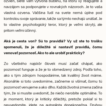
ozvien, siete vám vytvoria bublinu, na ktorú vy reagujete a
navzájom sa podporujete v rovnakých názoroch. Je to vaša
vlastná ozvena. Väčšina ľudí na svete nemá úplne pod
kontrolou svoje správanie, takže sa týmto nechajú unášať. Je
to vlastne psychologický teror, ktorý je veľmi skrytý, ale
pritom veľmi účinný.
Aká je cesta von? Sú to pravidlá? Vy už ste to trošku
spomenuli, že je dôležité si nastaviť pravidlá, čomu
venovať pozornosť. Ako to ale urobiť prakticky?
Zo všetkého najskôr človek musí začať chápať, ako
pozornosť funguje a že je to obmedzený zdroj. Podľa toho,
ako s tým zdrojom hospodárime, tak kvalitný život máme.
Akonáhle si toto uvedomíme, začneme si všímať, čomu tú
pozornosť venujeme a ako dlho. Každá životná zmena začína
tým, že si musíte uvedomiť, že niečo nerobíte optimálne. To
je moment, ktorý je kriticky dôležitý, pretože pokiaľ si to
neuvedomíte, idete na autopilota donekonečna. Druhou