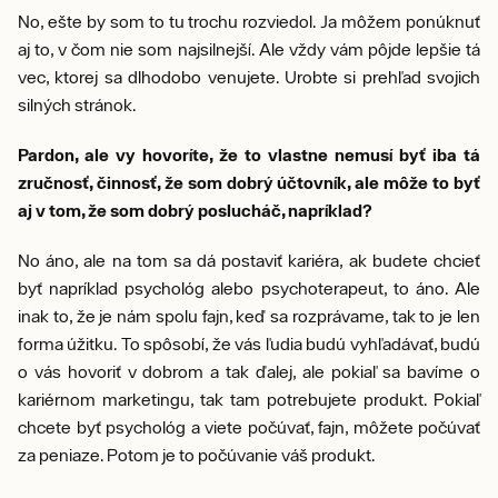
No, ešte by som to tu trochu rozviedol. Ja môžem ponúknuť
aj to, v čom nie som najsilnejší. Ale vždy vám pôjde lepšie tá
vec, ktorej sa dlhodobo venujete. Urobte si prehľad svojich
silných stránok.
Pardon, ale vy hovoríte, že to vlastne nemusí byť iba tá
zručnosť, činnosť, že som dobrý účtovník, ale môže to byť
aj v tom, že som dobrý poslucháč, napríklad?
No áno, ale na tom sa dá postaviť kariéra, ak budete chcieť
byť napríklad psychológ alebo psychoterapeut, to áno. Ale
inak to, že je nám spolu fajn, keď sa rozprávame, tak to je len
forma úžitku. To spôsobí, že vás ľudia budú vyhľadávať, budú
o vás hovoriť v dobrom a tak ďalej, ale pokiaľ sa bavíme o
kariérnom marketingu, tak tam potrebujete produkt. Pokiaľ
chcete byť psychológ a viete počúvať, fajn, môžete počúvať
za peniaze. Potom je to počúvanie váš produkt.