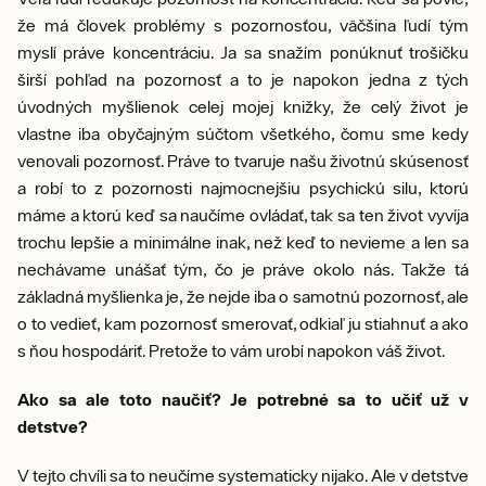
že má človek problémy s pozornosťou, väčšina ľudí tým
myslí práve koncentráciu. Ja sa snažím ponúknuť trošičku
širší pohľad na pozornosť a to je napokon jedna z tých
úvodných myšlienok celej mojej knižky, že celý život je
vlastne iba obyčajným súčtom všetkého, čomu sme kedy
venovali pozornosť. Práve to tvaruje našu životnú skúsenosť
a robí to z pozornosti najmocnejšiu psychickú silu, ktorú
máme a ktorú keď sa naučíme ovládať, tak sa ten život vyvíja
trochu lepšie a minimálne inak, než keď to nevieme a len sa
nechávame unášať tým, čo je práve okolo nás. Takže tá
základná myšlienka je, že nejde iba o samotnú pozornosť, ale
o to vedieť, kam pozornosť smerovať, odkiaľ ju stiahnuť a ako
s ňou hospodáriť. Pretože to vám urobí napokon váš život.
Ako sa ale toto naučiť? Je potrebné sa to učiť už v
detstve?
V tejto chvíli sa to neučíme systematicky nijako. Ale v detstve