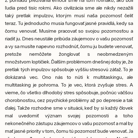
Z pohľadu prežívania emócií sme na tom rovnako, ako boli
ľudia pred tisíc rokmi. Ako civilizácia sme ale nikdy nezažili
taký pretlak impulzov, ktorým musí naša pozornosť čeliť
teraz. Tu jednoducho musia fungovať jasné pravidlá, kedy sa
čomu venovať. Musíme pracovať so svojou pozornosťou a
riadiť ju. Dnes neustále pribúda záujemcov o vašu pozornosť
a vy sa musíte napevno rozhodnúť, čomu ju budete venovať,
pretože nemôžete žonglovať s neobmedzeným
množstvom loptičiek. Ďalším problémom dnešnej doby je, že
pretlak tých impulzov spôsobuje vyššiu stresovú záťaž. To je
dokázaná vec. Ono nás to núti k multitaskingu, ale
multitasking je pohroma. To je vec, ktorá zvyšuje stres. A
vieme, čo všetko dlhodobý stres spôsobuje, počnúc väčšou
chorobnosťou, cez psychické problémy až po depresie a tak
ďalej. Takže rozhodne sme v situácii, keď by si každý človek
mal uvedomiť význam svojej pozornosti a toho
nekonečného zástupu záujemcov o vašu pozornosť a mal by
mať jasné priority v tom, čomu tú pozornosť bude venovať. Ja