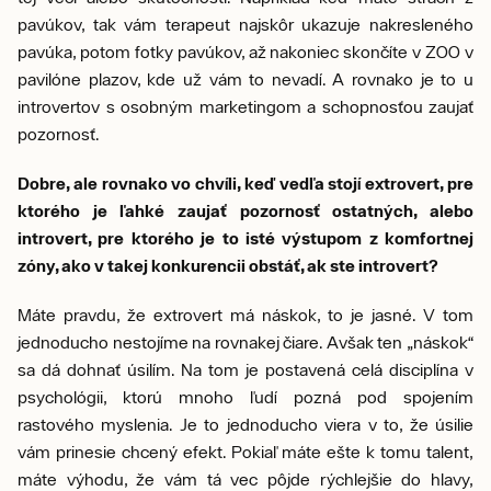
pavúkov, tak vám terapeut najskôr ukazuje nakresleného
pavúka, potom fotky pavúkov, až nakoniec skončíte v ZOO v
pavilóne plazov, kde už vám to nevadí. A rovnako je to u
introvertov s osobným marketingom a schopnosťou zaujať
pozornosť.
Dobre, ale rovnako vo chvíli, keď vedľa stojí extrovert, pre
ktorého je ľahké zaujať pozornosť ostatných, alebo
introvert, pre ktorého je to isté výstupom z komfortnej
zóny, ako v takej konkurencii obstáť, ak ste introvert?
Máte pravdu, že extrovert má náskok, to je jasné. V tom
jednoducho nestojíme na rovnakej čiare. Avšak ten „náskok“
sa dá dohnať úsilím. Na tom je postavená celá disciplína v
psychológii, ktorú mnoho ľudí pozná pod spojením
rastového myslenia. Je to jednoducho viera v to, že úsilie
vám prinesie chcený efekt. Pokiaľ máte ešte k tomu talent,
máte výhodu, že vám tá vec pôjde rýchlejšie do hlavy,