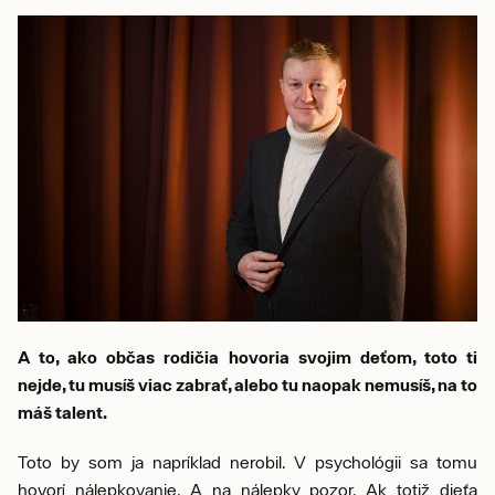
A to, ako občas rodičia hovoria svojim deťom, toto ti
nejde, tu musíš viac zabrať, alebo tu naopak nemusíš, na to
máš talent.
Toto by som ja napríklad nerobil. V psychológii sa tomu
hovorí nálepkovanie. A na nálepky pozor. Ak totiž dieťa