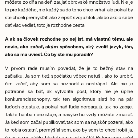
môžete zo dňa na deň zaujať obrovské množstvo ľudí. Nie je
to pre každého, nie každý sa do toho chce vrhať, ale pokiaľ by
ste chceli premýšľať, ako zlepšiť svoj úžitok, alebo ako o sebe
dať viac vedieť, toto je rozhodne cesta.
A ak sa človek rozhodne po nej ísť, má vlastnú tému, ale
nevie, ako začať, akým spôsobom, aký zvoliť jazyk, tón,
ako sa má uviesť. Čo by ste mu poradili?
V prvom rade musím povedať, že je to bežný stav na
začiatku. Ja som tiež spočiatku vôbec netušil, ako to urobiť,
čím začať, aby som sa nezhodil a nestrápnil. Ale nie je
potrebné sa báť, ak vytvoríte post, ktorý nie je úplne
konkurencieschopný, tak ten algoritmus sietí ho na pár
ľuďoch otestuje, a pokiaľ naň ľudia nereagujú, tak ho zabije.
Takže hanba neexistuje, a navyše ho vždy môžete zmazať.
Ja keď som začal publikovať, tak som sa najskôr pozeral, ako
to robia ostatní, premýšľal som, ako by som to chcel robiť ja,
čo by sa mi páčilo, hľadal som vlastný štýl. Potom som začal