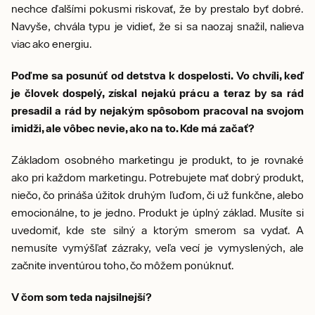
nechce ďalšími pokusmi riskovať, že by prestalo byť dobré.
Navyše, chvála typu je vidieť, že si sa naozaj snažil, nalieva
viac ako energiu.
Poďme sa posunúť od detstva k dospelosti. Vo chvíli, keď
je človek dospelý, získal nejakú prácu a teraz by sa rád
presadil a rád by nejakým spôsobom pracoval na svojom
imidži, ale vôbec nevie, ako na to. Kde má začať?
Základom osobného marketingu je produkt, to je rovnaké
ako pri každom marketingu. Potrebujete mať dobrý produkt,
niečo, čo prináša úžitok druhým ľuďom, či už funkčne, alebo
emocionálne, to je jedno. Produkt je úplný základ. Musíte si
uvedomiť, kde ste silný a ktorým smerom sa vydať. A
nemusíte vymýšľať zázraky, veľa vecí je vymyslených, ale
začnite inventúrou toho, čo môžem ponúknuť.
V čom som teda najsilnejší?