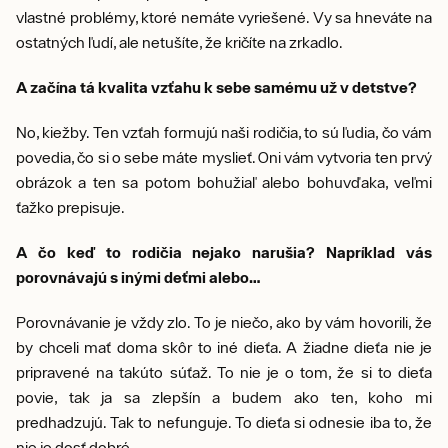
vlastné problémy, ktoré nemáte vyriešené. Vy sa hneváte na
ostatných ľudí, ale netušíte, že kričíte na zrkadlo.
A začína tá kvalita vzťahu k sebe samému už v detstve?
No, kiežby. Ten vzťah formujú naši rodičia, to sú ľudia, čo vám
povedia, čo si o sebe máte myslieť. Oni vám vytvoria ten prvý
obrázok a ten sa potom bohužiaľ alebo bohuvďaka, veľmi
ťažko prepisuje.
A čo keď to rodičia nejako narušia? Napríklad vás
porovnávajú s inými deťmi alebo…
Porovnávanie je vždy zlo. To je niečo, ako by vám hovorili, že
by chceli mať doma skôr to iné dieťa. A žiadne dieťa nie je
pripravené na takúto súťaž. To nie je o tom, že si to dieťa
povie, tak ja sa zlepšín a budem ako ten, koho mi
predhadzujú. Tak to nefunguje. To dieťa si odnesie iba to, že
nie je dosť dobré.