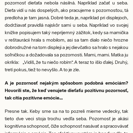
pozornosť dieťaťa nebola násilná. Napríklad začať u seba.
Dieťa vidí u nás dospelých, ako pracujeme s pozornosťou, tá
predloha je tam jasná. Dobré teda je, napríklad pri displejoch,
dodržiavať pravidlá najskôr sami u seba. Napríklad vo svojej
knižke popisujem taký nepríjemný zážitok, kedy sa mamička
v reštaurácii hrala s mobilom, asi sa tam dialo niečo hrozne
dobrodružné na tom displeji a jej dievčatko sa hralo s nejakou
soľničkou a dožadovala sa pozornosti. Mami, mami. Matka ju
okríkla: „Vidíš, že tu niečo robím“. A teraz to išlo ďalej. Druhý,
tretí pokus, tiež to nevyšlo. A to je zle.
A je pozornosť nejakým spôsobom podobná emóciám?
Hovorili ste, že keď venujete dieťaťu pozitívnu pozornosť,
tak cítia pozitívne emócie…
Presne tak. Keby sme sa na to pozreli mierne vedecky, tak
tieto dve veci stoja trochu vedľa seba. Pozornosť je akási
kognitívna schopnosť, čiže schopnosť nasávať a spracovávať