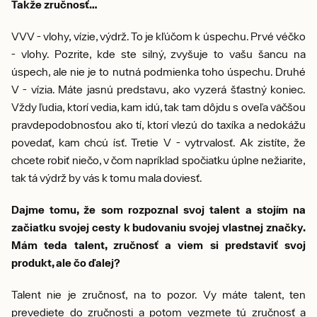
Takže zručnosť…
VVV - vlohy, vízie, výdrž. To je kľúčom k úspechu. Prvé véčko
- vlohy. Pozrite, kde ste silný, zvyšuje to vašu šancu na
úspech, ale nie je to nutná podmienka toho úspechu. Druhé
V - vízia. Máte jasnú predstavu, ako vyzerá šťastný koniec.
Vždy ľudia, ktorí vedia, kam idú, tak tam dôjdu s oveľa väčšou
pravdepodobnosťou ako tí, ktorí vlezú do taxíka a nedokážu
povedať, kam chcú ísť. Tretie V - vytrvalosť. Ak zistíte, že
chcete robiť niečo, v čom napríklad spočiatku úplne nežiarite,
tak tá výdrž by vás k tomu mala doviesť.
Dajme tomu, že som rozpoznal svoj talent a stojím na
začiatku svojej cesty k budovaniu svojej vlastnej značky.
Mám teda talent, zručnosť a viem si predstaviť svoj
produkt, ale čo ďalej?
Talent nie je zručnosť, na to pozor. Vy máte talent, ten
prevediete do zručnosti a potom vezmete tú zručnosť a