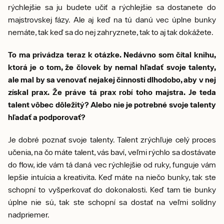
rýchlejšie sa ju budete učiť a rýchlejšie sa dostanete do
majstrovskej fázy. Ale aj keď na tú danú vec úplne bunky
nemáte, tak keď sa do nej zahryznete, tak to aj tak dokážete.
To ma privádza teraz k otázke. Nedávno som čítal knihu,
ktorá je o tom, že človek by nemal hľadať svoje talenty,
ale mal by sa venovať nejakej činnosti dlhodobo, aby v nej
získal prax. Že práve tá prax robí toho majstra. Je teda
talent vôbec dôležitý? Alebo nie je potrebné svoje talenty
hľadať a podporovať?
Je dobré poznať svoje talenty. Talent zrýchľuje celý proces
učenia, na čo máte talent, vás baví, veľmi rýchlo sa dostávate
do flow, ide vám tá daná vec rýchlejšie od ruky, funguje vám
lepšie intuícia a kreativita. Keď máte na niečo bunky, tak ste
schopní to vyšperkovať do dokonalosti. Keď tam tie bunky
úplne nie sú, tak ste schopní sa dostať na veľmi solídny
nadpriemer.