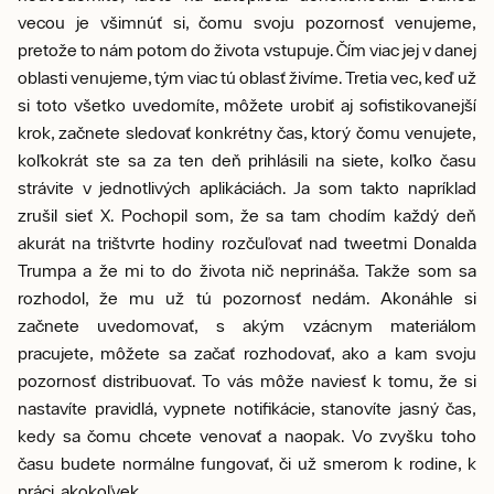
vecou je všimnúť si, čomu svoju pozornosť venujeme,
pretože to nám potom do života vstupuje. Čím viac jej v danej
oblasti venujeme, tým viac tú oblasť živíme. Tretia vec, keď už
si toto všetko uvedomíte, môžete urobiť aj sofistikovanejší
krok, začnete sledovať konkrétny čas, ktorý čomu venujete,
koľkokrát ste sa za ten deň prihlásili na siete, koľko času
strávite v jednotlivých aplikáciách. Ja som takto napríklad
zrušil sieť X. Pochopil som, že sa tam chodím každý deň
akurát na trištvrte hodiny rozčuľovať nad tweetmi Donalda
Trumpa a že mi to do života nič neprináša. Takže som sa
rozhodol, že mu už tú pozornosť nedám. Akonáhle si
začnete uvedomovať, s akým vzácnym materiálom
pracujete, môžete sa začať rozhodovať, ako a kam svoju
pozornosť distribuovať. To vás môže naviesť k tomu, že si
nastavíte pravidlá, vypnete notifikácie, stanovíte jasný čas,
kedy sa čomu chcete venovať a naopak. Vo zvyšku toho
času budete normálne fungovať, či už smerom k rodine, k
práci, akokoľvek.