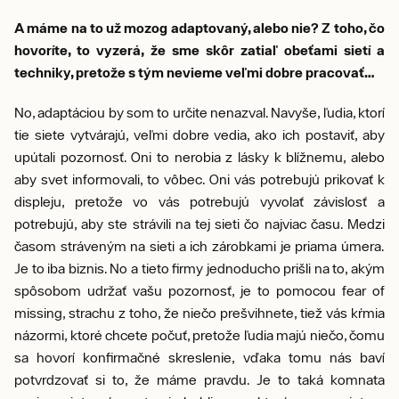
A máme na to už mozog adaptovaný, alebo nie? Z toho, čo
hovoríte, to vyzerá, že sme skôr zatiaľ obeťami sietí a
techniky, pretože s tým nevieme veľmi dobre pracovať…
No, adaptáciou by som to určite nenazval. Navyše, ľudia, ktorí
tie siete vytvárajú, veľmi dobre vedia, ako ich postaviť, aby
upútali pozornosť. Oni to nerobia z lásky k blížnemu, alebo
aby svet informovali, to vôbec. Oni vás potrebujú prikovať k
displeju, pretože vo vás potrebujú vyvolať závislosť a
potrebujú, aby ste strávili na tej sieti čo najviac času. Medzi
časom stráveným na sieti a ich zárobkami je priama úmera.
Je to iba biznis. No a tieto firmy jednoducho prišli na to, akým
spôsobom udržať vašu pozornosť, je to pomocou fear of
missing, strachu z toho, že niečo prešvihnete, tiež vás kŕmia
názormi, ktoré chcete počuť, pretože ľudia majú niečo, čomu
sa hovorí konfirmačné skreslenie, vďaka tomu nás baví
potvrdzovať si to, že máme pravdu. Je to taká komnata