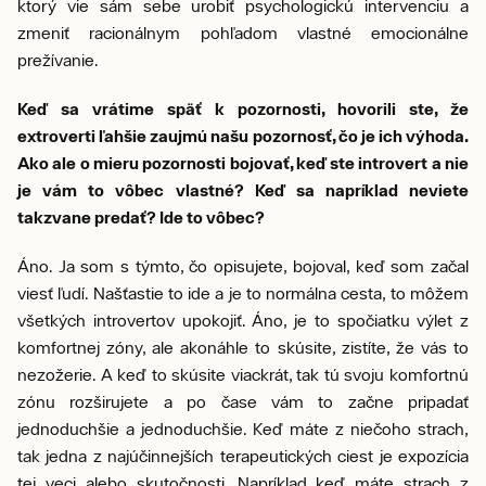
ktorý vie sám sebe urobiť psychologickú intervenciu a
zmeniť racionálnym pohľadom vlastné emocionálne
prežívanie.
Keď sa vrátime späť k pozornosti, hovorili ste, že
extroverti ľahšie zaujmú našu pozornosť, čo je ich výhoda.
Ako ale o mieru pozornosti bojovať, keď ste introvert a nie
je vám to vôbec vlastné? Keď sa napríklad neviete
takzvane predať? Ide to vôbec?
Áno. Ja som s týmto, čo opisujete, bojoval, keď som začal
viesť ľudí. Našťastie to ide a je to normálna cesta, to môžem
všetkých introvertov upokojiť. Áno, je to spočiatku výlet z
komfortnej zóny, ale akonáhle to skúsite, zistíte, že vás to
nezožerie. A keď to skúsite viackrát, tak tú svoju komfortnú
zónu rozširujete a po čase vám to začne pripadať
jednoduchšie a jednoduchšie. Keď máte z niečoho strach,
tak jedna z najúčinnejších terapeutických ciest je expozícia
tej veci alebo skutočnosti. Napríklad keď máte strach z