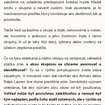
založené na vyladenej predispozícii ľudskej mysle hľadať
istotu v skupine a neveriť cudzím. Inak povedané, je to
mechanizmus prežitia, ktorý kombinuje ako dedičnosť, tak aj
prostredie.
Takže keď sa bavíme o vkuse a štýle, nehovoríme o móde,
ale hovoríme o jedincovi a jeho životnom štýle v rámci
skupiny, či už je taký štýl daný, vybraný alebo zvolený za
účelom zlepšenia prestíže.
Čo sa týka obliekania a nášho obrazu na verejnosti, základná
otázka znie,
s akou skupinou sa chceme asociovať a
identifikovať
? To sa v rýchlo pohybujúcom svete stáva
zásadným. V minulosti nám dali návrhári ako Armani alebo
Ralph Lauren dve rôzne prestížne vízie. Semiotický význam
oblečenia, tak ako význam slov, závisí od ich používania.
Vzhľad môže byť povrchnou záležitosťou a nemusí byť
tým najlepším, podľa čoho súdiť ostatných, ale v rýchlo sa
pohybujúcom svete je to často to jediné, na čo sa musíme