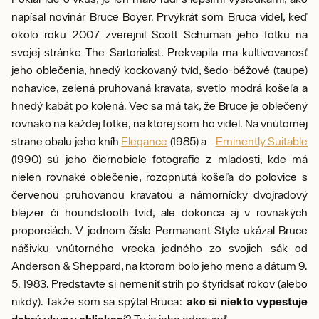
napísal novinár Bruce Boyer. Prvýkrát som Bruca videl, keď
okolo roku 2007 zverejnil Scott Schuman jeho fotku na
svojej stránke The Sartorialist. Prekvapila ma kultivovanosť
jeho oblečenia, hnedý kockovaný tvíd, šedo-béžové (taupe)
nohavice, zelená pruhovaná kravata, svetlo modrá košeľa a
hnedý kabát po kolená. Vec sa má tak, že Bruce je oblečený
rovnako na každej fotke, na ktorej som ho videl. Na vnútornej
strane obalu jeho kníh
Elegance
(1985) a
Eminently Suitable
(1990) sú jeho čiernobiele fotografie z mladosti, kde má
nielen rovnaké oblečenie, rozopnutá košeľa do polovice s
červenou pruhovanou kravatou a námornícky dvojradový
blejzer či houndstooth tvíd, ale dokonca aj v rovnakých
proporciách. V jednom čísle Permanent Style ukázal Bruce
nášivku vnútorného vrecka jedného zo svojich sák od
Anderson & Sheppard, na ktorom bolo jeho meno a dátum 9.
5. 1983. Predstavte si nemeniť strih po štyridsať rokov (alebo
nikdy). Takže som sa spýtal Bruca:
ako si niekto vypestuje