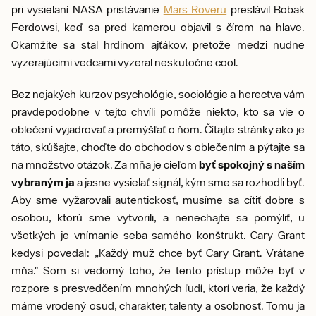
pri vysielaní NASA pristávanie
Mars Roveru
preslávil Bobak
Ferdowsi, keď sa pred kamerou objavil s čírom na hlave.
Okamžite sa stal hrdinom ajťákov, pretože medzi nudne
vyzerajúcimi vedcami vyzeral neskutočne cool.
Bez nejakých kurzov psychológie, sociológie a herectva vám
pravdepodobne v tejto chvíli pomôže niekto, kto sa vie o
oblečení vyjadrovať a premýšľať o ňom. Čítajte stránky ako je
táto, skúšajte, choďte do obchodov s oblečením a pýtajte sa
na množstvo otázok. Za mňa je cieľom
byť spokojný s naším
vybraným ja
a jasne vysielať signál, kým sme sa rozhodli byť.
Aby sme vyžarovali autentickosť, musíme sa cítiť dobre s
osobou, ktorú sme vytvorili, a nenechajte sa pomýliť, u
všetkých je vnímanie seba samého konštrukt. Cary Grant
kedysi povedal: „Každý muž chce byť Cary Grant. Vrátane
mňa.” Som si vedomý toho, že tento prístup môže byť v
rozpore s presvedčením mnohých ľudí, ktorí veria, že každý
máme vrodený osud, charakter, talenty a osobnosť. Tomu ja