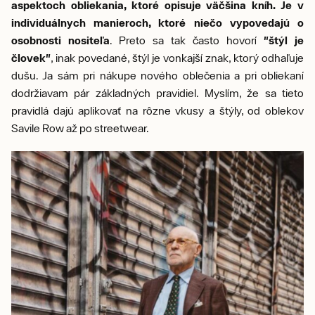
aspektoch obliekania, ktoré opisuje väčšina kníh. Je v
individuálnych manieroch, ktoré niečo vypovedajú o
osobnosti nositeľa
. Preto sa tak často hovorí
"štýl je
človek"
, inak povedané, štýl je vonkajší znak, ktorý odhaľuje
dušu. Ja sám pri nákupe nového oblečenia a pri obliekaní
dodržiavam pár základných pravidiel. Myslím, že sa tieto
pravidlá dajú aplikovať na rôzne vkusy a štýly, od oblekov
Savile Row až po streetwear.