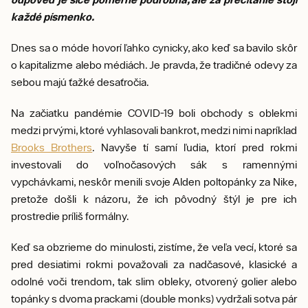
každé písmenko.
Dnes sa o móde hovorí ľahko cynicky, ako keď sa bavilo skôr
o kapitalizme alebo médiách. Je pravda, že tradičné odevy za
sebou majú ťažké desaťročia.
Na začiatku pandémie COVID-19 boli obchody s oblekmi
medzi prvými, ktoré vyhlasovali bankrot, medzi nimi napríklad
Brooks Brothers
. Navyše tí samí ľudia, ktorí pred rokmi
investovali do voľnočasových sák s ramennými
vypchávkami, neskôr menili svoje Alden poltopánky za Nike,
pretože došli k názoru, že ich pôvodný štýl je pre ich
prostredie príliš formálny.
Keď sa obzrieme do minulosti, zistíme, že veľa vecí, ktoré sa
pred desiatimi rokmi považovali za nadčasové, klasické a
odolné voči trendom, tak slim obleky, otvorený golier alebo
topánky s dvoma prackami (double monks) vydržali sotva pár