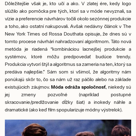
Dôležitejšie však je, kto učí a ako. V zlatej ére, kedy logo
slúžilo ako pomôcka pre tých, ktorí sa v móde nevyznali, sa
vízie a preferencie návrhárov točili okolo sezónnej produkcie
a toho, ako ostatní nakupovali. Avšak nedávny článok v The
New York Times od Rossa Douthata opisuje, že dnes sú v
tomto procese návrhári nahradzovaní algoritmom. Táto nová
metóda je riadená “kombináciou lacnejšej produkcie a
systémov, ktoré môžu predpovedať budúce trendy.
Produkcia vytvorí štýl a algoritmus sa zameria na ten, ktorý sa
predáva najlepšie.” Sám som si všimol, že algoritmy nám
ponúkajú skôr to, čo sa nám už raz páčilo alebo na základe
existujúcich záujmov.
Móda odráža spoločnosť
, niekedy sú
jej zmeny pozvoľné (napríklad postupné
skracovanie/predlžovanie dĺžky šiat) a inokedy náhle a
dramatické (ako keď film spopularizuje módny výstrelok).