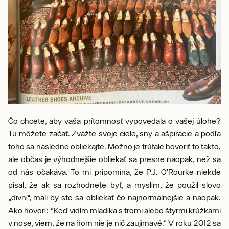
Čo chcete, aby vaša prítomnosť vypovedala o vašej úlohe?
Tu môžete začať. Zvážte svoje ciele, sny a ašpirácie a podľa
toho sa následne obliekajte. Možno je trúfalé hovoriť to takto,
ale občas je výhodnejšie obliekať sa presne naopak, než sa
od nás očakáva. To mi pripomína, že P.J. O’Rourke niekde
písal, že ak sa rozhodnete byť, a myslím, že použil slovo
„divní“, mali by ste sa obliekať čo najnormálnejšie a naopak.
Ako hovorí: "Keď vidím mladíka s tromi alebo štyrmi krúžkami
v nose, viem, že na ňom nie je nič zaujímavé." V roku 2012 sa