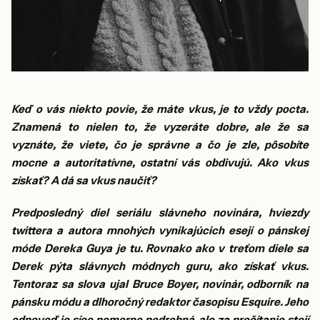
Keď o vás niekto povie, že máte vkus, je to vždy pocta.
Znamená to nielen to, že vyzeráte dobre, ale že sa
vyznáte, že viete, čo je správne a čo je zle, pôsobíte
mocne a autoritatívne, ostatní vás obdivujú. Ako vkus
získať? A dá sa vkus naučiť?
Predposledný diel seriálu slávneho novinára, hviezdy
twittera a autora mnohých vynikajúcich esejí o pánskej
móde Dereka Guya je tu. Rovnako ako v treťom diele sa
Derek pýta slávnych módnych guru, ako získať vkus.
Tentoraz sa slova ujal Bruce Boyer, novinár, odborník na
pánsku módu a dlhoročný redaktor časopisu Esquire. Jeho
odpoveď je síce pomerne podrobná, ale za prečítanie stojí