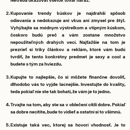
Netreba ukazovať všetok tovar naraz.
Kupovanie trendy kúskov je najdrahší spôsob
odievania a nedokazuje ani vkus ani zmysel pre štýl.
Vyhýbajte sa módnym výstrelkom a vtipným kúskom,
čoskoro budú preč a vám zostane množstvo
nepoužiteľných drahých vecí. Najťažšie na tom je
prezrieť si triky článkov a reklám, ktoré vám budú
tvrdiť, že tento konkrétny predmet je sexy a cool a
budete s tým za hviezdu.
Kupujte to najlepšie, čo si môžete finančne dovoliť,
dlhodobo vás to vyjde lacnejšie. Investujte do kvality,
teda pokiaľ nie ste tak bohatí, že vám je to jedno.
Trvajte na tom, aby ste sa v oblečení cítili dobre. Pokiaľ
sa dobre necítite, bude to vidieť a ostatní si to všimnú.
Existuje taká vec, ktorej sa hovorí vhodnosť. Je to