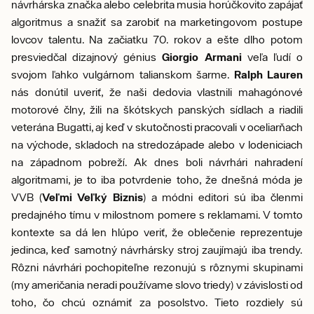
návrhárska značka alebo celebrita musia horúčkovito zapájať
algoritmus a snažiť sa zarobiť na marketingovom postupe
lovcov talentu. Na začiatku 70. rokov a ešte dlho potom
presviedčal dizajnový génius
Giorgio Armani
veľa ľudí o
svojom ľahko vulgárnom talianskom šarme.
Ralph Lauren
nás donútil uveriť, že naši dedovia vlastnili mahagónové
motorové člny, žili na škótskych panských sídlach a riadili
veterána Bugatti, aj keď v skutočnosti pracovali v oceliarňach
na východe, skladoch na stredozápade alebo v lodeniciach
na západnom pobreží. Ak dnes boli návrhári nahradení
algoritmami, je to iba potvrdenie toho, že dnešná móda je
VVB (
Veľmi Veľký Biznis
) a módni editori sú iba členmi
predajného tímu v milostnom pomere s reklamami. V tomto
kontexte sa dá len hlúpo veriť, že oblečenie reprezentuje
jedinca, keď samotný návrhársky stroj zaujímajú iba trendy.
Rôzni návrhári pochopiteľne rezonujú s rôznymi skupinami
(my američania neradi používame slovo triedy) v závislosti od
toho, čo chcú oznámiť za posolstvo. Tieto rozdiely sú