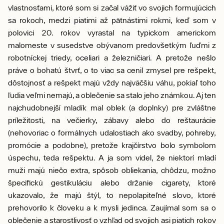
vlastnosťami, ktoré som si začal vážiť vo svojich formujúcich
sa rokoch, medzi piatimi až pätnástimi rokmi, keď som v
polovici 20. rokov vyrastal na typickom americkom
malomeste v susedstve obývanom predovšetkým ľuďmi z
robotníckej triedy, oceliari a železničiari. A pretože nešlo
práve o bohatú štvrť, o to viac sa cenil zmysel pre rešpekt,
dôstojnosť a rešpekt majú vždy najväčšiu váhu, pokiaľ toho
ľudia veľmi nemajú, a oblečenie sa stalo jeho známkou. Aj ten
najchudobnejší mladík mal oblek (a doplnky) pre zvláštne
príležitosti, na večierky, zábavy alebo do reštaurácie
(nehovoriac o formálnych udalostiach ako svadby, pohreby,
promócie a podobne), pretože krajčírstvo bolo symbolom
úspechu, teda rešpektu. A ja som videl, že niektorí mladí
muži majú niečo extra, spôsob obliekania, chôdzu, možno
špecifickú gestikuláciu alebo držanie cigarety, ktoré
ukazovalo, že majú štýl, to nepolapiteľné slovo, ktoré
prehovorilo k človeku a k mysli jedinca. Zaujímal som sa o
oblečenie a starostlivosť o vzhľad od svojich asi piatich rokov