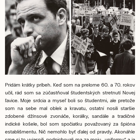
Pridám krátky príbeh. Keď som na prelome 60. a 70. rokov
učil, rád som sa zúčastňoval študentských stretnutí Novej
ľavice. Moje srdcia a myseľ boli so študentmi, ale pretože
som na sebe mal oblek a kravatu, ostatní nosili staršie
zdobené džínsové zvonáče, korálky, sandále a tradičné
indické košele, bol som spočiatku považovaný za špióna
establišmentu. Nič nemohlo byť ďalej od pravdy. Akonáhle
sme si to vyjasnili, podpichovali ma za moju „uniformu“ a ja