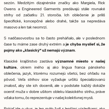
sezón. Medzitým dizajnérske značky ako Margiela, Rick
Owens a Engineered Garments predávajú stále rovnaké
strihy od začiatku 21. storočia. Ich oblečenie je príliš
špecifické, koncepčné alebo drahé, takže sa nepredáva
masovo a len tak neomrzí.
S nadčasovosťou sa to často preháňalo, ale v poslednom
čase tu máme zase druhý extrém a
je chyba myslieť si, že
pojmy ako „klasický“ už nemajú význam
.
Klasické krajčírstvo zastáva
významné miesto v našej
kultúre
, okrem iného aj ako lingua franca pánskeho
oblečenia, jazyk, ktorému rozumejú všetci, bez ohľadu na
pôvod. Veľa strihov síce vyžaduje určitú špecializovanú
znalosť, aby ste ich docenili, ale v podstate každý dokáže
oceniť muža v dobre ušitom obleku klasického strihu, práve
vďaka tomu, čo reprezentuje v našej kolektívnej mysli.
Pokiaľ ide o vkus, je len málo ľudí s lepšími výsledkami, ako