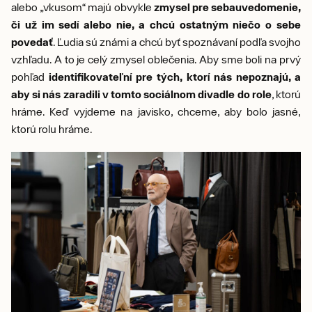
alebo „vkusom“ majú obvykle
zmysel pre sebauvedomenie,
či už im sedí alebo nie, a chcú ostatným niečo o sebe
povedať
. Ľudia sú známi a chcú byť spoznávaní podľa svojho
vzhľadu. A to je celý zmysel oblečenia. Aby sme boli na prvý
pohľad
identifikovateľní pre tých, ktorí nás nepoznajú, a
aby si nás zaradili v tomto sociálnom divadle do role
, ktorú
hráme. Keď vyjdeme na javisko, chceme, aby bolo jasné,
ktorú rolu hráme.