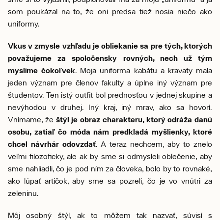
som poukázal na to, že oni predsa tiež nosia niečo ako
uniformy.
Vkus v zmysle vzhľadu je obliekanie sa pre tých, ktorých
považujeme za spoločensky rovných, nech už tým
myslíme čokoľvek
. Moja uniforma kabátu a kravaty mala
jeden význam pre členov fakulty a úplne iný význam pre
študentov. Ten istý outfit bol prednosťou v jednej skupine a
nevýhodou v druhej. Iný kraj, iný mrav, ako sa hovorí.
Vnímame, že
štýl je obraz charakteru, ktorý odráža danú
osobu, zatiaľ čo móda nám predkladá myšlienky, ktoré
chcel návrhár odovzdať
. A teraz nechcem, aby to znelo
veľmi filozoficky, ale ak by sme si odmysleli oblečenie, aby
sme nahliadli, čo je pod ním za človeka, bolo by to rovnaké,
ako lúpať artičok, aby sme sa pozreli, čo je vo vnútri za
zeleninu.
Môj osobný štýl, ak to môžem tak nazvať, súvisí s