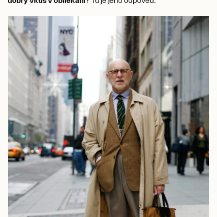
dobrý vkus v obliekaní
? Tu je jeho odpoveď.