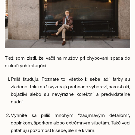
Tiež som zistil, že väčšina mužov pri chybovaní spadá do
niekoľkých kategórií:
Príliš študujú. Poznáte to, všetko k sebe ladí, farby sú
zladené. Takí muži vyzerajú prehnane vyberaví, narcistickí,
bojazliví alebo sú nevýrazne korektní a predvídateľne
nudní.
Vyhnite sa príliš mnohým "zaujímavým detailom",
doplnkom, šperkom alebo extrémnym siluetám. Také veci
priťahujú pozornosť k sebe, ale nie k vám.