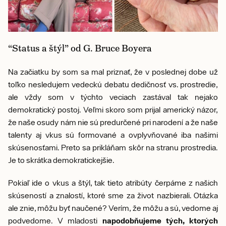
“Status a štýl” od G. Bruce Boyera
Na začiatku by som sa mal priznať, že v poslednej dobe už
toľko nesledujem vedeckú debatu dedičnosť vs. prostredie,
ale vždy som v týchto veciach zastával tak nejako
demokratický postoj. Veľmi skoro som prijal americký názor,
že naše osudy nám nie sú predurčené pri narodení a že naše
talenty aj vkus sú formované a ovplyvňované iba našimi
skúsenosťami. Preto sa prikláňam skôr na stranu prostredia.
Je to skrátka demokratickejšie.
Pokiaľ ide o vkus a štýl, tak tieto atribúty čerpáme z našich
skúseností a znalostí, ktoré sme za život nazbierali. Otázka
ale znie, môžu byť naučené? Verím, že môžu a sú, vedome aj
podvedome. V mladosti
napodobňujeme tých, ktorých