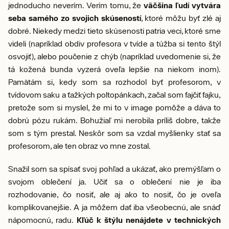
jednoducho neverím. Verím tomu, že
väčšina ľudí vytvára
seba samého zo svojich skúseností
, ktoré môžu byť zlé aj
dobré. Niekedy medzi tieto skúsenosti patria veci, ktoré sme
videli (napríklad obdiv profesora v tvíde a túžba si tento štýl
osvojiť), alebo poučenie z chýb (napríklad uvedomenie si, že
tá kožená bunda vyzerá oveľa lepšie na niekom inom).
Pamätám si, kedy som sa rozhodol byť profesorom, v
tvídovom saku a ťažkých poltopánkach, začal som fajčiť fajku,
pretože som si myslel, že mi to v image pomôže a dáva to
dobrú pózu rukám. Bohužiaľ mi nerobila príliš dobre, takže
som s tým prestal. Neskôr som sa vzdal myšlienky stať sa
profesorom, ale ten obraz vo mne zostal.
Snažil som sa spísať svoj pohľad a ukázať, ako premýšľam o
svojom oblečení ja. Učiť sa o oblečení nie je iba
rozhodovanie, čo nosiť, ale aj ako to nosiť, čo je oveľa
komplikovanejšie. A ja môžem dať iba všeobecnú, ale snáď
nápomocnú, radu.
Kľúč k štýlu nenájdete v technických