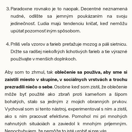
Paradoxne rovnako je to naopak. Decentné neznamená
nudné, odlíšte sa jemným poukázaním na svoju
jedinečnosť. Ľudia majú tendenciu kričať, keď nemôžu
upútať pozornosť iným spôsobom.
Príliš veľa vzorov a farieb preťažuje mozog a páli sietnicu.
Držte sa radšej niekoľkých lichotivých farieb a tie výrazné
používajte v menších doplnkoch.
Aby som to zhrnul, tak
oblečenie sa používa, aby sme si
zaistili miesto v skupine, v sociálnych vrstvách a trochu
prezradili niečo o sebe
. Osobne keď som zistil, že oblečenie
môže byť použité ako zbraň proti kameňom a šípom
bohatých, stalo sa jedným z mojich obranných prvkov.
Vychoval som si tento nástroj, experimentoval s ním a zistil,
ako s ním pracovať efektívne. Pomohol mi pri mnohých
nahnutých situáciách a zaviedol k mnohým príjemným.
Nepochybujem, že nemôže to isté urobiť aj pre vás.