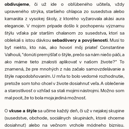
obdivujeme
, či už ide o obľúbeného učiteľa, vždy
upraveného strýka, staršieho chlapca zo susedstva alebo
kamaráta z vysokej školy, z ktorého vyžarovala akási aura
elegancie. V mojom prípade došlo k pochopeniu významu
štýlu vďaka pár starším chalanom zo susedstva, ktorí sa
obliekali s istou dávkou
sebadôvery a povýšenosti
. Musí to
byť niekto, kto nás, ako hovorí môj priateľ Constantine
Valhouli, "donúti premýšľať o štýle, prečo sa nám niečo páči, a
ako máme tieto znalosti aplikovať v našom živote?" To
znamená, že pre mnohých z nás začalo samovzdelávanie a
štýle napodobňovaním. U mňa to bolo vedomé rozhodnutie,
pretože som toho chcel v živote dosiahnuť veľa. A oblečenie
a starostlivosť o vzhľad sa stali mojimi nástrojmi. Možno som
mal pocit, že to bola moja jediná možnosť.
O
vkuse a štýle
sa učíme každý deň, či už v nejakej skupine
(susedstve, obchode, sociálnych skupinách, ktoré chceme
dosiahnuť) alebo na večnom vrchole módneho biznisu.