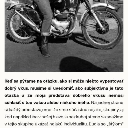
Keď sa pýtame na otázku, ako si môže niekto vypestovať
dobrý vkus, musíme si uvedomiť, ako subjektívna je táto
otázka a že moja predstava dobrého vkusu nemusí
súhlasiť s tou vašou alebo niekoho iného
. Na jednej strane
si každý predstavujeme, že sme súčasťou nejakej skupiny, aj
keď napríklad iba v našej hlave, a na druhej strane sa snažíme
v tejto skupine ukázať nejakú individualitu. Ľudia so „štýlom“