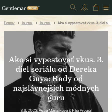
Ako si vypestovať vkus. 3. diel se
Domov
Journal
Journal
Ako si vypestovať vkus. 3.
diel seriálu od Dereka
Guya: Rady od
najslávnejších módnych
guru
3.8. 2023, Petra Martínková & Filip Proučil