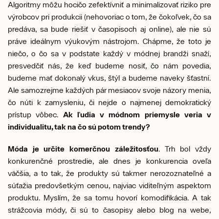
Algoritmy môžu hocičo zefektívniť a minimalizovať riziko pre
výrobcov pri produkcii (nehovoriac o tom, že čokoľvek, čo sa
predáva, sa bude riešiť v časopisoch aj online), ale nie sú
práve ideálnym výukovým nástrojom. Chápme, že toto je
niečo, o čo sa v podstate každý v módnej brandži snaží,
presvedčiť nás, že keď budeme nosiť, čo nám povedia,
budeme mať dokonalý vkus, štýl a budeme naveky šťastní.
Ale samozrejme každých pár mesiacov svoje názory menia,
čo núti k zamysleniu, či nejde o najmenej demokratický
prístup vôbec.
Ak ľudia v módnom priemysle veria v
individualitu, tak na čo sú potom trendy?
Móda je určite komerčnou záležitosťou
. Trh bol vždy
konkurenčné prostredie, ale dnes je konkurencia oveľa
väčšia, a to tak, že produkty sú takmer nerozoznateľné a
súťažia predovšetkým cenou, najviac viditeľným aspektom
produktu. Myslím, že sa tomu hovorí komodifikácia. A tak
strážcovia módy, či sú to časopisy alebo blog na webe,