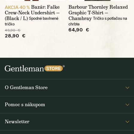
Bazár: Falke
Barbour Thornley Relaxed
AKCIA 40 %
Crew-Neck Undershirt —
Graphic T-Shirt —
(Black / L)
Chambray
Spodné bavlnené
Tričko s potlačou na
tričko
chrbte
64,90 €
49,90 €
28,90 €
O Gentleman Store
O nás
Pomoc s nákupom
Kariéra
Časté otázky
Journal
Newsletter
Doprava a platba
Obdržte medzi prvými čerstvé správy z Gentleman Store o novinkách