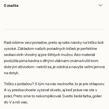
O značke
Radi robíme veci poriadne, preto aj naše nároky na tričko boli
vysoké. Základom našich poriadnych tričiek je perfektne
sediaci strih vhodný aj pre štíhlych mužov. Ako materiál
poslúžila pima bavlna s dlhými vláknami známa kvôli trom
dobrým dôvodom: nekrčí sa, je odolná a navyše veľmi jemná
na dotyk.
Tričko s potlačou? S tým na nás nechoďte, to je pre chlapcov.
A vy predsa chcete vyzerať skvelo, aj keď práve nie ste v
práci. Preto sme to nekomplikovali. Svetlo šedá farba, golier
do V a nič viac.