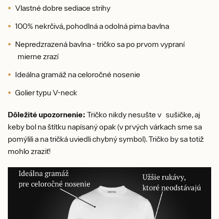
Vlastné dobre sediace strihy
100% nekrčivá, pohodlná a odolná pima bavlna
Nepredzrazená bavlna - tričko sa po prvom vypraní
mierne zrazí
Ideálna gramáž na celoročné nosenie
Golier typu V-neck
Dôležité upozornenie:
Tričko nikdy nesušte v sušičke, aj
keby bol na štítku napísaný opak (v prvých várkach sme sa
pomýlili a na tričká uviedli chybný symbol). Tričko by sa totiž
mohlo zraziť!