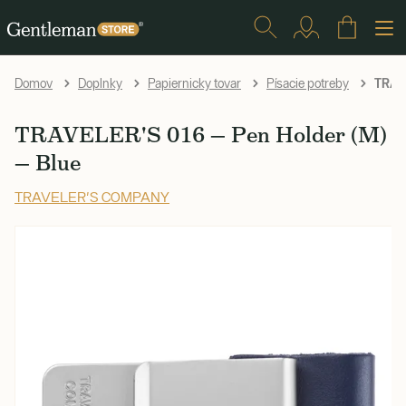
TRAVE
Domov
Doplnky
Papiernicky tovar
Písacie potreby
TRAVELER'S 016 — Pen Holder (M)
— Blue
TRAVELER'S COMPANY