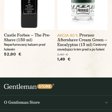
Castle Forbes — The Pre-
Proraso
AKCIA 40 %
Shave (150 ml)
Aftershave Cream Green —
Eucalyptus (15 ml)
Neparfumovaný balzam pred
Cestovný
holením
osviežujúci krém pred a po holení
52,90 €
2,49 €
1,49 €
O Gentleman Store