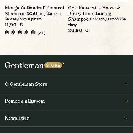
Morgan's Dandruff Control
Cpt. Fawcett — Booze &
Shampoo (250 ml)
Baccy Conditioning
Šampón
Shampoo
na vlasy proti lupinám
Ochranný šampón na
11,90 €
vlasy
26,90 €
(2x)
O Gentleman Store
O nás
Pomoc s nákupom
Kariéra
Časté otázky
Journal
Newsletter
Doprava a platba
Obdržte medzi prvými čerstvé správy z Gentleman Store o novinkách
Obchodné podmienky