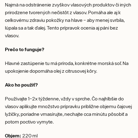
Najmä na odstránenie zvyškov vlasových produktov či iných
prirodzene tvorených nečistôt z vlasov. Pomáha ale aj k
celkovému zdraviu pokožky na hlave – aby menej svrbila,
lúpala sa a tak ďalej. Tento prípravok ocenia aj páni bez
vlasov.
Prečo to funguje?
Hlavné zastúpenie tu má príroda, konkrétne morská soľ. Na
upokojenie dopomáha olej z citrusovej kôry.
Ako ho použiť?
Používajte 1–2x týždenne, vždy v sprche. Čo najhlbšie do
vlasov aplikujte množstvo prípravku približne objemu čajovej
lyžičky, poriadne vmasírujte, nechajte cca minútu pôsobiť a
potom poctivo vymyte.
Objem:
220 ml