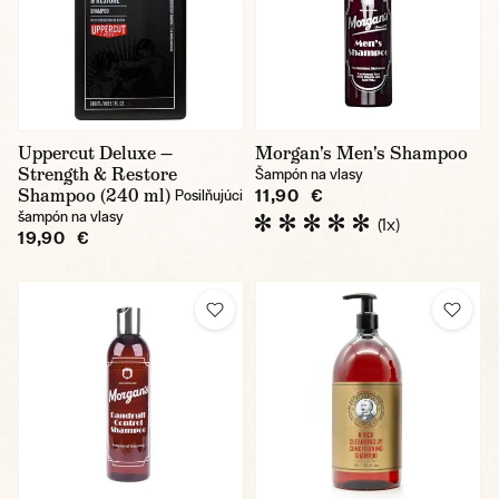
Uppercut Deluxe —
Morgan's Men's Shampoo
Strength & Restore
Šampón na vlasy
Shampoo (240 ml)
11,90 €
Posilňujúci
šampón na vlasy
(1x)
19,90 €