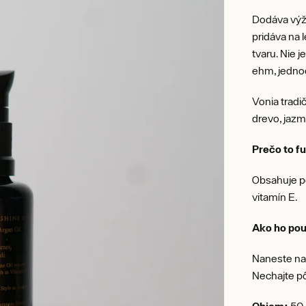
Dodáva výž
pridáva na 
tvaru. Nie 
ehm, jedno
Vonia tradi
drevo, jazm
Prečo to f
Obsahuje po
vitamín E.
Ako ho pou
Naneste na
Nechajte p