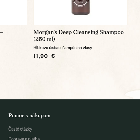
 —
Morgan's Deep Cleansing Shampoo
(250 ml)
Hĺbkovo čistiaci šampón na vlasy
11,90 €
Pomoc s nákupom
Časté otázky
Doprava a platba