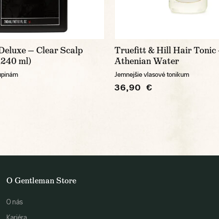
Deluxe — Clear Scalp
Truefitt & Hill Hair Tonic
240 ml)
Athenian Water
upinám
Jemnejšie vlasové tonikum
36,90 €
O Gentleman Store
O nás
Kariéra