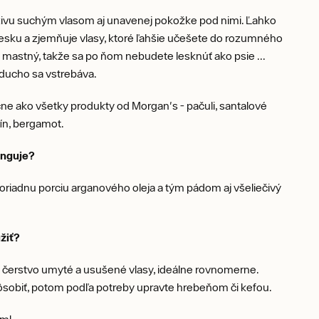
ivu suchým vlasom aj unavenej pokožke pod nimi. Ľahko
lesku a zjemňuje vlasy, ktoré ľahšie učešete do rozumného
je mastný, takže sa po ňom nebudete lesknúť ako psie ...
ducho sa vstrebáva.
čne ako všetky produkty od Morgan's - pačuli, santalové
ín, bergamot.
unguje?
riadnu porciu arganového oleja a tým pádom aj všeliečivý
žiť?
 čerstvo umyté a usušené vlasy, ideálne rovnomerne.
ôsobiť, potom podľa potreby upravte hrebeňom či kefou.