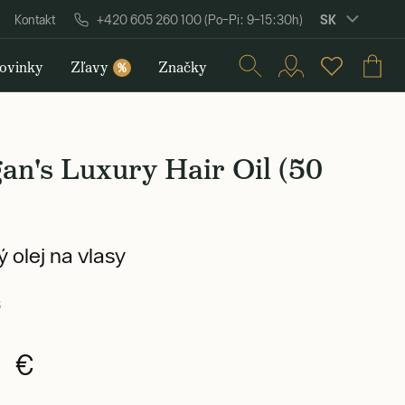
SK
Kontakt
+420 605 260 100 (Po–Pi: 9–15:30h)
ovinky
Zľavy
Značky
%
n's Luxury Hair Oil (50
 olej na vlasy
s
0 €