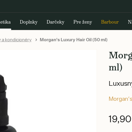
etika
Doplnky
Darčeky
Pre ženy
Barbour
N
a kondicionéry
Morgan's Luxury Hair Oil (50 ml)
Morga
ml)
Luxusný
Morgan'
19,9