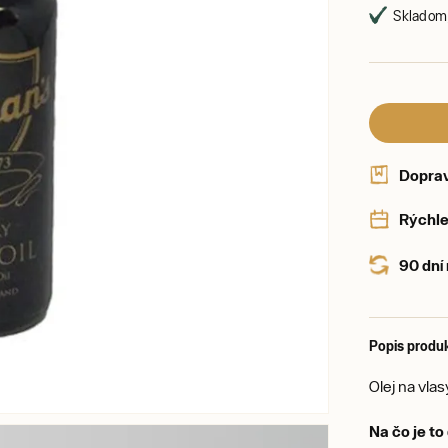
Skladom,
Dopra
Rýchle
90 dní
Popis produ
Olej na vla
Na čo je t