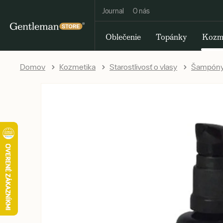
Journal
O nás
Oblečenie
Topánky
Kozm
Domov
Kozmetika
Starostlivosť o vlasy
Šampóny 