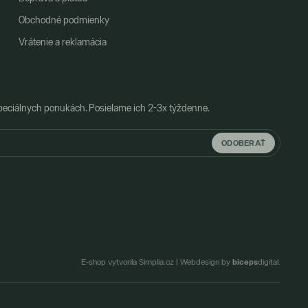
Obchodné podmienky
Vrátenie a reklamácia
peciálnych ponukách. Posielame ich 2-3x týždenne.
ODOBERAŤ
biceps
E-shop vytvorila Simplia.cz
|
Webdesign by
digital.