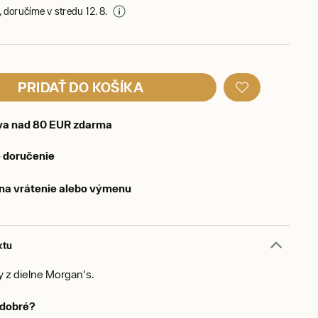
 doručíme v stredu 12. 8.
PRIDAŤ DO KOŠÍKA
va nad 80 EUR zdarma
 doručenie
 na vrátenie alebo výmenu
ktu
sy z dielne Morgan's.
o dobré?