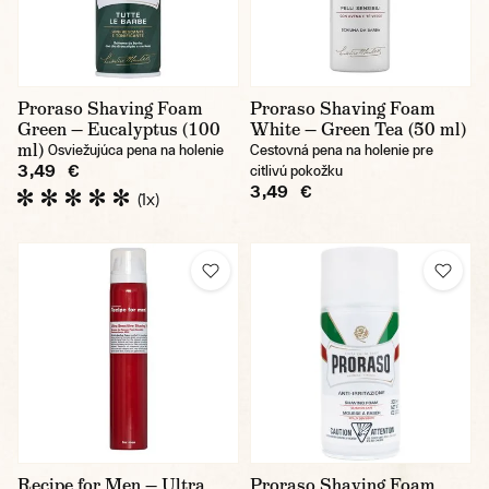
Proraso Shaving Foam
Proraso Shaving Foam
Green — Eucalyptus (100
White — Green Tea (50 ml)
ml)
Osviežujúca pena na holenie
Cestovná pena na holenie pre
3,49 €
citlivú pokožku
3,49 €
(1x)
Recipe for Men — Ultra
Proraso Shaving Foam