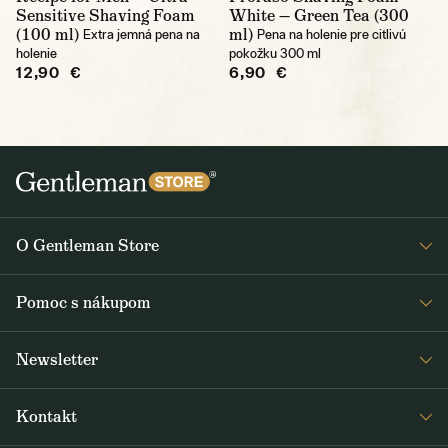
Sensitive Shaving Foam
White — Green Tea (300
(100 ml)
ml)
Extra jemná pena na
Pena na holenie pre citlivú
holenie
pokožku 300 ml
12,90 €
6,90 €
O Gentleman Store
O nás
Pomoc s nákupom
Kariéra
Časté otázky
Journal
Newsletter
Doprava a platba
Obdržte medzi prvými čerstvé správy z Gentleman Store o novinkách
Obchodné podmienky
Kontakt
a špeciálnych ponukách. Posielame ich 2-3x týždenne.
Vrátenie a reklamácia