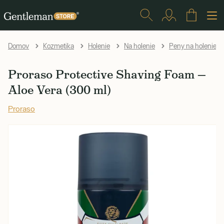
Domov
Kozmetika
Holenie
Na holenie
Peny na holenie
Proraso Protective Shaving Foam —
Aloe Vera (300 ml)
Proraso