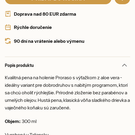
Doprava nad 80 EUR zdarma
Rýchle doručenie
90 dní na vrátenie alebo výmenu
Popis produktu
Kvalitná pena na holenie Proraso s výťažkom z aloe vera -
ideálny variant pre dobrodruhov s nabitým programom, ktorí
sa chcú oholiť rýchlejšie. Prírodné zloženie bez parabénov a
umelých olejov. Hustá pena, klasická vôňa sladkého drievka a
vaječného koňaku sú zaručené.
Objem:
300 ml
Vyrobená v Taliansku