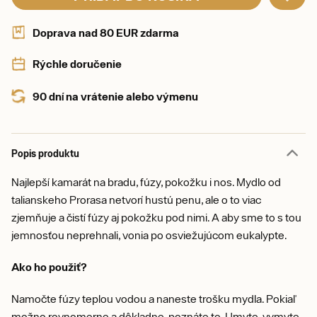
Doprava nad 80 EUR zdarma
Rýchle doručenie
90 dní na vrátenie alebo výmenu
Popis produktu
Najlepší kamarát na bradu, fúzy, pokožku i nos. Mydlo od
talianskeho Prorasa netvorí hustú penu, ale o to viac
zjemňuje a čistí fúzy aj pokožku pod nimi. A aby sme to s tou
jemnosťou neprehnali, vonia po osviežujúcom eukalypte.
Ako ho použiť?
Namočte fúzy teplou vodou a naneste trošku mydla. Pokiaľ
možno rovnomerne a dôkladne, poznáte to. Umyte, vymyte,