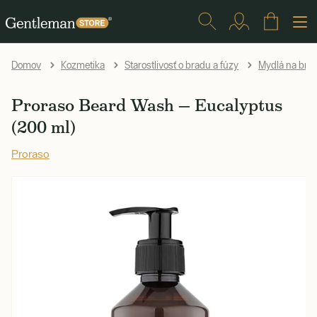
Domov
Kozmetika
Starostlivosť o bradu a fúzy
Mydlá na bra
Proraso Beard Wash — Eucalyptus
(200 ml)
Proraso