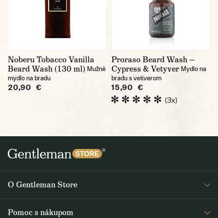
Noberu Tobacco Vanilla
Proraso Beard Wash —
Beard Wash (130 ml)
Cypress & Vetyver
Mužné
Mydlo na
mydlo na bradu
bradu s vetiverom
20,90 €
15,90 €
(3x)
O Gentleman Store
O nás
Pomoc s nákupom