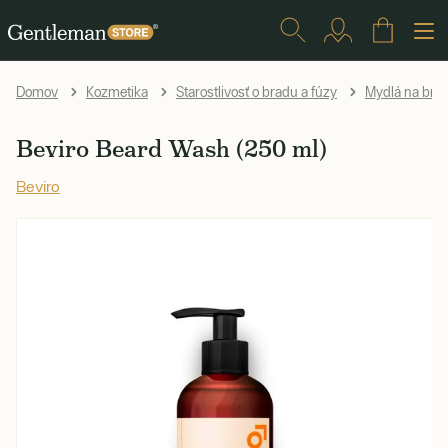
Domov
Kozmetika
Starostlivosť o bradu a fúzy
Mydlá na bra
Beviro Beard Wash (250 ml)
Beviro