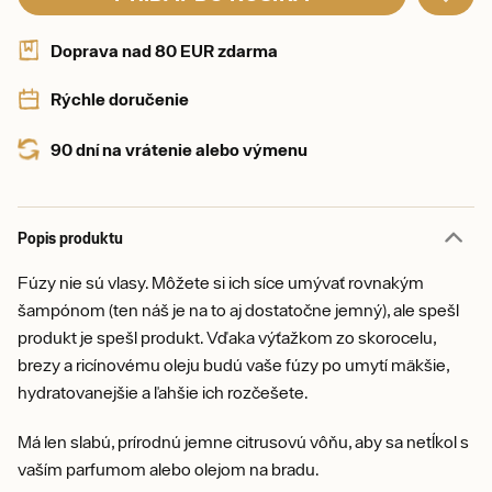
Doprava nad 80 EUR zdarma
Rýchle doručenie
90 dní na vrátenie alebo výmenu
Popis produktu
Fúzy nie sú vlasy. Môžete si ich síce umývať rovnakým
šampónom (ten náš je na to aj dostatočne jemný), ale spešl
produkt je spešl produkt. Vďaka výťažkom zo skorocelu,
brezy a ricínovému oleju budú vaše fúzy po umytí mäkšie,
hydratovanejšie a ľahšie ich rozčešete.
Má len slabú, prírodnú jemne citrusovú vôňu, aby sa netĺkol s
vaším parfumom alebo olejom na bradu.