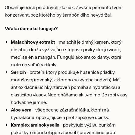
Obsahuje 99% prírodných zložiek. Zvyšné percento tvorí
konzervant, bez ktorého by šampón dlho nevydržal.
Vďaka čomu to funguje?
Malachitový extrakt
- malachit je drahý kameň, ktorý
obsahuje kožu vyživujúce stopové prvky ako je zinok,
meď, selén a mangán. Fungujú ako antioxidanty, ktoré
cielia na voľné radikály.
Sericín
- proteín, ktorý produkuje húsenica priadky
morušovej (rovnaký, z ktorého sa vyrába hodváb). Má
antioxidačné účinky, zároveň pomáha s hydratáciou a
elasticitou vlasov. Nepreháňame ak tvrdíme, že robí vlasy
hodvábne jemné.
Aloe vera
- všeobecne zázračná látka, ktorá má
hydratačné, upokojujúce a protizápalové účinky.
Komplex aminokyselín
- poskytuje výživu bunkám
pokožky, chráni kolagén a pôsobí preventívne proti