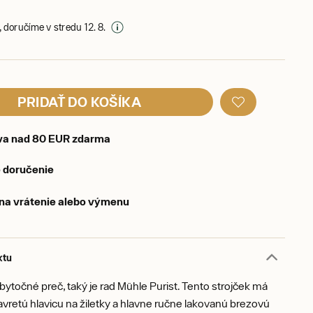
 doručíme v stredu 12. 8.
PRIDAŤ DO KOŠÍKA
va nad 80 EUR zdarma
 doručenie
 na vrátenie alebo výmenu
ktu
ytočné preč, taký je rad Mühle Purist. Tento strojček má
avretú hlavicu na žiletky a hlavne ručne lakovanú brezovú