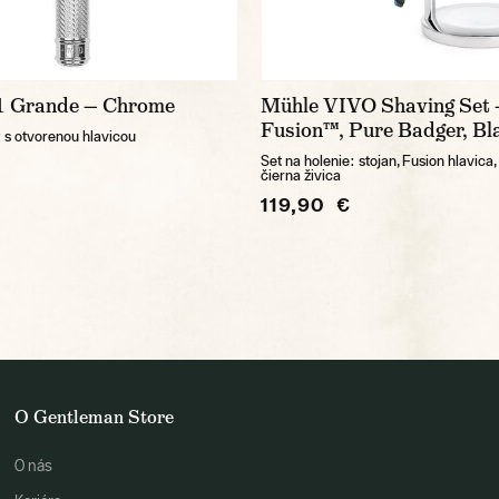
1 Grande — Chrome
Mühle VIVO Shaving Set 
Fusion™, Pure Badger, Bl
k s otvorenou hlavicou
Set na holenie: stojan, Fusion hlavica
čierna živica
119,90 €
O Gentleman Store
O nás