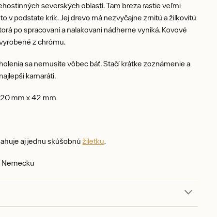
ehostinných severských oblastí. Tam breza rastie veľmi
to v podstate krík. Jej drevo má nezvyčajne zrnitú a žilkovitú
ktorá po spracovaní a nalakovaní nádherne vyniká. Kovové
 vyrobené z chrómu.
holenia sa nemusíte vôbec báť. Stačí krátke zoznámenie a
najlepší kamaráti.
120 mm x 42 mm
sahuje aj jednu skúšobnú
žiletku
.
v Nemecku