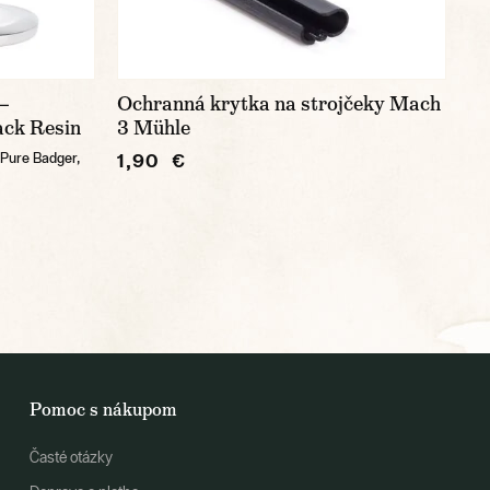
—
Ochranná krytka na strojčeky Mach
ack Resin
3 Mühle
1,90 €
, Pure Badger,
Pomoc s nákupom
Časté otázky