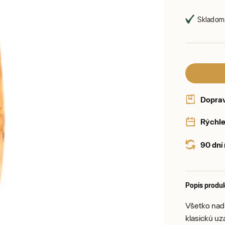
Skladom,
Dopra
Rýchle
90 dní
Popis produ
Všetko nadb
klasickú uz