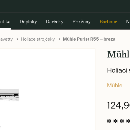
etika
Doplnky
Darčeky
Pre ženy
Barbour
N
havetty
Holiace strojčeky
Mühle Purist R55 — breza
Mühl
Holiaci
Mühle
124,