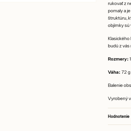
rukovať z n
pomaly a je 
štruktúru, 
objímky sú
Klasického 
budú z vás 
Rozmery:
Váha:
72 g
Balenie ob
Vyrobený 
Hodnotenie