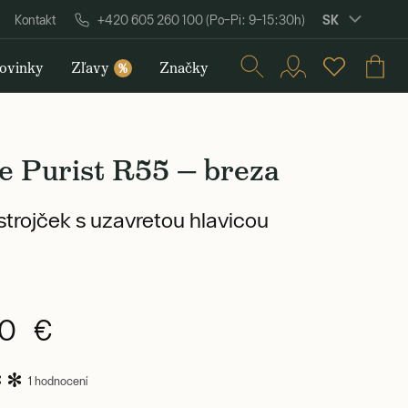
SK
Kontakt
+420 605 260 100 (Po–Pi: 9–15:30h)
ovinky
Zľavy
Značky
%
e Purist R55 — breza
 strojček s uzavretou hlavicou
90 €
1 hodnocení