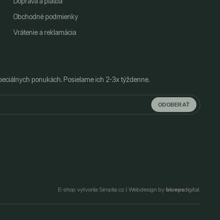
Doprava a platba
Obchodné podmienky
Vrátenie a reklamácia
peciálnych ponukách. Posielame ich 2-3x týždenne.
ODOBERAŤ
biceps
E-shop vytvorila Simplia.cz
|
Webdesign by
digital.