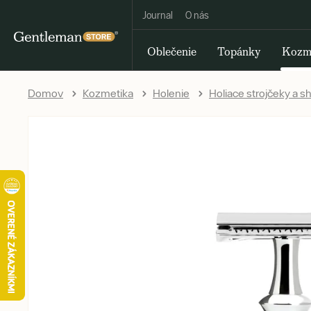
Journal
O nás
Oblečenie
Topánky
Kozm
Domov
Kozmetika
Holenie
Holiace strojčeky a s