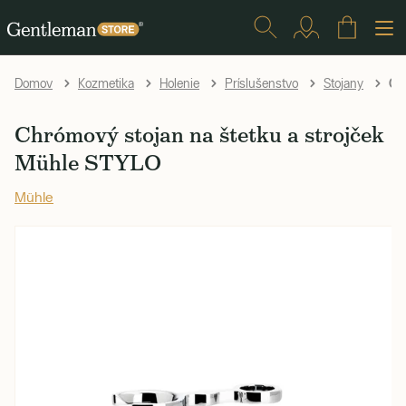
Chr
Domov
Kozmetika
Holenie
Príslušenstvo
Stojany
Chrómový stojan na štetku a strojček
Mühle STYLO
Mühle