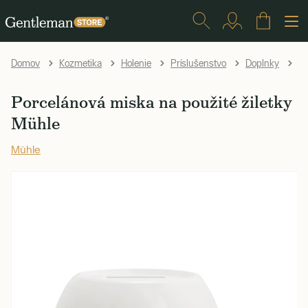
Po
Domov
Kozmetika
Holenie
Príslušenstvo
Doplnky
Porcelánová miska na použité žiletky
Mühle
Mühle