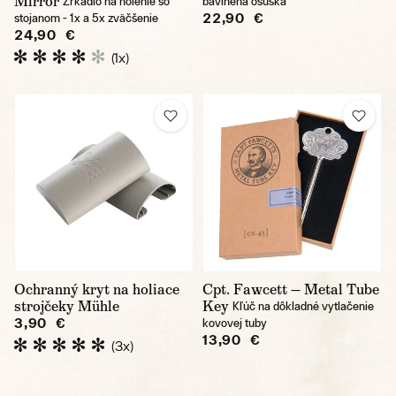
Mirror
Zrkadlo na holenie so
bavlnená osuška
22,90 €
stojanom - 1x a 5x zväčšenie
24,90 €
(1x)
Ochranný kryt na holiace
Cpt. Fawcett — Metal Tube
strojčeky Mühle
Key
Kľúč na dôkladné vytlačenie
3,90 €
kovovej tuby
13,90 €
(3x)