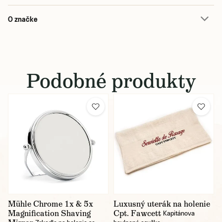
O značke
Podobné produkty
Mühle Chrome 1x & 5x
Luxusný uterák na holenie
Magnification Shaving
Cpt. Fawcett
Kapitánova