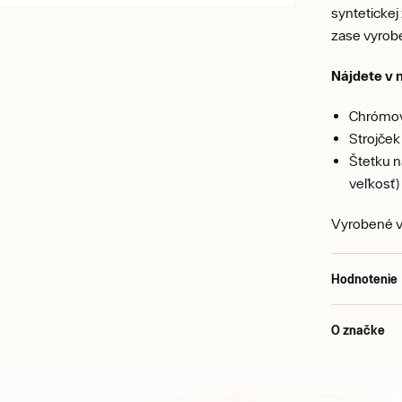
syntetickej
zase vyrobe
Nájdete v n
Chrómov
Strojček
Štetku n
veľkosť)
Vyrobené 
Hodnotenie
O značke