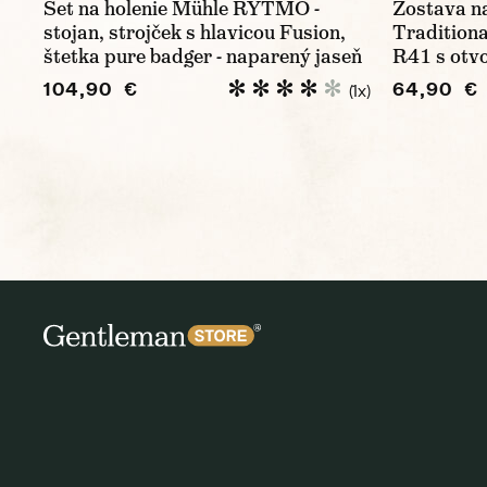
Set na holenie Mühle RYTMO -
Zostava n
stojan, strojček s hlavicou Fusion,
Traditional
štetka pure badger - naparený jaseň
R41 s otv
104,90 €
64,90 €
(1x)