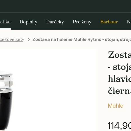
etika
Doplnky
Darčeky
Pre ženy
Barbour
N
čekové sety
Zostava na holenie Mühle Rytmo - stojan, strojč
Zost
- sto
hlavi
čiern
Mühle
114,