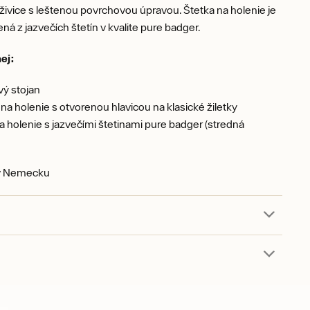
 živice s leštenou povrchovou úpravou. Štetka na holenie je
ná z jazvečích štetín v kvalite pure badger.
ej:
ý stojan
 na holenie s otvorenou hlavicou na klasické žiletky
a holenie s jazvečími štetinami pure badger (stredná
v Nemecku