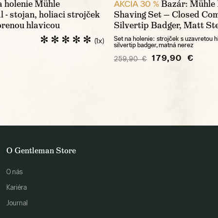
a holenie Mühle
Bazár: Mühl
AKCIA 30 %
 - stojan, holiaci strojček
Shaving Set — Closed Co
orenou hlavicou
Silvertip Badger, Matt St
Set na holenie: strojček s uzavretou h
(1x)
silvertip badger, matná nerez
179,90 €
259,90 €
O Gentleman Store
O nás
Kariéra
Journal