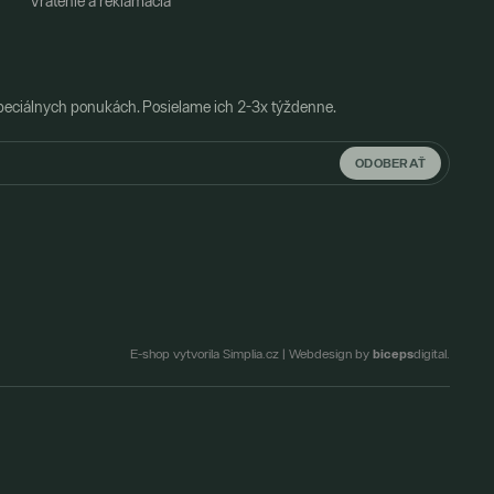
Vrátenie a reklamácia
peciálnych ponukách. Posielame ich 2-3x týždenne.
ODOBERAŤ
biceps
E-shop vytvorila Simplia.cz
|
Webdesign by
digital.