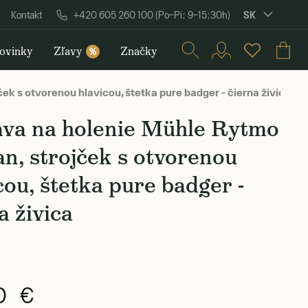
SK
Kontakt
+420 605 260 100 (Po–Pi: 9–15:30h)
ovinky
Zľavy
Značky
%
ek s otvorenou hlavicou, štetka pure badger - čierna živica
ava na holenie Mühle Rytmo
jan, strojček s otvorenou
cou, štetka pure badger -
a živica
90 €