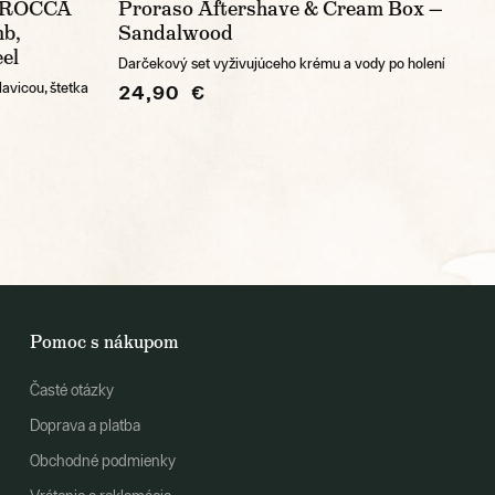
e ROCCA
Proraso Aftershave & Cream Box —
mb,
Sandalwood
eel
Darčekový set vyživujúceho krému a vody po holení
lavicou, štetka
24,90 €
Pomoc s nákupom
Časté otázky
Doprava a platba
Obchodné podmienky