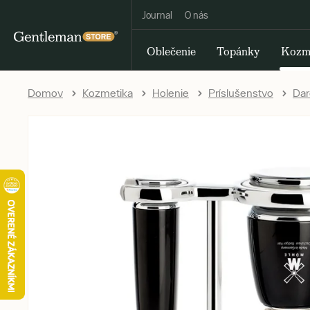
Journal
O nás
Oblečenie
Topánky
Kozm
Domov
Kozmetika
Holenie
Príslušenstvo
Dar