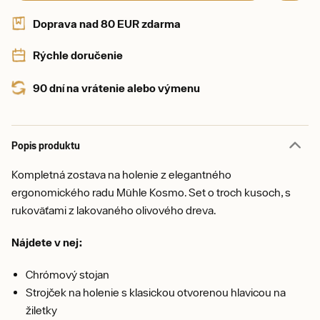
Doprava nad 80 EUR zdarma
Rýchle doručenie
90 dní na vrátenie alebo výmenu
Popis produktu
Kompletná zostava na holenie z elegantného
ergonomického radu Mühle Kosmo. Set o troch kusoch, s
rukoväťami z lakovaného olivového dreva.
Nájdete v nej:
Chrómový stojan
Strojček na holenie s klasickou otvorenou hlavicou na
žiletky