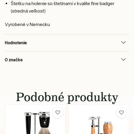
Štetku na holenie so štetinami v kvalite fine badger
(stredná veľkosť)
Vyrobené v Nemecku
Hodnotenie
O značke
Podobné produkty