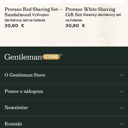
Proraso Red Shaving Set —
Proraso White Shaving
Sandalwood
Gift Set
Vyživujúci
Klasický darčekový set
darčekový set na holenie
na holenie
30,90 €
30,90 €
O Gentleman Store
O nás
Pomoc s nákupom
Kariéra
Časté otázky
Journal
Newsletter
Doprava a platba
Obdržte medzi prvými čerstvé správy z Gentleman Store o novinkách
Obchodné podmienky
Kontakt
a špeciálnych ponukách. Posielame ich 2-3x týždenne.