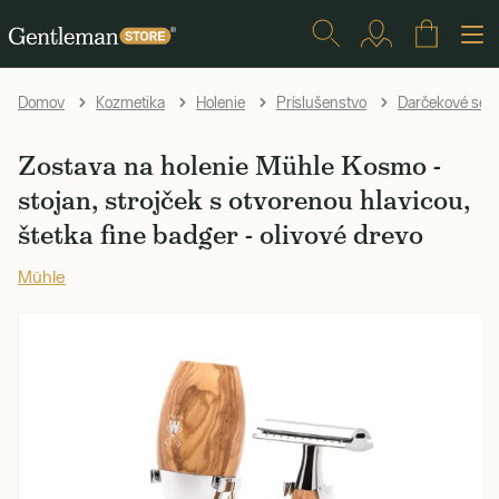
Domov
Kozmetika
Holenie
Príslušenstvo
Darčekové sety
Zostava na holenie Mühle Kosmo -
stojan, strojček s otvorenou hlavicou,
štetka fine badger - olivové drevo
Mühle