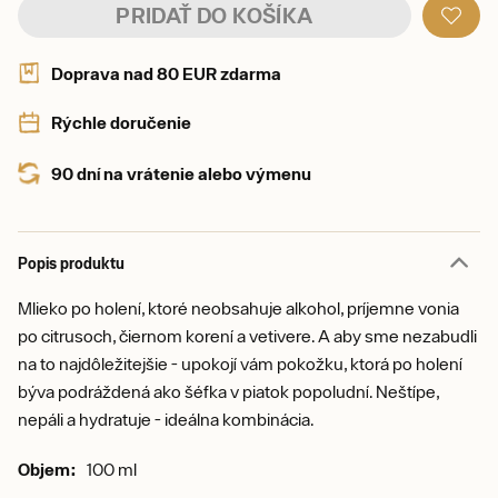
PRIDAŤ DO KOŠÍKA
Doprava nad 80 EUR zdarma
Rýchle doručenie
90 dní na vrátenie alebo výmenu
Popis produktu
Mlieko po holení, ktoré neobsahuje alkohol, príjemne vonia
po citrusoch, čiernom korení a vetivere. A aby sme nezabudli
na to najdôležitejšie - upokojí vám pokožku, ktorá po holení
býva podráždená ako šéfka v piatok popoludní. Neštípe,
nepáli a hydratuje - ideálna kombinácia.
Objem:
100 ml