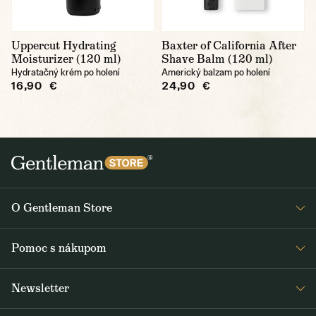
Uppercut Hydrating
Baxter of California After
Moisturizer (120 ml)
Shave Balm (120 ml)
Hydratačný krém po holení
Americký balzam po holení
16,90 €
24,90 €
O Gentleman Store
O nás
Pomoc s nákupom
Kariéra
Časté otázky
Journal
Newsletter
Doprava a platba
Obdržte medzi prvými čerstvé správy z Gentleman Store o novinkách