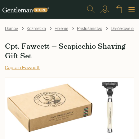
Domov
Kozmetika
Holenie
Príslušenstvo
Darčekové sety
Cpt. Fawcett — Scapicchio Shaving
Gift Set
Captain Fawcett