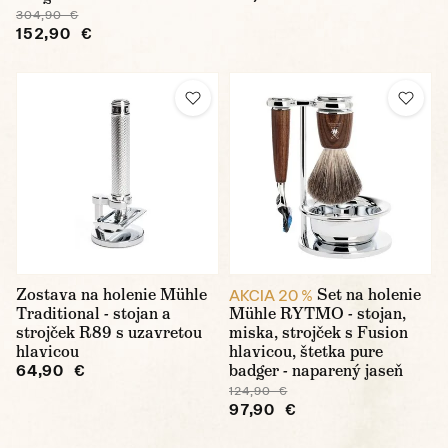
304,90 €
152,90 €
Zostava na holenie Mühle
Set na holenie
AKCIA 20 %
Traditional - stojan a
Mühle RYTMO - stojan,
strojček R89 s uzavretou
miska, strojček s Fusion
hlavicou
hlavicou, štetka pure
badger - naparený jaseň
64,90 €
124,90 €
97,90 €