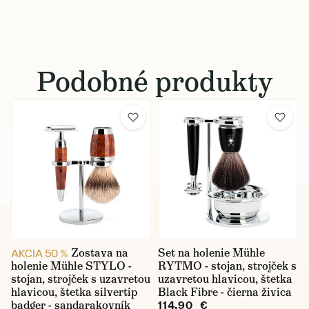
Podobné produkty
Zostava na
Set na holenie Mühle
AKCIA 50 %
holenie Mühle STYLO -
RYTMO - stojan, strojček s
stojan, strojček s uzavretou
uzavretou hlavicou, štetka
hlavicou, štetka silvertip
Black Fibre - čierna živica
badger - sandarakovník
114,90 €