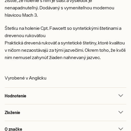
zistíte, že holenie s ním je slasť a výsledok je
nenapadnuteľný. Dodávaný s vymeniteľnou modernou
hlavicou Mach 3.
Štetku na holenie Cpt. Fawcett so syntetickými štetinami a
drevenou rukoväťou
Praktická drevená rukoväť a syntetické štetiny, ktoré kvalitou
v ničom nezaostávajú za tými jazvečími. Okrem toho, že kvôli
nim nemusel zahynúť žiaden nahnevaný jazvec.
Vyrobené v Anglicku
Hodnotenie
Zloženie
O značke