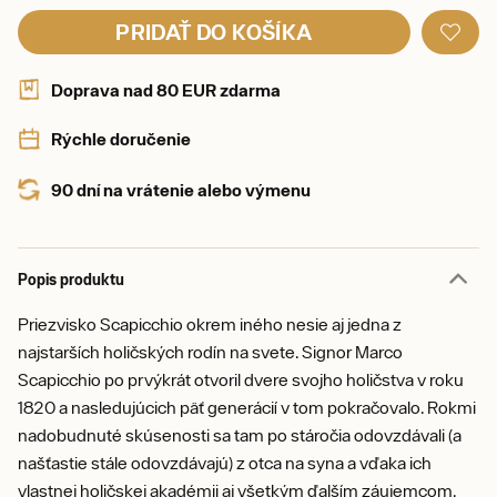
PRIDAŤ DO KOŠÍKA
Doprava nad 80 EUR zdarma
Rýchle doručenie
90 dní na vrátenie alebo výmenu
Popis produktu
Priezvisko Scapicchio okrem iného nesie aj jedna z
najstarších holičských rodín na svete. Signor Marco
Scapicchio po prvýkrát otvoril dvere svojho holičstva v roku
1820 a nasledujúcich päť generácií v tom pokračovalo. Rokmi
nadobudnuté skúsenosti sa tam po stáročia odovzdávali (a
našťastie stále odovzdávajú) z otca na syna a vďaka ich
vlastnej holičskej akadémii aj všetkým ďalším záujemcom.