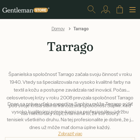
Tarrago
Domov
Tarrago
Španielska spoločnosť Tarrago začala svoju činnosť v roku
1940. Vtedy sa špecializovala na vysoko kvalitné farby na
textil a kožu a postupne zavádzala rad inovácií. Počas
celosvetovej krízy v roku 2008 prevzala spoločnosť Tarrago
Dnes sa práve vďaka expertíze Saphiru môže Tarrago pýšiť
pod svoje krídla slávna francúzska spoločnosť Saphir. Keď
vysoko kvalitnými prípravkami na profesionálnu údržbu
vás niekto taký kúpi, znamená to, že ste dobrý.
tenisiek všetkého druhu. Na tej profesionalite je dobré, že ju
dnes už môže mať doma úplne každý.
Zobraziť viac