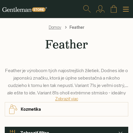
Feather
Domov
Feather
Feather je výrobcom tých najostrejších žiletiek. Dodnes ide o
japonskú značku, ktorá je úplne sebestačná a nikoho
cudzieho k tomu len tak nepustí. Variant 71s je veľmi ostrý,
ale ešte to ide. Variant 81s oholí extrémne strnisko - ideálny
Zobraziť viac
pre istú ruku a hustú bradu a fúzy.
Kozmetika
Zobraziť filtre