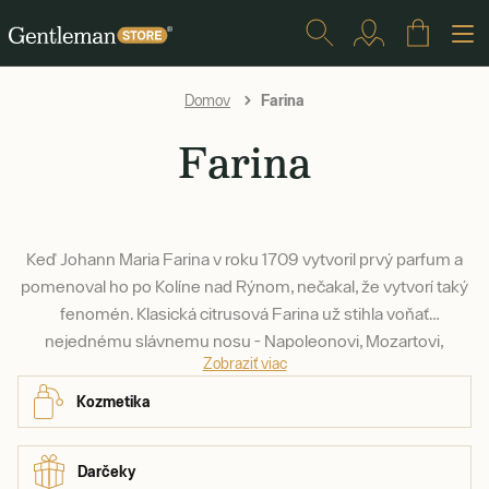
Farina
Domov
Farina
Keď Johann Maria Farina v roku 1709 vytvoril prvý parfum a
pomenoval ho po Kolíne nad Rýnom, nečakal, že vytvorí taký
fenomén. Klasická citrusová Farina už stihla voňať
nejednému slávnemu nosu - Napoleonovi, Mozartovi,
Zobraziť viac
Kráľovnej Viktórii, Marlene Diettrich, alebo napríklad Billovi
Clintonovi. Billovi vraj vonia dodnes. A ak máte radšej niečo
Kozmetika
zemitejšie, skúste Russisch Ledder.
Darčeky