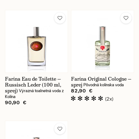
Farina Eau de Toilette —
Farina Original Cologne —
Russisch Leder (100 ml,
sprej
Pôvodná kolínska voda
sprej)
82,90 €
Výrazná toalnetná voda z
Kolína
(2x)
90,90 €