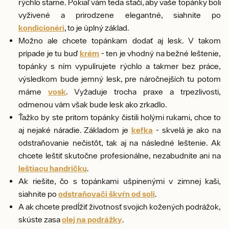
rýchlo starne. Pokiaľ vám teda stačí, aby vaše topánky boli
vyživené a prirodzene elegantné, siahnite po
kondicionéri
, to je úplný základ.
Možno ale chcete topánkam dodať aj lesk. V takom
prípade je tu buď
krém
- ten je vhodný na bežné leštenie,
topánky s ním vypulírujete rýchlo a takmer bez práce,
výsledkom bude jemný lesk, pre náročnejších tu potom
máme
vosk
. Vyžaduje trocha praxe a trpezlivosti,
odmenou vám však bude lesk ako zrkadlo.
Ťažko by ste pritom topánky čistili holými rukami, chce to
aj nejaké náradie. Základom je
kefka
- skvelá je ako na
odstraňovanie nečistôt, tak aj na následné leštenie. Ak
chcete leštiť skutočne profesionálne, nezabudnite ani na
leštiacu handričku
.
Ak riešite, čo s topánkami ušpinenými v zimnej kaši,
siahnite po
odstraňovači škvŕn od soli
.
A ak chcete predĺžiť životnosť svojich kožených podrážok,
skúste zasa
olej na podrážky
.