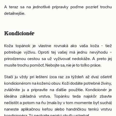
A teraz sa na jednotlivé prípravky poďme pozrieť trochu
detailnejšie.
Kondicionér
Koža topánok je vlastne rovnaká ako vaša koža - tiež
potrebuje výživu. Oproti tej vašej má jednu nevýhodu –
prirodzenou cestou sa už vyživovať nedokáže. A preto jej
musíte trochu pomôcť. Nebojte sa, nie je to toľko práce.
Stačí ju vždy pri leštení (cca raz za týždeň až dva) ošetriť
kondicionérom na koženú obuv. Koži dodáte potrebné živiny,
zvláčnite ju a pripravíte na ďalšie použitie. Kondicionér je
ideálna základná vrstva. Topánku teda najskôr zbavte
nečistôt a potom na ňu (mala by v tom momente byť suchá)
naneste aplikačnou kefou alebo handričkou tenkú vrstvu
kondicionéra. Tú nechajte nejakú chvíľu vstrebať.