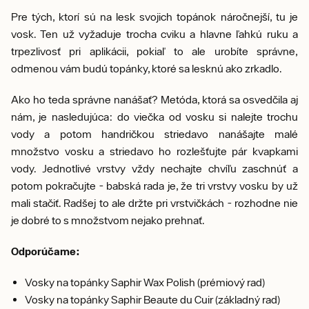
Pre tých, ktorí sú na lesk svojich topánok náročnejší, tu je
vosk. Ten už vyžaduje trocha cviku a hlavne ľahkú ruku a
trpezlivosť pri aplikácii, pokiaľ to ale urobíte správne,
odmenou vám budú topánky, ktoré sa lesknú ako zrkadlo.
Ako ho teda správne nanášať? Metóda, ktorá sa osvedčila aj
nám, je nasledujúca: do viečka od vosku si nalejte trochu
vody a potom handričkou striedavo nanášajte malé
množstvo vosku a striedavo ho rozlešťujte pár kvapkami
vody. Jednotlivé vrstvy vždy nechajte chvíľu zaschnúť a
potom pokračujte - babská rada je, že tri vrstvy vosku by už
mali stačiť. Radšej to ale držte pri vrstvičkách - rozhodne nie
je dobré to s množstvom nejako prehnať.
Odporúčame:
Vosky na topánky Saphir Wax Polish (prémiový rad)
Vosky na topánky Saphir Beaute du Cuir (základný rad)