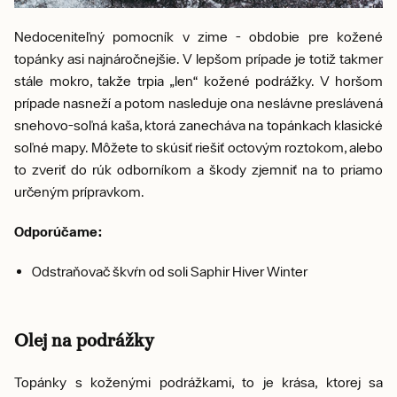
Nedoceniteľný pomocník v zime - obdobie pre kožené
topánky asi najnáročnejšie. V lepšom prípade je totiž takmer
stále mokro, takže trpia „len“ kožené podrážky. V horšom
prípade nasneží a potom nasleduje ona neslávne preslávená
snehovo-soľná kaša, ktorá zanecháva na topánkach klasické
soľné mapy. Môžete to skúsiť riešiť octovým roztokom, alebo
to zveriť do rúk odborníkom a škody zjemniť na to priamo
určeným prípravkom.
Odporúčame:
Odstraňovač škvŕn od soli Saphir Hiver Winter
Olej na podrážky
Topánky s koženými podrážkami, to je krása, ktorej sa