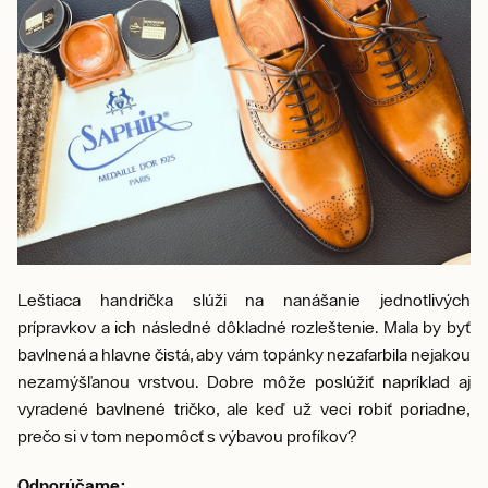
Leštiaca handrička slúži na nanášanie jednotlivých
prípravkov a ich následné dôkladné rozleštenie. Mala by byť
bavlnená a hlavne čistá, aby vám topánky nezafarbila nejakou
nezamýšľanou vrstvou. Dobre môže poslúžiť napríklad aj
vyradené bavlnené tričko, ale keď už veci robiť poriadne,
prečo si v tom nepomôcť s výbavou profíkov?
Odporúčame: