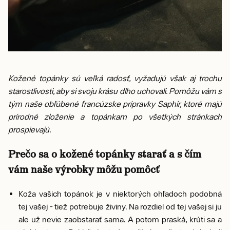
Kožené topánky sú veľká radosť, vyžadujú však aj trochu
starostlivosti, aby si svoju krásu dlho uchovali. Pomôžu vám s
tým naše obľúbené francúzske prípravky Saphir, ktoré majú
prírodné zloženie a topánkam po všetkých stránkach
prospievajú.
Prečo sa o kožené topánky starať a s čím
vám naše výrobky môžu pomôcť
Koža vašich topánok je v niektorých ohľadoch podobná
tej vašej - tiež potrebuje živiny. Na rozdiel od tej vašej si ju
ale už nevie zaobstarať sama. A potom praská, krúti sa a