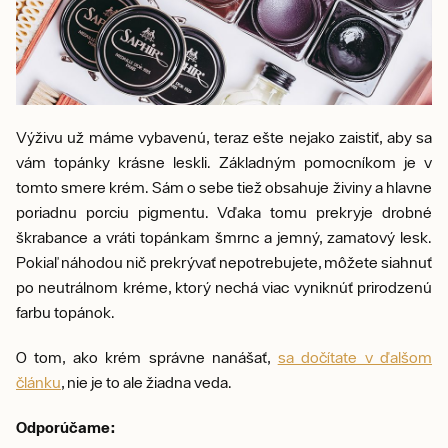
Výživu už máme vybavenú, teraz ešte nejako zaistiť, aby sa
vám topánky krásne leskli. Základným pomocníkom je v
tomto smere krém. Sám o sebe tiež obsahuje živiny a hlavne
poriadnu porciu pigmentu. Vďaka tomu prekryje drobné
škrabance a vráti topánkam šmrnc a jemný, zamatový lesk.
Pokiaľ náhodou nič prekrývať nepotrebujete, môžete siahnuť
po neutrálnom kréme, ktorý nechá viac vyniknúť prirodzenú
farbu topánok.
O tom, ako krém správne nanášať,
sa dočítate v ďalšom
článku
, nie je to ale žiadna veda.
Odporúčame: