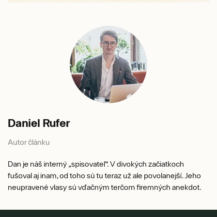
Daniel Rufer
Autor článku
Dan je náš interný „spisovateľ“. V divokých začiatkoch
fušoval aj inam, od toho sú tu teraz už ale povolanejší. Jeho
neupravené vlasy sú vďačným terčom firemných anekdot.