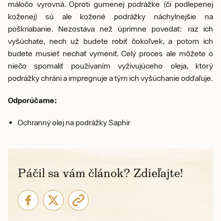
máločo vyrovná. Oproti gumenej podrážke (či podlepenej
koženej) sú ale kožené podrážky náchylnejšie na
poškriabanie. Nezostáva než úprimne povedať: raz ich
vyšúchate, nech už budete robiť čokoľvek, a potom ich
budete musieť nechať vymeniť. Celý proces ale môžete o
niečo spomaliť používaním vyživujúceho oleja, ktorý
podrážky chráni a impregnuje a tým ich vyšúchanie odďaľuje.
Odporúčame:
Ochranný olej na podrážky Saphir
Páčil sa vám článok? Zdieľajte!