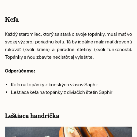
Kefa
Každý staromilec, ktorý sa stará o svoje topánky, musí mať vo
svojej výzbroji poriadnu kefu. Tá by ideálne mala mať drevenú
rukoväť (kvôli kráse) a prírodné štetiny (kvôli funkčnosti).
Topánky s ňou zbavíte nečistôt aj vyleštíte.
Odporúčame:
Kefa na topánky z konských vlasov Saphir
Leštiaca kefa na topánky z diviačích štetín Saphir
Leštiaca handrička